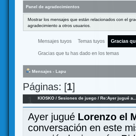
Panel de agradecimientos
Mostrar los mensajes que están relacionados con el gra
agradecimiento a otros usuarios.
Mensajes tuyos
Temas tuyos
Gracias qu
Gracias que tu has dado en los temas
Mensajes - Lapu
Páginas: [
1
]
1
KIOSKO
/
Sesiones de juego
/
Re:Ayer jugué a..
Ayer jugué
Lorenzo el 
conversación en este mi