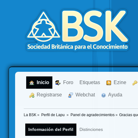
  Inicio
  Foro
Etiquetas
  Ezine
  Registrarse
  Webchat
  Ayuda
La BSK
»
Perfil de Lapu 
»
Panel de agradecimientos
»
Gracias qu
Información del Perfil
Distinciones