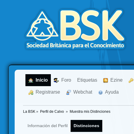
  Inicio
  Foro
Etiquetas
  Ezine
  Registrarse
  Webchat
  Ayuda
La BSK
»
Perfil de Calvo 
»
Muestra mis Distinciones
Información del Perfil
Distinciones