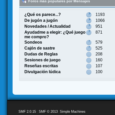
Foros más populares por Mensajes
¿Qué os parece...?
1193
De jugón a jugón
1066
Novedades / Actualidad
951
Ayudadme a elegir: ¿Qué juego
871
me compro?
Sondeos
579
Cajón de sastre
525
Dudas de Reglas
208
Sesiones de juego
160
Reseñas escritas
107
Divulgación lúdica
100
SMF 2.0.15
|
SMF © 2013
,
Simple Machines