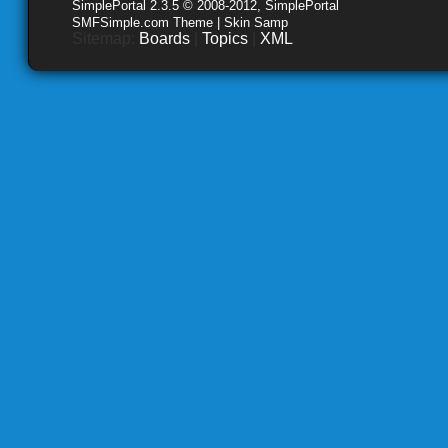
SimplePortal 2.3.5 © 2008-2012, SimplePortal
SMFSimple.com Theme | Skin Samp
Sitemap:
Boards
|
Topics
|
XML