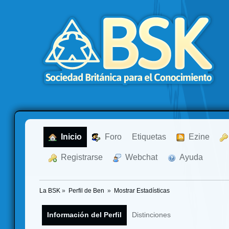
  Inicio
  Foro
Etiquetas
  Ezine
  Registrarse
  Webchat
  Ayuda
La BSK
»
Perfil de Ben 
»
Mostrar Estadísticas
Información del Perfil
Distinciones