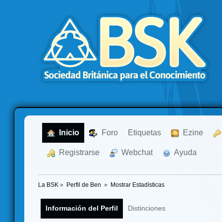
  Inicio
  Foro
Etiquetas
  Ezine
  Registrarse
  Webchat
  Ayuda
La BSK
»
Perfil de Ben 
»
Mostrar Estadísticas
Información del Perfil
Distinciones