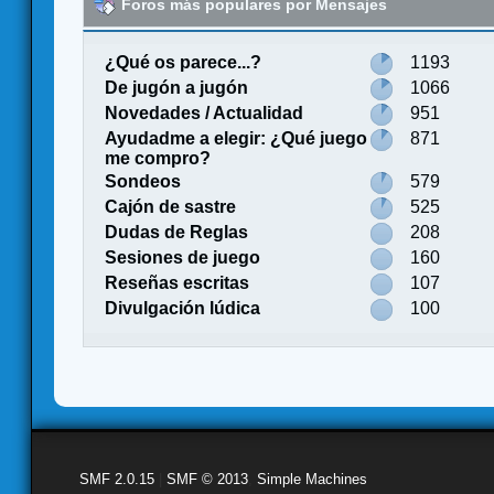
Foros más populares por Mensajes
¿Qué os parece...?
1193
De jugón a jugón
1066
Novedades / Actualidad
951
Ayudadme a elegir: ¿Qué juego
871
me compro?
Sondeos
579
Cajón de sastre
525
Dudas de Reglas
208
Sesiones de juego
160
Reseñas escritas
107
Divulgación lúdica
100
SMF 2.0.15
|
SMF © 2013
,
Simple Machines