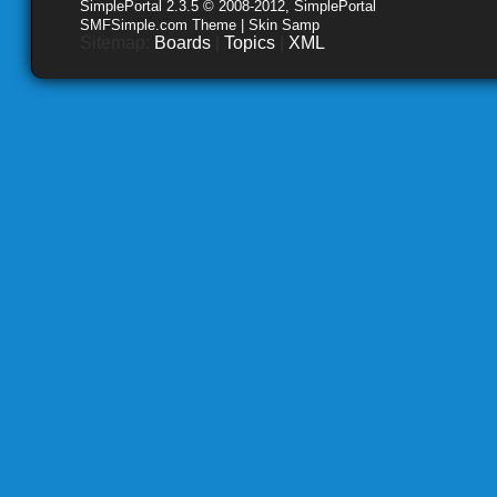
SimplePortal 2.3.5 © 2008-2012, SimplePortal
SMFSimple.com Theme | Skin Samp
Sitemap:
Boards
|
Topics
|
XML