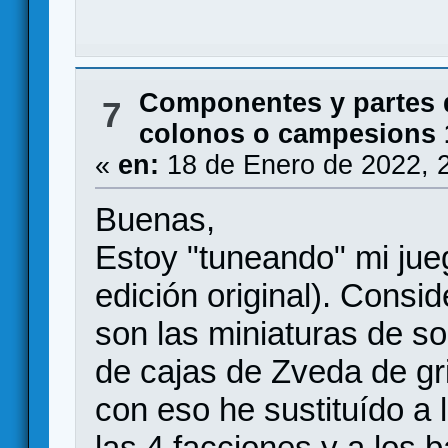
Componentes y partes 
7
colonos o campesions 
«
en:
18 de Enero de 2022, 
Buenas,
Estoy "tuneando" mi jueg
edición original). Consi
son las miniaturas de so
de cajas de Zveda de gr
con eso he sustituído a l
las 4 facciones y a los 