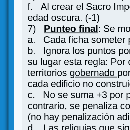
f. Al crear el Sacro Im
edad oscura. (-1)
7)
Punteo final
: Se mo
a. Cada ficha someter p
b. Ignora los puntos por 
su lugar esta regla: Por 
territorios
gobernado
por
cada edificio no constru
c. No se suma +3 por pa
contrario, se penaliza c
(no hay penalización adi
d. Las reliquias que si