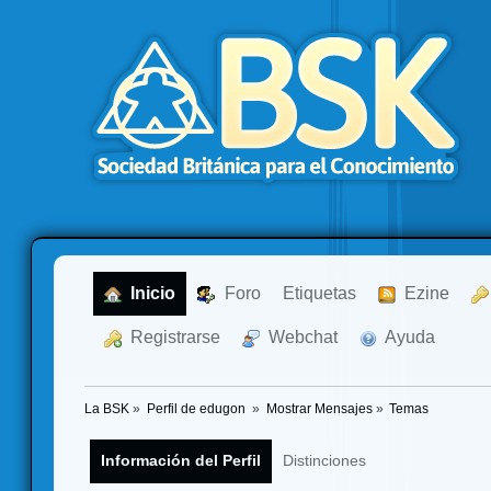
  Inicio
  Foro
Etiquetas
  Ezine
  Registrarse
  Webchat
  Ayuda
La BSK
»
Perfil de edugon 
»
Mostrar Mensajes
»
Temas
Información del Perfil
Distinciones