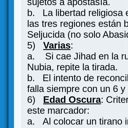
sujetos a apostasía.
b. La libertad religiosa
las tres regiones están 
Seljucida (no solo Abasi
5)
Varias
:
a. Si cae Jihad en la ru
Nubia, repite la tirada.
b. El intento de reconci
falla siempre con un 6 y
6)
Edad Oscura
: Crit
este marcador:
a. Al colocar un tirano 