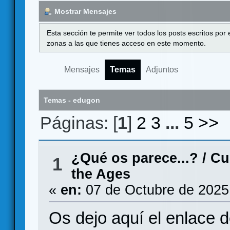
Mostrar Mensajes
Esta sección te permite ver todos los posts escritos por
zonas a las que tienes acceso en este momento.
Mensajes
Temas
Adjuntos
Temas - edugon
Páginas: [
1
]
2
3
...
5
>>
¿Qué os parece...?
/
Cu
1
the Ages
«
en:
07 de Octubre de 2025
Os dejo aquí el enlace 