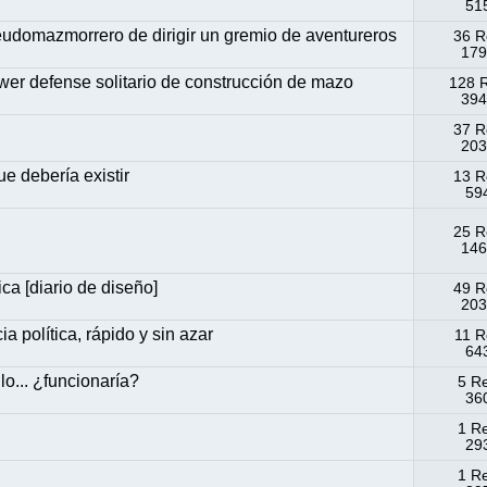
515
omazmorrero de dirigir un gremio de aventureros
36 R
179
wer defense solitario de construcción de mazo
128 
394
37 R
203
e debería existir
13 R
594
25 R
146
ca [diario de diseño]
49 R
203
a política, rápido y sin azar
11 R
643
o... ¿funcionaría?
5 R
360
1 R
293
1 R