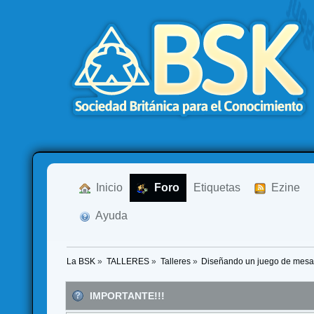
  Inicio
  Foro
Etiquetas
  Ezine
  Ayuda
La BSK
»
TALLERES
»
Talleres
»
Diseñando un juego de mes
IMPORTANTE!!!