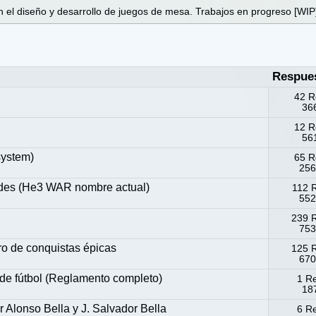
 el diseño y desarrollo de juegos de mesa. Trabajos en progreso [WIP
Respue
42 R
366
12 R
561
system)
65 R
256
ides (He3 WAR nombre actual)
112 
552
239 
753
o de conquistas épicas
125 
670
 de fútbol (Reglamento completo)
1 R
187
Alonso Bella y J. Salvador Bella
6 R