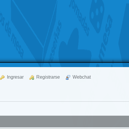
  Ingresar
  Registrarse
  Webchat
a