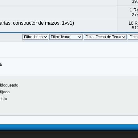
397
1 R
274
tas, constructor de mazos, 1vs1)
10 R
517
sa
bloqueado
ijado
esta