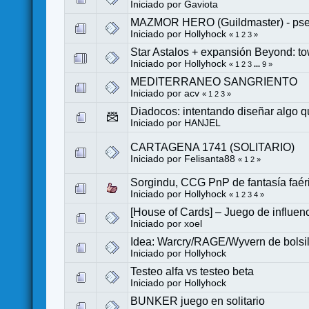
Iniciado por
Gaviota
MAZMOR HERO (Guildmaster) - pseud
Iniciado por
Hollyhock
«
1
2
3
»
Star Astalos + expansión Beyond: to
Iniciado por
Hollyhock
«
1
2
3
...
9
»
MEDITERRANEO SANGRIENTO
Iniciado por
acv
«
1
2
3
»
Diadocos: intentando diseñar algo qu
Iniciado por
HANJEL
CARTAGENA 1741 (SOLITARIO)
Iniciado por
Felisanta88
«
1
2
»
Sorgindu, CCG PnP de fantasía faéri
Iniciado por
Hollyhock
«
1
2
3
4
»
[House of Cards] – Juego de influenci
Iniciado por
xoel
Idea: Warcry/RAGE/Wyvern de bolsill
Iniciado por
Hollyhock
Testeo alfa vs testeo beta
Iniciado por
Hollyhock
BUNKER juego en solitario