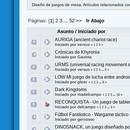
Diseño de juegos de mesa. Artículos relacionados con
Páginas: [
1
]
2
3
...
52
>>
Ir Abajo
Asunto
/
Iniciado por
AURIGA (ancient chariot race)
Iniciado por
versus
«
1
2
3
»
Crónicas de Khyronia
Iniciado por
Gaviota
URMS (universal racing movement 
Iniciado por
versus
«
1
2
3
...
5
»
LOW Mi juego de lucha entre andro
Iniciado por
glicer
«
1
2
3
...
8
»
Dark Kingdoms
Iniciado por
madelcampo
«
1
2
3
...
16
»
RECONQUISTA - Un juego de tabler
Iniciado por
delcampo
«
1
2
3
...
9
»
Fútbol Fantástico - Wargame táctico
Iniciado por
gernosso
DINOSNACK, un juego diseñado por 