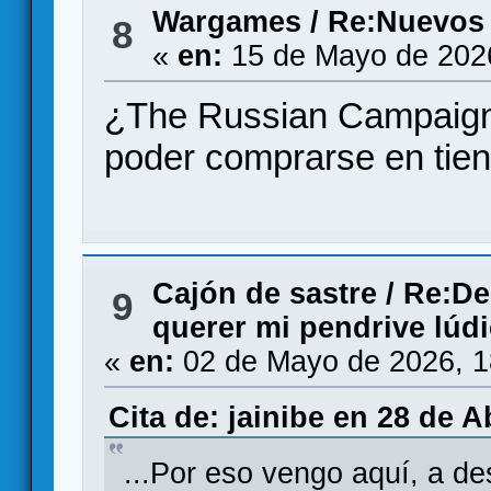
Wargames
/
Re:Nuevos
8
«
en:
15 de Mayo de 202
¿The Russian Campaign 
poder comprarse en tie
Cajón de sastre
/
Re:Des
9
querer mi pendrive lúd
«
en:
02 de Mayo de 2026, 1
Cita de: jainibe en 28 de A
...Por eso vengo aquí, a d