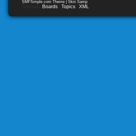
SMFSimple.com Theme | Skin Samp
Sitemap:
Boards
|
Topics
|
XML