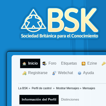
  Inicio
  Foro
Etiquetas
  Ezine
  Registrarse
  Webchat
  Ayuda
La BSK
»
Perfil de castrol 
»
Mostrar Mensajes
»
Mensajes
Información del Perfil
Distinciones