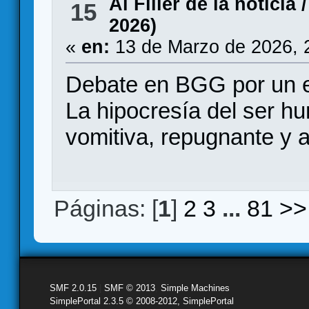
Al Filler de la noticia
15
2026)
«
en:
13 de Marzo de 2026, 
Debate en BGG por un
La hipocresía del ser 
vomitiva, repugnante y 
Páginas: [
1
]
2
3
...
81
>>
SMF 2.0.15
|
SMF © 2013
,
Simple Machines
SimplePortal 2.3.5 © 2008-2012, SimplePortal