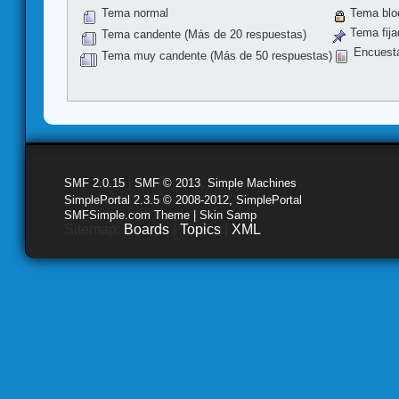
Tema normal
Tema blo
Tema fija
Tema candente (Más de 20 respuestas)
Encuest
Tema muy candente (Más de 50 respuestas)
SMF 2.0.15
|
SMF © 2013
,
Simple Machines
SimplePortal 2.3.5 © 2008-2012, SimplePortal
SMFSimple.com Theme | Skin Samp
Sitemap:
Boards
|
Topics
|
XML