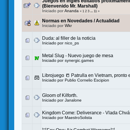
Juegos en inglés editados próximament
(Bienvenido Mr. Marshall)
Iniciado por
Ananda
«
1
2
3
...
11
»
Normas en Novedades / Actualidad
Iniciado por
Wkr
Duda: al filler de la noticia
Iniciado por
nico_ps
Metal Slug - Nuevo juego de mesa
Iniciado por
synergic.games
Librojuego 📒 Patrulla en Vietnam, pronto
Iniciado por
Publio Cornelio Escipion
Gloom of Kilforth.
Iniciado por
Janalone
Kingdom Come: Deliverance - Vlada Chváti
Iniciado por
MaestroSolista