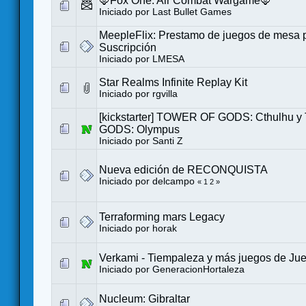
🦊Fox One: Air Combat Wargame🦊
Iniciado por
Last Bullet Games
MeepleFlix: Prestamo de juegos de mesa 
Suscripción
Iniciado por
LMESA
Star Realms Infinite Replay Kit
Iniciado por
rgvilla
[kickstarter] TOWER OF GODS: Cthulhu
GODS: Olympus
Iniciado por
Santi Z
Nueva edición de RECONQUISTA
Iniciado por
delcampo
«
1
2
»
Terraforming mars Legacy
Iniciado por
horak
Verkami - Tiempaleza y más juegos de Ju
Iniciado por
GeneracionHortaleza
Nucleum: Gibraltar