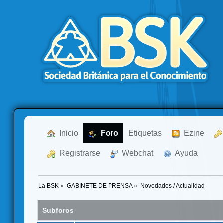
  Inicio
  Foro
Etiquetas
  Ezine
  Registrarse
  Webchat
  Ayuda
La BSK
»
GABINETE DE PRENSA
»
Novedades / Actualidad
Subforos