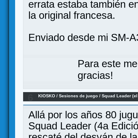
errata estaba también en
la original francesa.
Enviado desde mi SM-A
Para este me
gracias!
6
KIOSKO
/
Sesiones de juego
/
Squad Leader (el
Allá por los años 80 jug
Squad Leader (4a Edició
rescaté del desván de l