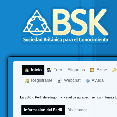
  Inicio
  Foro
Etiquetas
  Ezine
  Registrarse
  Webchat
  Ayuda
La BSK
»
Perfil de edugon 
»
Panel de agradecimientos
»
Temas t
Información del Perfil
Distinciones