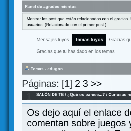
Panel de agradecimientos
Mostrar los post que están relacionados con el gracias.
usuarios. (Relacionado con el primer post.)
Mensajes tuyos
Temas tuyos
Gracias q
Gracias que tu has dado en los temas
Temas - edugon
Páginas: [
1
]
2
3
>>
1
SALÓN DE TE
/
¿Qué os parece...?
/
Curiosas r
Ages
Os dejo aquí el enlace 
comentan sobre juegos y