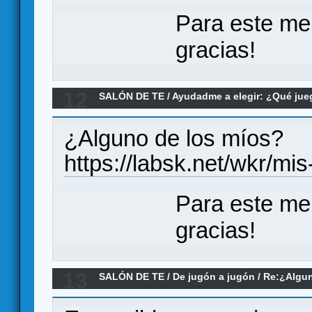
Para este me
gracias!
12
SALÓN DE TE
/
Ayudadme a elegir: ¿Qué ju
PnP de cartas
¿Alguno de los míos?
https://labsk.net/wkr/mi
Para este me
gracias!
13
SALÓN DE TE
/
De jugón a jugón
/
Re:¿Algun
inteligencias artificiales para jugar?