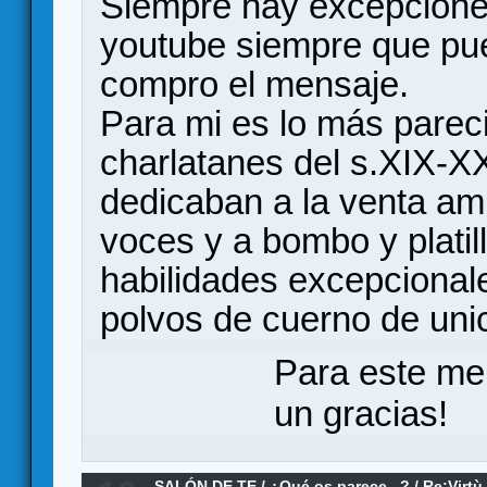
Siempre hay excepciones
youtube siempre que pu
compro el mensaje.
Para mi es lo más parec
charlatanes del s.XIX-X
dedicaban a la venta am
voces y a bombo y platil
habilidades excepcional
polvos de cuerno de unic
Para este me
un gracias!
SALÓN DE TE
/
¿Qué os parece...?
/
Re:Virtù