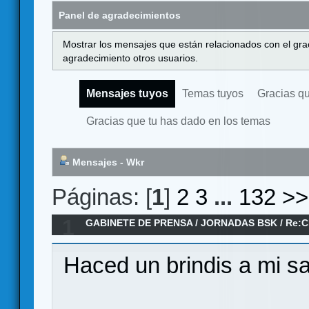
Panel de agradecimientos
Mostrar los mensajes que están relacionados con el gra
agradecimiento otros usuarios.
Mensajes tuyos
Temas tuyos
Gracias q
Gracias que tu has dado en los temas
Mensajes - Wkr
Páginas: [
1
]
2
3
...
132
>>
1
GABINETE DE PRENSA
/
JORNADAS BSK
/
Re:C
Haced un brindis a mi sa