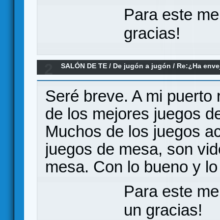
Para este me
gracias!
2
SALÓN DE TE
/
De jugón a jugón
/
Re:¿Ha envej
juegos modernos no le llegan a la altura?
Seré breve. A mi puerto
de los mejores juegos d
Muchos de los juegos ac
juegos de mesa, son vid
mesa. Con lo bueno y lo 
Para este me
un gracias!