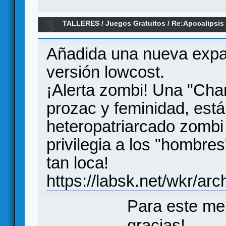
3
TALLERES
/
Juegos Gratuitos
/
Re:Apocalipsis
Añadida una nueva expan
versión lowcost.
¡Alerta zombi! Una "Char
prozac y feminidad, está
heteropatriarcado zombi
privilegia a los "hombre
tan loca!
https://labsk.net/wkr/ar
Para este me
gracias!