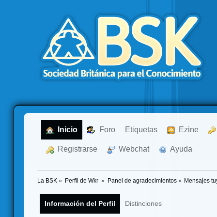
  Inicio
  Foro
Etiquetas
  Ezine
  Registrarse
  Webchat
  Ayuda
La BSK
»
Perfil de Wkr 
»
Panel de agradecimientos
»
Mensajes tu
Información del Perfil
Distinciones