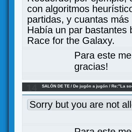
con algoritmos heurístic
partidas, y cuantas más 
Había un par bastantes
Race for the Galaxy.
Para este me
gracias!
14
SALÓN DE TE
/
De jugón a jugón
/
Re:"La so
(Han) como metáfora de la Ludosfera
Sorry but you are not al
Para este me