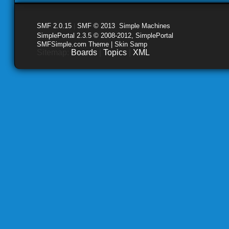
SMF 2.0.15
|
SMF © 2013
,
Simple Machines
SimplePortal 2.3.5 © 2008-2012, SimplePortal
SMFSimple.com Theme | Skin Samp
Sitemap:
Boards
|
Topics
|
XML