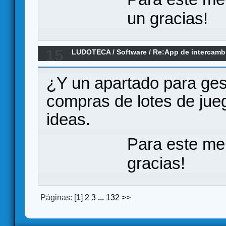
un gracias!
15
LUDOTECA
/
Software
/
Re:App de intercamb
al alcance de la mano
¿Y un apartado para ges
compras de lotes de jue
ideas.
Para este me
gracias!
Páginas: [
1
]
2
3
...
132
>>