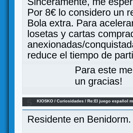
Sinceramente, me espera
Por 8€ lo considero un r
Bola extra. Para acelerar
losetas y cartas compra
anexionadas/conquistada
reduce el tiempo de part
Para este me
un gracias!
5
KIOSKO
/
Curiosidades
/
Re:El juego español m
Residente en Benidorm.