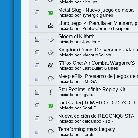
Iniciado por
nico_ps
Metal Slug - Nuevo juego de mesa
Iniciado por
synergic.games
Librojuego 📒 Patrulla en Vietnam, 
Iniciado por
Publio Cornelio Escipion
Gloom of Kilforth.
Iniciado por
Janalone
Kingdom Come: Deliverance - Vlada 
Iniciado por
MaestroSolista
🦊Fox One: Air Combat Wargame🦊
Iniciado por
Last Bullet Games
MeepleFlix: Prestamo de juegos de 
Iniciado por
LMESA
Star Realms Infinite Replay Kit
Iniciado por
rgvilla
[kickstarter] TOWER OF GODS: Ct
Iniciado por
Santi Z
Nueva edición de RECONQUISTA
Iniciado por
delcampo
«
1
2
»
Terraforming mars Legacy
Iniciado por
horak