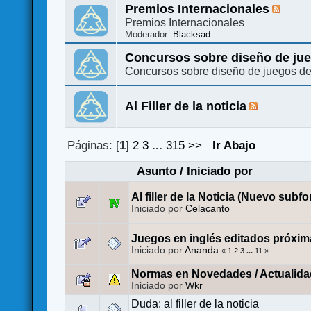
Premios Internacionales
Premios Internacionales
Moderador:
Blacksad
Concursos sobre diseño de ju
Concursos sobre diseño de juegos d
Al Filler de la noticia
Páginas: [
1
]
2
3
...
315
>>
Ir Abajo
Asunto
/
Iniciado por
Al filler de la Noticia (Nuevo subfo
Iniciado por
Celacanto
Juegos en inglés editados próxim
Iniciado por
Ananda
«
1
2
3
...
11
»
Normas en Novedades / Actualida
Iniciado por
Wkr
Duda: al filler de la noticia