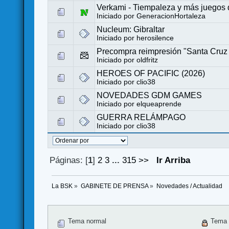
Verkami - Tiempaleza y más juegos
Iniciado por
GeneracionHortaleza
Nucleum: Gibraltar
Iniciado por
herosilence
Precompra reimpresión "Santa Cruz
Iniciado por
oldfritz
HEROES OF PACIFIC (2026)
Iniciado por
clio38
NOVEDADES GDM GAMES
Iniciado por
elqueaprende
GUERRA RELÁMPAGO
Iniciado por
clio38
Páginas: [
1
]
2
3
...
315
>>
Ir Arriba
La BSK
»
GABINETE DE PRENSA
»
Novedades / Actualidad
Tema normal
Tema 