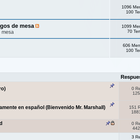
1096 Me
100 T
egos de mesa
1099 Me
70 Te
e mesa
606 Men
100 T
Respue
ro)
0 R
125
amente en español (Bienvenido Mr. Marshall)
151 
1881
d
0 R
442
3 R