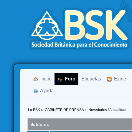
  Inicio
  Foro
Etiquetas
  Ezine
  Ayuda
La BSK
»
GABINETE DE PRENSA
»
Novedades / Actualidad
Subforos