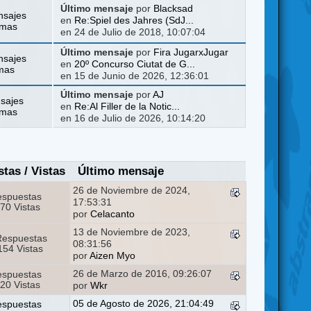
Último mensaje
por
Blacksad
nsajes
en
Re:Spiel des Jahres (SdJ...
emas
en 24 de Julio de 2018, 10:07:04
Último mensaje
por
Fira JugarxJugar
nsajes
en
20º Concurso Ciutat de G...
mas
en 15 de Junio de 2026, 12:36:01
Último mensaje
por
AJ
sajes
en
Re:Al Filler de la Notic...
emas
en 16 de Julio de 2026, 10:14:20
stas
/
Vistas
Último mensaje
26 de Noviembre de 2024,
espuestas
17:53:31
70 Vistas
por
Celacanto
13 de Noviembre de 2023,
Respuestas
08:31:56
54 Vistas
por
Aizen Myo
26 de Marzo de 2016, 09:26:07
espuestas
20 Vistas
por
Wkr
05 de Agosto de 2026, 21:04:49
espuestas