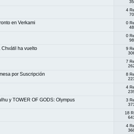
35
4 R
70
pronto en Verkami
0 R
48
0 R
98
Chvátil ha vuelto
9 R
306
7 R
262
mesa por Suscripción
8 R
223
4 R
239
hulhu y TOWER OF GODS: Olympus
3 R
373
18 R
641
4 R
360