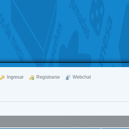
  Ingresar
  Registrarse
  Webchat