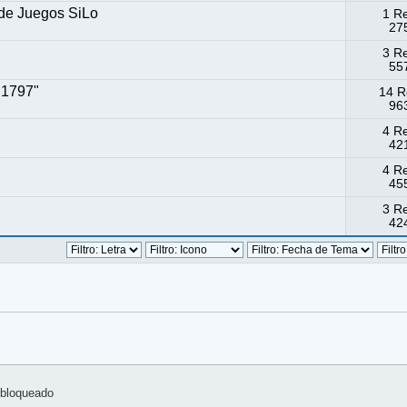
 de Juegos SiLo
1 R
275
3 R
557
 1797"
14 R
963
4 R
421
4 R
455
3 R
424
bloqueado