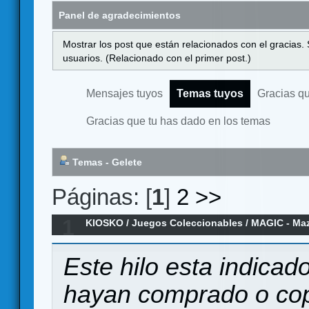
Panel de agradecimientos
Mostrar los post que están relacionados con el gracias.
usuarios. (Relacionado con el primer post.)
Mensajes tuyos
Temas tuyos
Gracias q
Gracias que tu has dado en los temas
Temas - Gelete
Páginas: [
1
]
2
>>
1
KIOSKO
/
Juegos Coleccionables
/
MAGIC - Maz
Starter Decks
Este hilo esta indicad
hayan comprado o cop