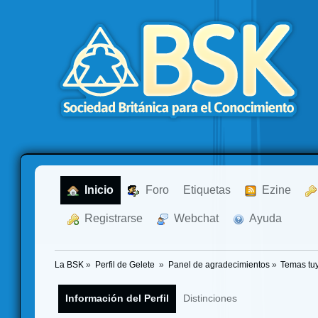
  Inicio
  Foro
Etiquetas
  Ezine
  Registrarse
  Webchat
  Ayuda
La BSK
»
Perfil de Gelete 
»
Panel de agradecimientos
»
Temas tu
Información del Perfil
Distinciones