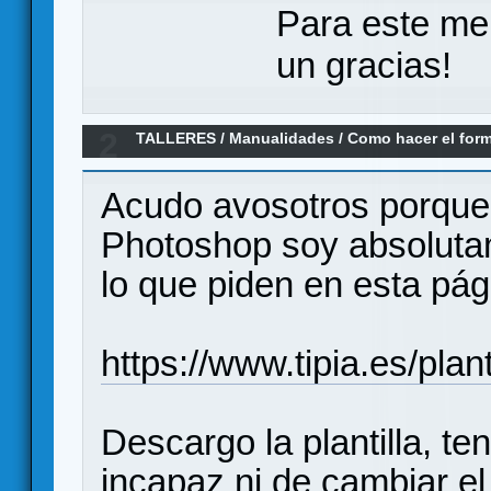
Para este me
un gracias!
2
TALLERES
/
Manualidades
/
Como hacer el for
Tipia para sus mazos de cartas
Acudo avosotros porque e
Photoshop soy absolutam
lo que piden en esta pág
https://www.tipia.es/plant
Descargo la plantilla, t
incapaz ni de cambiar e