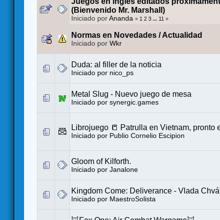
Juegos en inglés editados próximament
(Bienvenido Mr. Marshall)
Iniciado por
Ananda
«
1
2
3
...
11
»
Normas en Novedades / Actualidad
Iniciado por
Wkr
Duda: al filler de la noticia
Iniciado por
nico_ps
Metal Slug - Nuevo juego de mesa
Iniciado por
synergic.games
Librojuego 📒 Patrulla en Vietnam, pronto
Iniciado por
Publio Cornelio Escipion
Gloom of Kilforth.
Iniciado por
Janalone
Kingdom Come: Deliverance - Vlada Chváti
Iniciado por
MaestroSolista