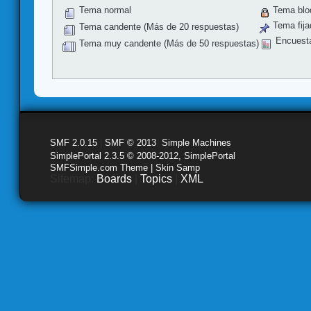
Tema normal
Tema blo
Tema fija
Tema candente (Más de 20 respuestas)
Encuest
Tema muy candente (Más de 50 respuestas)
SMF 2.0.15
|
SMF © 2013
,
Simple Machines
SimplePortal 2.3.5 © 2008-2012, SimplePortal
SMFSimple.com Theme | Skin Samp
Sitemap:
Boards
|
Topics
|
XML