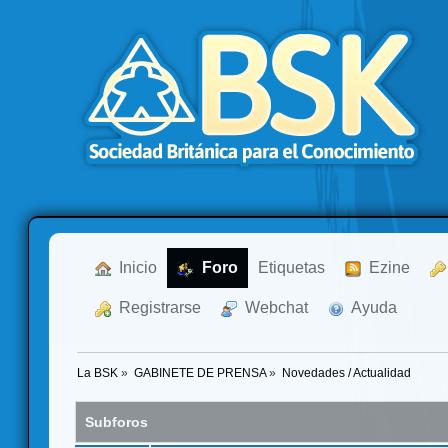
  Inicio
  Foro
Etiquetas
  Ezine
  Registrarse
  Webchat
  Ayuda
La BSK
»
GABINETE DE PRENSA
»
Novedades / Actualidad
Subforos