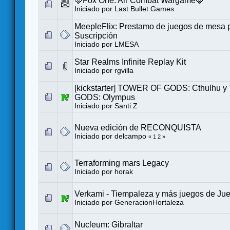
🦊Fox One: Air Combat Wargame🦊
Iniciado por
Last Bullet Games
MeepleFlix: Prestamo de juegos de mesa 
Suscripción
Iniciado por
LMESA
Star Realms Infinite Replay Kit
Iniciado por
rgvilla
[kickstarter] TOWER OF GODS: Cthulhu
GODS: Olympus
Iniciado por
Santi Z
Nueva edición de RECONQUISTA
Iniciado por
delcampo
«
1
2
»
Terraforming mars Legacy
Iniciado por
horak
Verkami - Tiempaleza y más juegos de Ju
Iniciado por
GeneracionHortaleza
Nucleum: Gibraltar