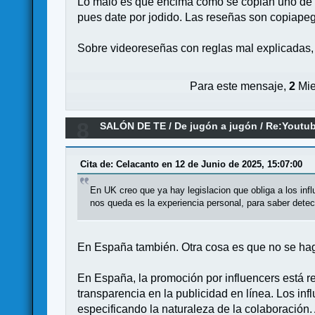
Lo malo es que encima como se copian uno de otr
pues date por jodido. Las reseñas son copiapeg
Sobre videoreseñas con reglas mal explicadas,
Para este mensaje,
2
Mie
8
SALÓN DE TE
/
De jugón a jugón
/
Re:Youtu
Cita de: Celacanto en 12 de Junio de 2025, 15:07:00
En UK creo que ya hay legislacion que obliga a los infl
nos queda es la experiencia personal, para saber dete
En España también. Otra cosa es que no se haga
En España, la promoción por influencers está r
transparencia en la publicidad en línea. Los inf
especificando la naturaleza de la colaboración