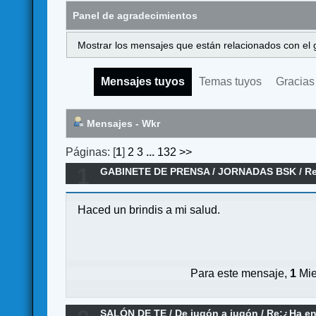
Panel de agradecimientos
Mostrar los mensajes que están relacionados con el 
Mensajes tuyos
Temas tuyos
Gracias
Mensajes - Wkr
Páginas: [
1
]
2
3
...
132
>>
1
GABINETE DE PRENSA
/
JORNADAS BSK
/
Re
Haced un brindis a mi salud.
Para este mensaje,
1
Mie
SALÓN DE TE
/
De jugón a jugón
/
Re:¿Ha en