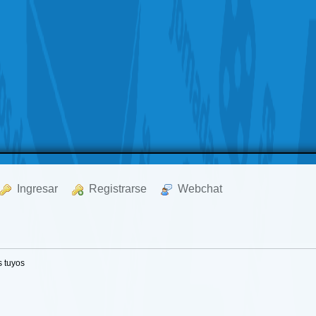
  Ingresar
  Registrarse
  Webchat
 tuyos