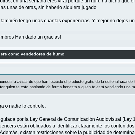
os, en una semana eres viral porque un gurú ha dicho que el ju
as unas de otras, sin haberlo siquiera jugado.
 también tengo unas cuantas experiencias. Y mejor no dejes u
mbros Han dado un gracias!
bers como vendedores de humo
uencers a avisar de que han recibido el producto gratis de la editorial cuando
ctar quien te esta hablando de forma honesta y quien te está vendiendo una m
 o nadie lo controle.
egulada por la Ley General de Comunicación Audiovisual (Ley 13
luencers están obligados a identificar claramente los contenidos
. Además, existen restricciones sobre la publicidad de determi