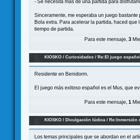
- Se necesita más de una partida para disfrutar
Sinceramente, me esperaba un juego bastante pe
Bola extra. Para acelerar la partida, haced que
tiempo de partida.
Para este mensaje,
3
Mie
5
KIOSKO
/
Curiosidades
/
Re:El juego españo
Residente en Benidorm.
El juego más exitoso español es el Mus, que ev
Para este mensaje,
1
Mie
6
KIOSKO
/
Divulgación lúdica
/
Re:Inmersión 
Los temas principales que se abordan en el artí