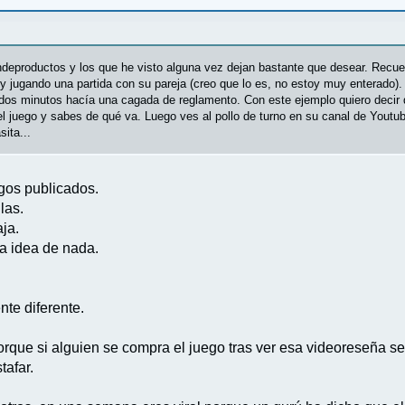
eproductos y los que he visto alguna vez dejan bastante que desear. Recuer
 jugando una partida con su pareja (creo que lo es, no estoy muy enterado). 
 dos minutos hacía una cagada de reglamento. Con este ejemplo quiero decir
juego y sabes de qué va. Luego ves al pollo de turno en su canal de Youtube 
sita...
gos publicados.
las.
aja.
ra idea de nada.
nte diferente.
orque si alguien se compra el juego tras ver esa videoreseña s
tafar.