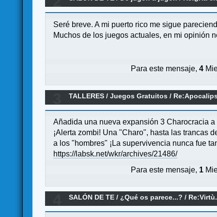
2
Seré breve. A mi puerto rico me sigue parecien
Muchos de los juegos actuales, en mi opinión n
Para este mensaje,
4
Mie
3
TALLERES
/
Juegos Gratuitos
/
Re:Apocalips
Añadida una nueva expansión 3 Charocracia a l
¡Alerta zombi! Una "Charo", hasta las trancas d
a los "hombres" ¡La supervivencia nunca fue tan
https://labsk.net/wkr/archives/21486/
Para este mensaje,
1
Mie
4
SALÓN DE TE
/
¿Qué os parece...?
/
Re:Virtù