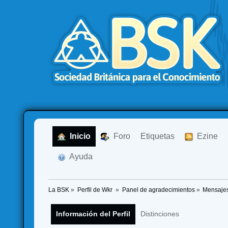
  Inicio
  Foro
Etiquetas
  Ezine
  Ayuda
La BSK
»
Perfil de Wkr 
»
Panel de agradecimientos
»
Mensajes
Información del Perfil
Distinciones