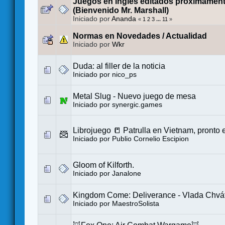
Juegos en inglés editados próximament
(Bienvenido Mr. Marshall)
Iniciado por
Ananda
«
1
2
3
...
11
»
Normas en Novedades / Actualidad
Iniciado por
Wkr
Duda: al filler de la noticia
Iniciado por
nico_ps
Metal Slug - Nuevo juego de mesa
Iniciado por
synergic.games
Librojuego 📒 Patrulla en Vietnam, pronto
Iniciado por
Publio Cornelio Escipion
Gloom of Kilforth.
Iniciado por
Janalone
Kingdom Come: Deliverance - Vlada Chváti
Iniciado por
MaestroSolista