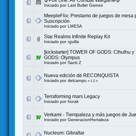
🦊Fox One: Air Combat Wargame🦊
Iniciado por
Last Bullet Games
MeepleFlix: Prestamo de juegos de mesa 
Suscripción
Iniciado por
LMESA
Star Realms Infinite Replay Kit
Iniciado por
rgvilla
[kickstarter] TOWER OF GODS: Cthulhu
GODS: Olympus
Iniciado por
Santi Z
Nueva edición de RECONQUISTA
Iniciado por
delcampo
«
1
2
»
Terraforming mars Legacy
Iniciado por
horak
Verkami - Tiempaleza y más juegos de Ju
Iniciado por
GeneracionHortaleza
Nucleum: Gibraltar