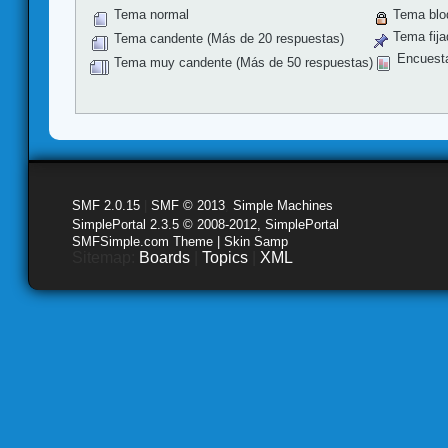
Tema normal
Tema blo
Tema fija
Tema candente (Más de 20 respuestas)
Encuest
Tema muy candente (Más de 50 respuestas)
SMF 2.0.15
|
SMF © 2013
,
Simple Machines
SimplePortal 2.3.5 © 2008-2012, SimplePortal
SMFSimple.com Theme | Skin Samp
Sitemap:
Boards
|
Topics
|
XML