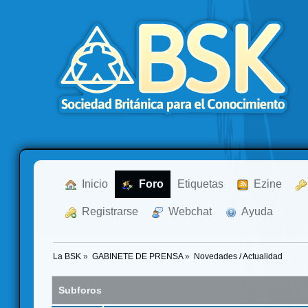
  Inicio
  Foro
Etiquetas
  Ezine
  Registrarse
  Webchat
  Ayuda
La BSK
»
GABINETE DE PRENSA
»
Novedades / Actualidad
Subforos