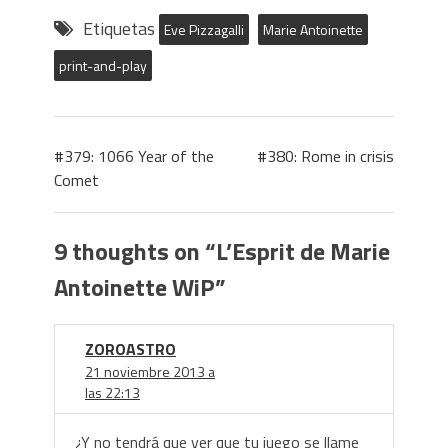
Etiquetas
Eve Pizzagalli
Marie Antoinette
print-and-play
#379: 1066 Year of the
#380: Rome in crisis
Comet
9 thoughts on “
L’Esprit de Marie
Antoinette WiP
”
ZOROASTRO
21 noviembre 2013 a
las 22:13
¿Y no tendrá que ver que tu juego se llame