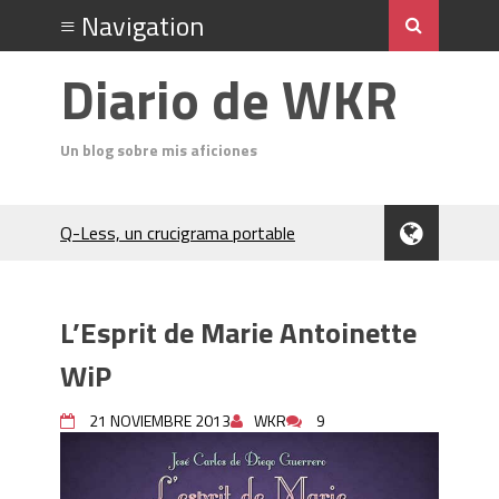
Diario de WKR
Un blog sobre mis aficiones
Q-Less, un crucigrama portable
Don Quixote
El Cubo Soma
Un análisis del acto final de Jack el
L’Esprit de Marie Antoinette
Destripador
Charocracia
WiP
Flip 5 póquer
Odin (póquer)
21 NOVIEMBRE 2013
WKR
9
En el Salón del Rey de la Montaña
(Hardboiled)