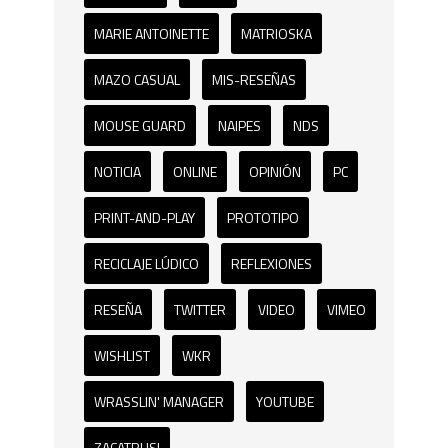
MARIE ANTOINETTE
MATRIOSKA
MAZO CASUAL
MIS-RESEÑAS
MOUSE GUARD
NAIPES
NDS
NOTICIA
ONLINE
OPINIÓN
PC
PRINT-AND-PLAY
PROTOTIPO
RECICLAJE LÚDICO
REFLEXIONES
RESEÑA
TWITTER
VIDEO
VIMEO
WISHLIST
WKR
WRASSLIN' MANAGER
YOUTUBE
ZACATRUS!