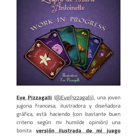
Denia, 1,2,3 (hardboiled)
Consejos para crucigramas portables
Eve Pizzagalli
(
@EvePizzagalli
), una joven
jugona francesa, ilustradora y diseñadora
gráfica, está haciendo (con bastante buen
criterio según mi humilde opinión) una
bonita
versión ilustrada de mi juego