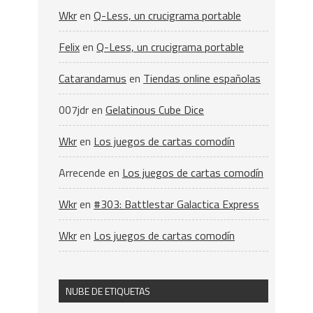
Wkr
en
Q-Less, un crucigrama portable
Felix
en
Q-Less, un crucigrama portable
Catarandamus
en
Tiendas online españolas
007jdr
en
Gelatinous Cube Dice
Wkr
en
Los juegos de cartas comodín
Arrecende
en
Los juegos de cartas comodín
Wkr
en
#303: Battlestar Galactica Express
Wkr
en
Los juegos de cartas comodín
NUBE DE ETIQUETAS