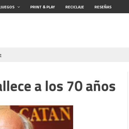
 JUEGOS
PRINT & PLAY
RECICLAJE
RESEÑAS
e
ck el Destripador
llece a los 70 años
aña (Hardboiled)
tables