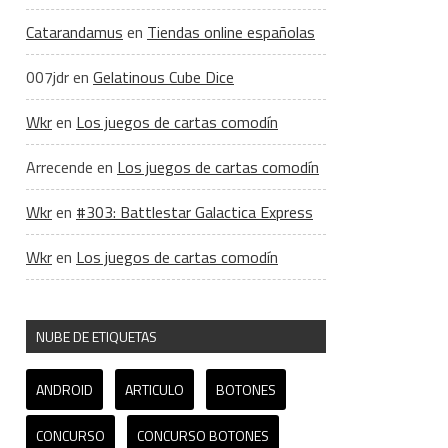
Catarandamus
en
Tiendas online españolas
007jdr
en
Gelatinous Cube Dice
Wkr
en
Los juegos de cartas comodín
Arrecende
en
Los juegos de cartas comodín
Wkr
en
#303: Battlestar Galactica Express
Wkr
en
Los juegos de cartas comodín
NUBE DE ETIQUETAS
ANDROID
ARTICULO
BOTONES
CONCURSO
CONCURSO BOTONES