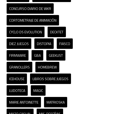
CONCURSO DIARIO DE WKR
CORTOMETRAJE DE ANIMACIÓN
CYCLO DS EVOLUTION
DECKTET
DIEZ JUEGOS
DISTOPIA
FIASCO
FIRMWARE
GBA
GEEKLIST
GRANOLLERS
HOMEBREW
ICEHOUSE
LIBROS SOBRE JUEGOS
LUDOTECA
MAGIC
MARIE ANTOINETTE
MATRIOSKA
MAZO CASUAL
MIS-RESEÑAS