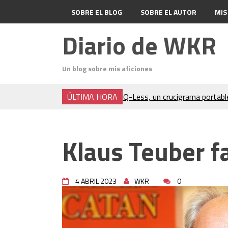
SOBRE EL BLOG
SOBRE EL AUTOR
MIS
Diario de WKR
Un blog sobre mis aficiones
ÚLTIMA HORA
Q-Less, un crucigrama portabl
Don Quixote
El Cubo Soma
Un análisis del acto final de Ja
Klaus Teuber fa
Charocracia
Flip 5 póquer
Odin (póquer)
4 ABRIL 2023
WKR
0
En el Salón del Rey de la Mont
Denia, 1,2,3 (hardboiled)
Consejos para crucigramas por