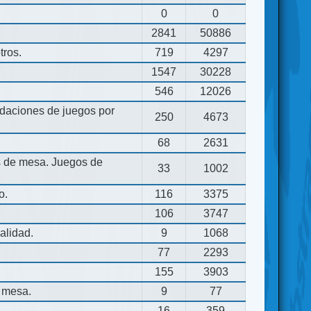
0
0
2841
50886
tros.
719
4297
1547
30228
546
12026
aciones de juegos por
250
4673
68
2631
os de mesa. Juegos de
33
1002
o.
116
3375
106
3747
alidad.
9
1068
77
2293
155
3903
 mesa.
9
77
16
359