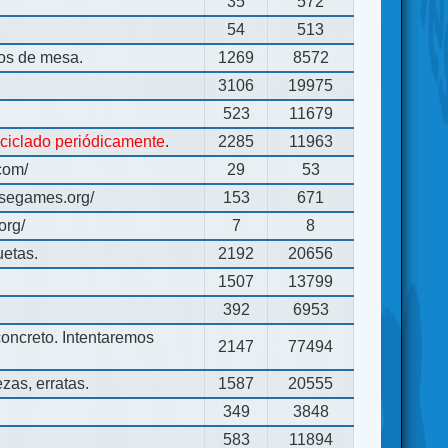
35
572
54
513
gos de mesa.
1269
8572
3106
19975
523
11679
eciclado periódicamente
.
2285
11963
com/
29
53
usegames.org/
153
671
org/
7
8
uetas.
2192
20656
1507
13799
392
6953
concreto. Intentaremos
2147
77494
zas, erratas.
1587
20555
349
3848
583
11894