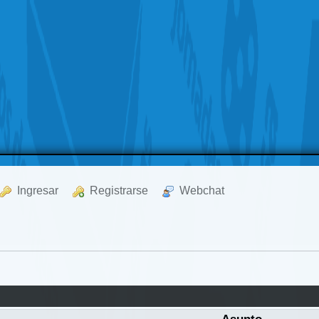
  Ingresar
  Registrarse
  Webchat