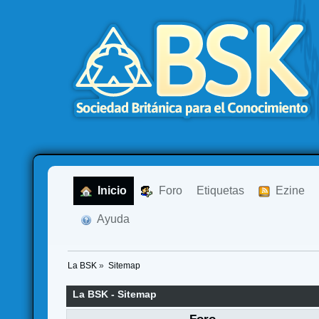
  Inicio
  Foro
Etiquetas
  Ezine
  Ayuda
La BSK
»
Sitemap
La BSK - Sitemap