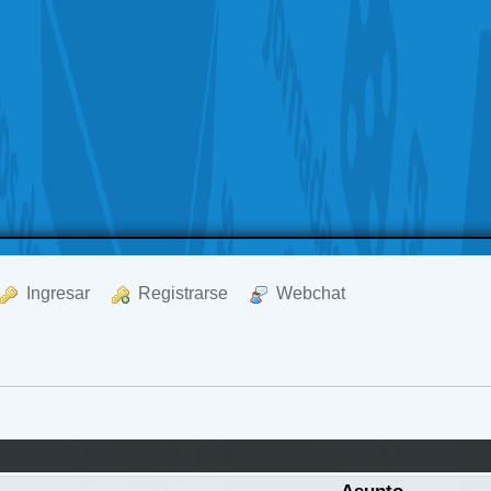
  Ingresar
  Registrarse
  Webchat