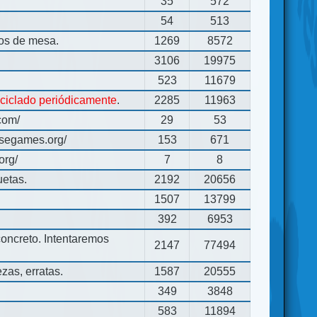
35
572
54
513
gos de mesa.
1269
8572
3106
19975
523
11679
eciclado periódicamente
.
2285
11963
com/
29
53
usegames.org/
153
671
org/
7
8
uetas.
2192
20656
1507
13799
392
6953
concreto. Intentaremos
2147
77494
zas, erratas.
1587
20555
349
3848
583
11894