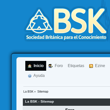
  Inicio
  Foro
Etiquetas
  Ezine
  Ayuda
La BSK
»
Sitemap
La BSK - Sitemap