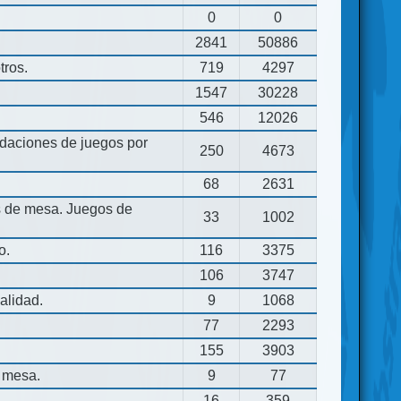
0
0
2841
50886
tros.
719
4297
1547
30228
546
12026
aciones de juegos por
250
4673
68
2631
os de mesa. Juegos de
33
1002
o.
116
3375
106
3747
alidad.
9
1068
77
2293
155
3903
 mesa.
9
77
16
359