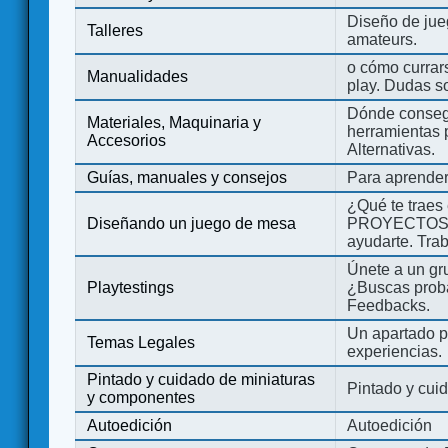
Diseño de jue
Talleres
amateurs.
o cómo currars
Manualidades
play. Dudas so
Dónde consegu
Materiales, Maquinaria y
herramientas 
Accesorios
Alternativas.
Guías, manuales y consejos
Para aprender
¿Qué te traes
Diseñando un juego de mesa
PROYECTOS co
ayudarte. Tra
Únete a un gru
Playtestings
¿Buscas probad
Feedbacks.
Un apartado pa
Temas Legales
experiencias.
Pintado y cuidado de miniaturas
Pintado y cui
y componentes
Autoedición
Autoedición