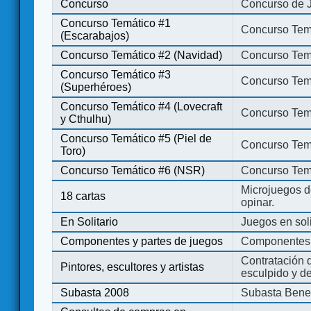
Concurso
Concurso de 
Concurso Temático #1
Concurso Temá
(Escarabajos)
Concurso Temático #2 (Navidad)
Concurso Tem
Concurso Temático #3
Concurso Tem
(Superhéroes)
Concurso Temático #4 (Lovecraft
Concurso Temá
y Cthulhu)
Concurso Temático #5 (Piel de
Concurso Temá
Toro)
Concurso Temático #6 (NSR)
Concurso Tem
Microjuegos d
18 cartas
opinar.
En Solitario
Juegos en soli
Componentes y partes de juegos
Componentes 
Contratación d
Pintores, escultores y artistas
esculpido y d
Subasta 2008
Subasta Bene