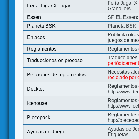
Feria Jugar X
Feria Jugar X Jugar
Granollers.
Essen
SPIEL Essen: 
Planeta BSK
Planeta BSK
Publicita otra
Enlaces
juegos de me
Reglamentos
Reglamentos d
Traducciones
Traducciones en proceso
periódicamen
Necesitas alg
Peticiones de reglamentos
reciclado per
Reglamentos d
Decktet
http://www.de
Reglamentos d
Icehouse
http://www.ic
Reglamentos 
Piecepack
http://piecepa
Ayudas de Jue
Ayudas de Juego
Etiquetas.