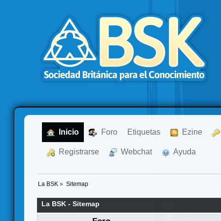
  Inicio
  Foro
Etiquetas
  Ezine
  Registrarse
  Webchat
  Ayuda
La BSK
»
Sitemap
La BSK - Sitemap