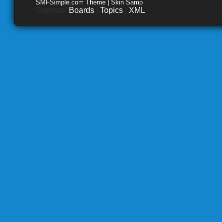
SMFSimple.com Theme | Skin Samp
Sitemap:
Boards
|
Topics
|
XML