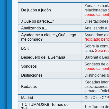
Zona de charl
De jugón a jugón
relacionadas 
periódicamen
¿Qué os parece...?
Disertaciones
Analizando a...
Analizando a..
Ayudadme a elegir: ¿Qué juego
Ayudadme a e
me compro?
reciclado per
Sobre la comu
BSK
fama.
Será re
Besequero de la Semana
Baronet o Be
Sondeos de o
Sondeos
periódicament
Distinciones
Distinciones 
Kedadas infor
Kedadas
asociaciones, 
jornadas "ofic
Madrid
Gen X de C/ P
TICHUMAD2K8 -Torneo de
1 er Torneo de
Tichu