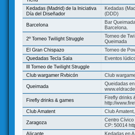
Kedadas (Madrid) de la Iniciativa
Kedadas (Madri
Día del Diseñador
(DDD)
Bar Queimada.
Barcelona
Barcelona.
Torneo de Twil
2º Torneo Twilight Struggle
Queimada
El Gran Chispazo
Torneo de Po
Quedadas Tecla Sala
Eventos lúdico
III Torneo de Twilight Struggle
Club wargamer Rvbicón
Club wargame
Queidadas en
Queimada
www.eldracde
Firefly drinks
Firefly drinks & games
http://www.fir
Club Amatent
Club Amatent,
Centro Cívico 
Zaragoza
CP: 50014 http
Alicante
Kedadas en Al