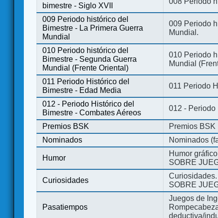
008 Periodo hi
bimestre - Siglo XVII
009 Periodo histórico del
009 Periodo hi
Bimestre - La Primera Guerra
Mundial.
Mundial
010 Periodo histórico del
010 Periodo h
Bimestre - Segunda Guerra
Mundial (Frent
Mundial (Frente Oriental)
011 Periodo Histórico del
011 Periodo H
Bimestre - Edad Media
012 - Periodo Histórico del
012 - Periodo
Bimestre - Combates Aéreos
Premios BSK
Premios BSK
Nominados
Nominados (fa
Humor gráfico
Humor
SOBRE JUEG
Curiosidades.
Curiosidades
SOBRE JUEG
Juegos de Ing
Pasatiempos
Rompecabezas
deductiva/indu