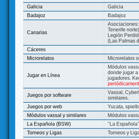
Galicia
Galicia
Badajoz
Badajoz
Asociaciones:
Tenerife norte
Canarias
Legión Perdida
(Las Palmas d
Cáceres
Microrelatos
Microrelatos 
Módulos vassa
donde jugar 
Jugar en Línea
jugadores. Ke
periódicamen
Vassal, Cyber
Juegos por software
similares.
Juegos por web
Yucata, spiel
Módulos vassal y similares
Módulos vassa
La Española (BSW)
"La Española
Torneos y Ligas
Torneos y Lig