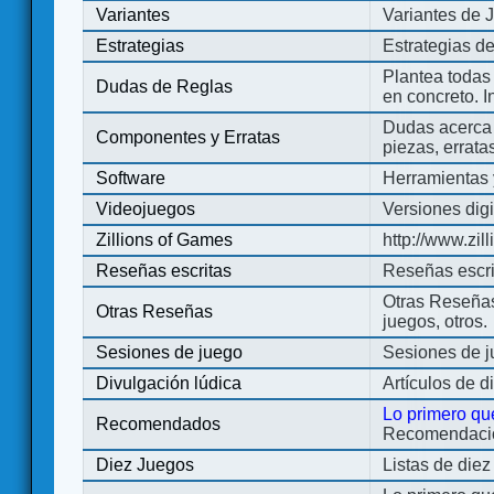
Variantes
Variantes de 
Estrategias
Estrategias d
Plantea todas
Dudas de Reglas
en concreto. 
Dudas acerca 
Componentes y Erratas
piezas, errata
Software
Herramientas 
Videojuegos
Versiones digi
Zillions of Games
http://www.zi
Reseñas escritas
Reseñas escri
Otras Reseñas 
Otras Reseñas
juegos, otros.
Sesiones de juego
Sesiones de 
Divulgación lúdica
Artículos de d
Lo primero qu
Recomendados
Recomendacion
Diez Juegos
Listas de die