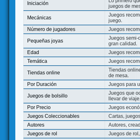
Lo primero que
Iniciación
juegos de mes
Juegos recome
Mecánicas
juego.
Número de jugadores
Juegos recom
Juegos semi-d
Pequeñas joyas
gran calidad.
Edad
Juegos recom
Temática
Juegos recom
Tiendas onli
Tiendas online
de mesa.
Por Duración
Juegos para u
Juegos que o
Juegos de bolsillo
llevar de viaje
Por Precio
Juegos económ
Juegos Coleccionables
Cartas, juego
Autores
Autores, crea
Juegos de rol
Juegos de rol,