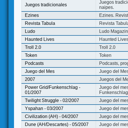
Juegos tradici
Juegos tradicionales
naipes.
Ezines
Ezines. Revist
Revista Tabula
Revista Tabul
Ludo
Ludo Magazi
Haunted Lives
Haunted Live
Troll 2.0
Troll 2.0
Token
Token
Podcasts
Podcasts, pro
Juego del Mes
Juego del Me
2007
Juegos del Me
Power Grid/Funkenschlag -
Juego del mes
01/2007
Funkenschlag 
Twilight Struggle - 02/2007
Juego del mes
Yspahan - 03/2007
Juego del me
Civilization (AH) - 04/2007
Juego del mes 
Dune (AH/Descartes) - 05/2007
Juego del me