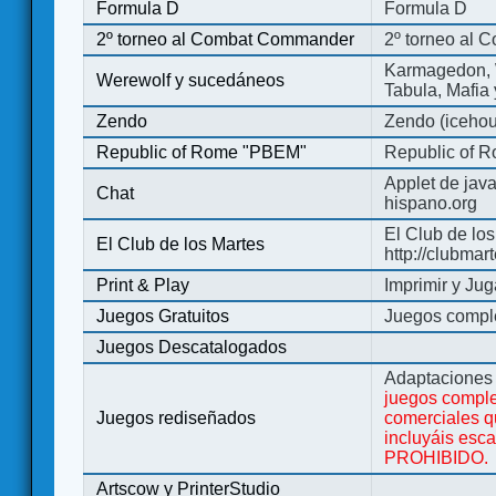
Formula D
Formula D
2º torneo al Combat Commander
2º torneo al
Karmagedon, W
Werewolf y sucedáneos
Tabula, Mafia
Zendo
Zendo (iceho
Republic of Rome "PBEM"
Republic of 
Applet de jav
Chat
hispano.org
El Club de los
El Club de los Martes
http://clubmar
Print & Play
Imprimir y Jug
Juegos Gratuitos
Juegos complet
Juegos Descatalogados
Adaptaciones 
juegos comple
Juegos rediseñados
comerciales q
incluyáis esc
PROHIBIDO.
Artscow y PrinterStudio