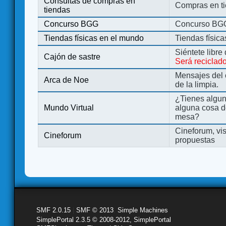
Consultas de compras en
Compras en ti
tiendas
Concurso BGG
Concurso BG
Tiendas físicas en el mundo
Tiendas físic
Siéntete libre
Cajón de sastre
Será reciclad
Mensajes del 
Arca de Noe
de la limpia.
¿Tienes algu
Mundo Virtual
alguna cosa d
mesa?
Cineforum, vis
Cineforum
propuestas
SMF 2.0.15
|
SMF © 2013
,
Simple Machines
SimplePortal 2.3.5 © 2008-2012, SimplePortal