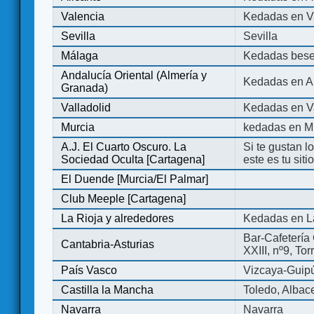
Valencia
Kedadas en V
Sevilla
Sevilla
Málaga
Kedadas bese
Andalucía Oriental (Almería y
Kedadas en An
Granada)
Valladolid
Kedadas en Va
Murcia
kedadas en M
A.J. El Cuarto Oscuro. La
Si te gustan l
Sociedad Oculta [Cartagena]
este es tu sit
El Duende [Murcia/El Palmar]
Club Meeple [Cartagena]
La Rioja y alrededores
Kedadas en L
Bar-Cafetería 
Cantabria-Asturias
XXIII, nº9, To
País Vasco
Vizcaya-Guip
Castilla la Mancha
Toledo, Albac
Navarra
Navarra