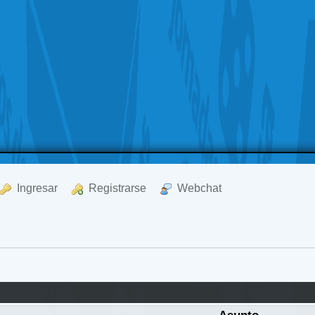
  Ingresar
  Registrarse
  Webchat