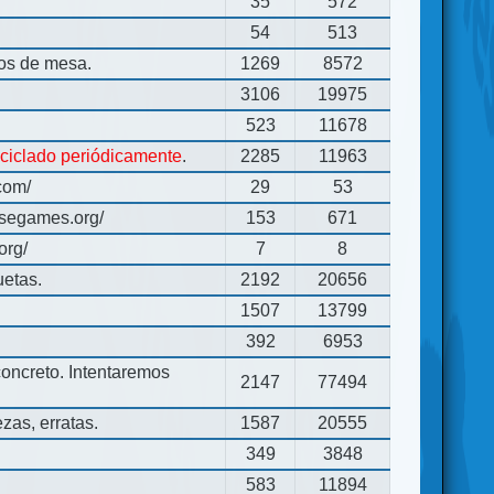
35
572
54
513
gos de mesa.
1269
8572
3106
19975
523
11678
eciclado periódicamente
.
2285
11963
com/
29
53
usegames.org/
153
671
org/
7
8
uetas.
2192
20656
1507
13799
392
6953
concreto. Intentaremos
2147
77494
zas, erratas.
1587
20555
349
3848
583
11894