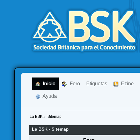
  Inicio
  Foro
Etiquetas
  Ezine
  Ayuda
La BSK
»
Sitemap
La BSK - Sitemap