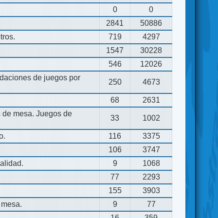
0
0
2841
50886
tros.
719
4297
1547
30228
546
12026
aciones de juegos por
250
4673
68
2631
os de mesa. Juegos de
33
1002
o.
116
3375
106
3747
alidad.
9
1068
77
2293
155
3903
 mesa.
9
77
16
359