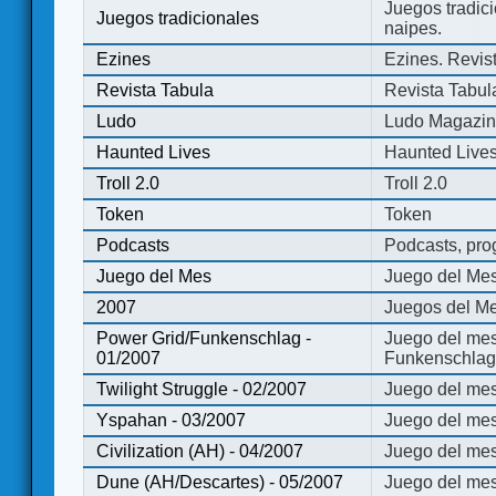
Juegos tradici
Juegos tradicionales
naipes.
Ezines
Ezines. Revist
Revista Tabula
Revista Tabul
Ludo
Ludo Magazi
Haunted Lives
Haunted Live
Troll 2.0
Troll 2.0
Token
Token
Podcasts
Podcasts, pro
Juego del Mes
Juego del Me
2007
Juegos del Me
Power Grid/Funkenschlag -
Juego del mes
01/2007
Funkenschlag 
Twilight Struggle - 02/2007
Juego del mes
Yspahan - 03/2007
Juego del me
Civilization (AH) - 04/2007
Juego del mes 
Dune (AH/Descartes) - 05/2007
Juego del me