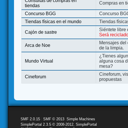
Consultas de compras en
Compras en ti
tiendas
Concurso BGG
Concurso BG
Tiendas físicas en el mundo
Tiendas físic
Siéntete libre
Cajón de sastre
Será reciclad
Mensajes del 
Arca de Noe
de la limpia.
¿Tienes algu
Mundo Virtual
alguna cosa d
mesa?
Cineforum, vis
Cineforum
propuestas
SMF 2.0.15
|
SMF © 2013
,
Simple Machines
SimplePortal 2.3.5 © 2008-2012, SimplePortal