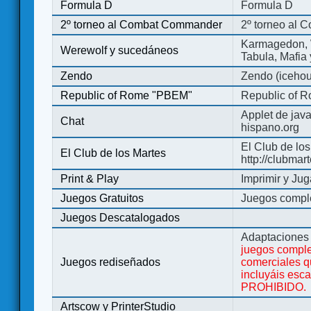
Formula D
Formula D
2º torneo al Combat Commander
2º torneo al
Karmagedon, W
Werewolf y sucedáneos
Tabula, Mafia
Zendo
Zendo (iceho
Republic of Rome "PBEM"
Republic of 
Applet de jav
Chat
hispano.org
El Club de los
El Club de los Martes
http://clubmar
Print & Play
Imprimir y Jug
Juegos Gratuitos
Juegos complet
Juegos Descatalogados
Adaptaciones 
juegos comple
Juegos rediseñados
comerciales q
incluyáis esc
PROHIBIDO.
Artscow y PrinterStudio