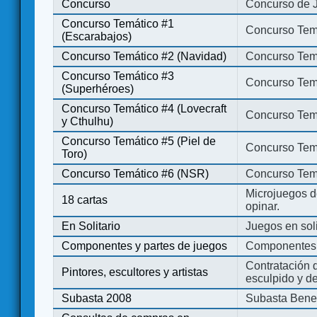
Concurso
Concurso de 
Concurso Temático #1
Concurso Temá
(Escarabajos)
Concurso Temático #2 (Navidad)
Concurso Tem
Concurso Temático #3
Concurso Tem
(Superhéroes)
Concurso Temático #4 (Lovecraft
Concurso Temá
y Cthulhu)
Concurso Temático #5 (Piel de
Concurso Temá
Toro)
Concurso Temático #6 (NSR)
Concurso Tem
Microjuegos d
18 cartas
opinar.
En Solitario
Juegos en soli
Componentes y partes de juegos
Componentes 
Contratación d
Pintores, escultores y artistas
esculpido y d
Subasta 2008
Subasta Bene