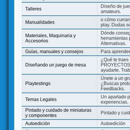
Diseño de jue
Talleres
amateurs.
o cómo currars
Manualidades
play. Dudas so
Dónde consegu
Materiales, Maquinaria y
herramientas 
Accesorios
Alternativas.
Guías, manuales y consejos
Para aprender
¿Qué te traes
Diseñando un juego de mesa
PROYECTOS co
ayudarte. Tra
Únete a un gru
Playtestings
¿Buscas probad
Feedbacks.
Un apartado pa
Temas Legales
experiencias.
Pintado y cuidado de miniaturas
Pintado y cui
y componentes
Autoedición
Autoedición