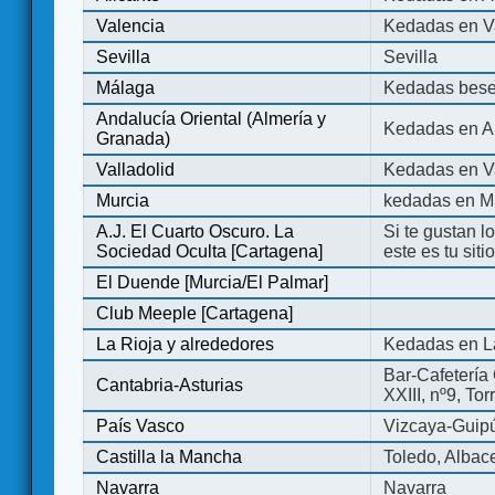
Valencia
Kedadas en V
Sevilla
Sevilla
Málaga
Kedadas bese
Andalucía Oriental (Almería y
Kedadas en An
Granada)
Valladolid
Kedadas en Va
Murcia
kedadas en M
A.J. El Cuarto Oscuro. La
Si te gustan l
Sociedad Oculta [Cartagena]
este es tu sit
El Duende [Murcia/El Palmar]
Club Meeple [Cartagena]
La Rioja y alrededores
Kedadas en L
Bar-Cafetería 
Cantabria-Asturias
XXIII, nº9, To
País Vasco
Vizcaya-Guip
Castilla la Mancha
Toledo, Albac
Navarra
Navarra