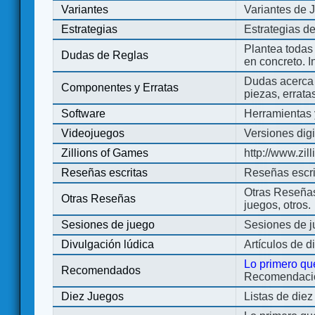
Variantes
Variantes de 
Estrategias
Estrategias d
Plantea todas
Dudas de Reglas
en concreto. 
Dudas acerca 
Componentes y Erratas
piezas, errata
Software
Herramientas 
Videojuegos
Versiones digi
Zillions of Games
http://www.zi
Reseñas escritas
Reseñas escri
Otras Reseñas 
Otras Reseñas
juegos, otros.
Sesiones de juego
Sesiones de 
Divulgación lúdica
Artículos de d
Lo primero qu
Recomendados
Recomendacion
Diez Juegos
Listas de die