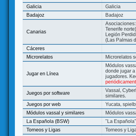
Galicia
Galicia
Badajoz
Badajoz
Asociaciones:
Tenerife norte
Canarias
Legión Perdida
(Las Palmas d
Cáceres
Microrelatos
Microrelatos 
Módulos vassa
donde jugar 
Jugar en Línea
jugadores. Ke
periódicamen
Vassal, Cyber
Juegos por software
similares.
Juegos por web
Yucata, spiel
Módulos vassal y similares
Módulos vassa
La Española (BSW)
"La Española
Torneos y Ligas
Torneos y Lig