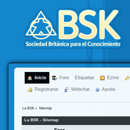
  Inicio
  Foro
Etiquetas
  Ezine
  Registrarse
  Webchat
  Ayuda
La BSK
»
Sitemap
La BSK - Sitemap