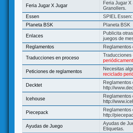
Feria Jugar X
Feria Jugar X Jugar
Granollers.
Essen
SPIEL Essen: 
Planeta BSK
Planeta BSK
Publicita otra
Enlaces
juegos de me
Reglamentos
Reglamentos d
Traducciones
Traducciones en proceso
periódicamen
Necesitas alg
Peticiones de reglamentos
reciclado per
Reglamentos d
Decktet
http://www.de
Reglamentos d
Icehouse
http://www.ic
Reglamentos 
Piecepack
http://piecepa
Ayudas de Jue
Ayudas de Juego
Etiquetas.