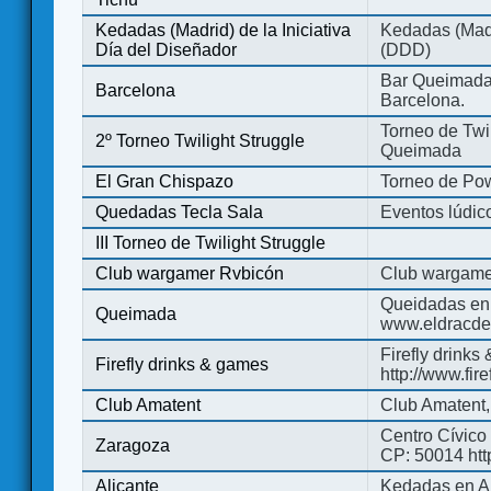
Kedadas (Madrid) de la Iniciativa
Kedadas (Madri
Día del Diseñador
(DDD)
Bar Queimada.
Barcelona
Barcelona.
Torneo de Twil
2º Torneo Twilight Struggle
Queimada
El Gran Chispazo
Torneo de Po
Quedadas Tecla Sala
Eventos lúdico
III Torneo de Twilight Struggle
Club wargamer Rvbicón
Club wargame
Queidadas en
Queimada
www.eldracde
Firefly drinks
Firefly drinks & games
http://www.fir
Club Amatent
Club Amatent,
Centro Cívico 
Zaragoza
CP: 50014 http
Alicante
Kedadas en Al