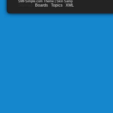
SMFSimple.com Theme | Skin Samp
Sitemap:
Boards
|
Topics
|
XML