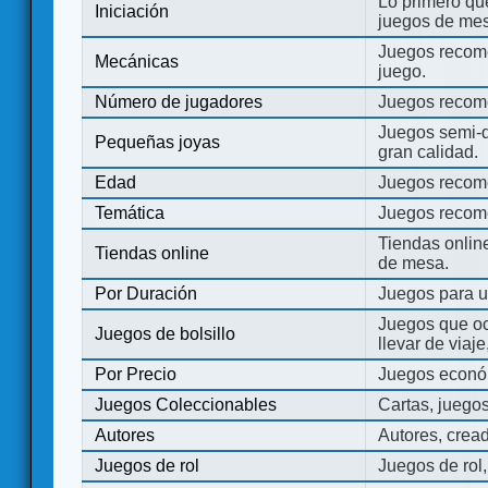
Lo primero que
Iniciación
juegos de mes
Juegos recome
Mecánicas
juego.
Número de jugadores
Juegos recom
Juegos semi-d
Pequeñas joyas
gran calidad.
Edad
Juegos recom
Temática
Juegos recom
Tiendas onli
Tiendas online
de mesa.
Por Duración
Juegos para u
Juegos que o
Juegos de bolsillo
llevar de viaje
Por Precio
Juegos económ
Juegos Coleccionables
Cartas, juego
Autores
Autores, crea
Juegos de rol
Juegos de rol,