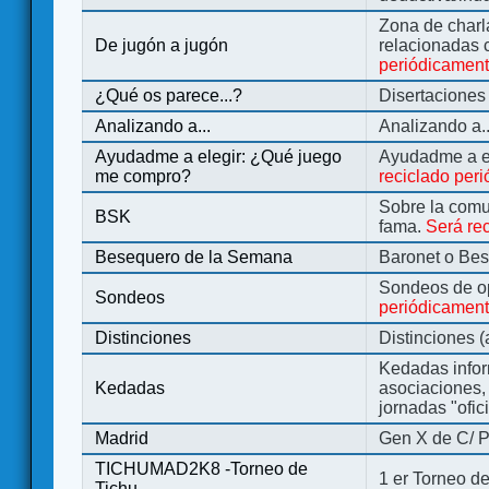
Zona de charl
De jugón a jugón
relacionadas 
periódicamen
¿Qué os parece...?
Disertaciones
Analizando a...
Analizando a..
Ayudadme a elegir: ¿Qué juego
Ayudadme a e
me compro?
reciclado per
Sobre la comu
BSK
fama.
Será re
Besequero de la Semana
Baronet o Be
Sondeos de o
Sondeos
periódicament
Distinciones
Distinciones 
Kedadas infor
Kedadas
asociaciones, 
jornadas "ofic
Madrid
Gen X de C/ P
TICHUMAD2K8 -Torneo de
1 er Torneo de
Tichu