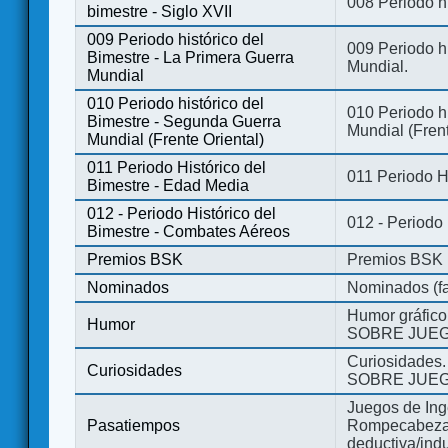
008 Periodo hi
bimestre - Siglo XVII
009 Periodo histórico del
009 Periodo hi
Bimestre - La Primera Guerra
Mundial.
Mundial
010 Periodo histórico del
010 Periodo h
Bimestre - Segunda Guerra
Mundial (Frent
Mundial (Frente Oriental)
011 Periodo Histórico del
011 Periodo H
Bimestre - Edad Media
012 - Periodo Histórico del
012 - Periodo
Bimestre - Combates Aéreos
Premios BSK
Premios BSK
Nominados
Nominados (fa
Humor gráfico
Humor
SOBRE JUEG
Curiosidades.
Curiosidades
SOBRE JUEG
Juegos de Ing
Pasatiempos
Rompecabezas
deductiva/indu