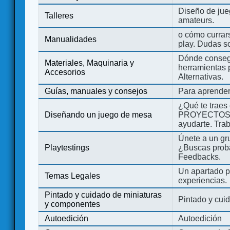
Diseño de jue
Talleres
amateurs.
o cómo currars
Manualidades
play. Dudas so
Dónde consegu
Materiales, Maquinaria y
herramientas 
Accesorios
Alternativas.
Guías, manuales y consejos
Para aprender
¿Qué te traes
Diseñando un juego de mesa
PROYECTOS co
ayudarte. Tra
Únete a un gru
Playtestings
¿Buscas probad
Feedbacks.
Un apartado pa
Temas Legales
experiencias.
Pintado y cuidado de miniaturas
Pintado y cui
y componentes
Autoedición
Autoedición