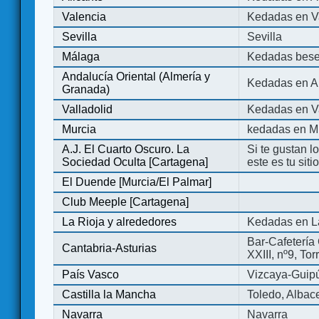
Valencia
Kedadas en V
Sevilla
Sevilla
Málaga
Kedadas bese
Andalucía Oriental (Almería y
Kedadas en An
Granada)
Valladolid
Kedadas en Va
Murcia
kedadas en M
A.J. El Cuarto Oscuro. La
Si te gustan l
Sociedad Oculta [Cartagena]
este es tu sit
El Duende [Murcia/El Palmar]
Club Meeple [Cartagena]
La Rioja y alrededores
Kedadas en L
Bar-Cafetería 
Cantabria-Asturias
XXIII, nº9, To
País Vasco
Vizcaya-Guip
Castilla la Mancha
Toledo, Albac
Navarra
Navarra