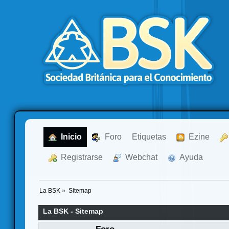
  Inicio
  Foro
Etiquetas
  Ezine
  Registrarse
  Webchat
  Ayuda
La BSK
»
Sitemap
La BSK - Sitemap