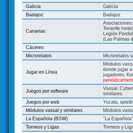
Galicia
Galicia
Badajoz
Badajoz
Asociaciones:
Tenerife norte
Canarias
Legión Perdida
(Las Palmas d
Cáceres
Microrelatos
Microrelatos 
Módulos vassa
donde jugar 
Jugar en Línea
jugadores. Ke
periódicamen
Vassal, Cyber
Juegos por software
similares.
Juegos por web
Yucata, spiel
Módulos vassal y similares
Módulos vassa
La Española (BSW)
"La Española
Torneos y Ligas
Torneos y Lig