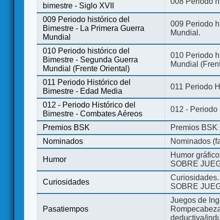
008 Periodo hi
bimestre - Siglo XVII
009 Periodo histórico del
009 Periodo hi
Bimestre - La Primera Guerra
Mundial.
Mundial
010 Periodo histórico del
010 Periodo h
Bimestre - Segunda Guerra
Mundial (Frent
Mundial (Frente Oriental)
011 Periodo Histórico del
011 Periodo H
Bimestre - Edad Media
012 - Periodo Histórico del
012 - Periodo
Bimestre - Combates Aéreos
Premios BSK
Premios BSK
Nominados
Nominados (fa
Humor gráfico
Humor
SOBRE JUEG
Curiosidades.
Curiosidades
SOBRE JUEG
Juegos de Ing
Pasatiempos
Rompecabezas
deductiva/indu