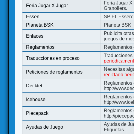
Feria Jugar X
Feria Jugar X Jugar
Granollers.
Essen
SPIEL Essen: 
Planeta BSK
Planeta BSK
Publicita otra
Enlaces
juegos de me
Reglamentos
Reglamentos d
Traducciones
Traducciones en proceso
periódicamen
Necesitas alg
Peticiones de reglamentos
reciclado per
Reglamentos d
Decktet
http://www.de
Reglamentos d
Icehouse
http://www.ic
Reglamentos 
Piecepack
http://piecepa
Ayudas de Jue
Ayudas de Juego
Etiquetas.