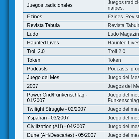
Juegos tradici
Juegos tradicionales
naipes.
Ezines
Ezines. Revist
Revista Tabula
Revista Tabul
Ludo
Ludo Magazi
Haunted Lives
Haunted Live
Troll 2.0
Troll 2.0
Token
Token
Podcasts
Podcasts, pro
Juego del Mes
Juego del Me
2007
Juegos del Me
Power Grid/Funkenschlag -
Juego del mes
01/2007
Funkenschlag 
Twilight Struggle - 02/2007
Juego del mes
Yspahan - 03/2007
Juego del me
Civilization (AH) - 04/2007
Juego del mes 
Dune (AH/Descartes) - 05/2007
Juego del me