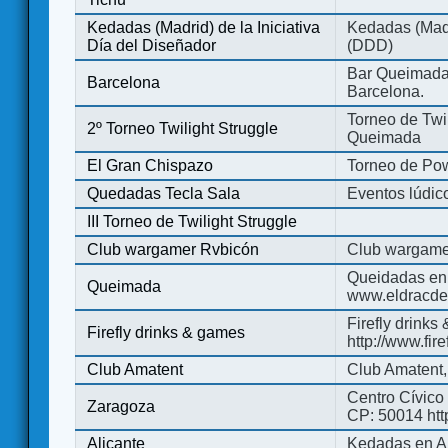
Kedadas (Madrid) de la Iniciativa
Kedadas (Madri
Día del Diseñador
(DDD)
Bar Queimada.
Barcelona
Barcelona.
Torneo de Twil
2º Torneo Twilight Struggle
Queimada
El Gran Chispazo
Torneo de Po
Quedadas Tecla Sala
Eventos lúdico
III Torneo de Twilight Struggle
Club wargamer Rvbicón
Club wargame
Queidadas en
Queimada
www.eldracde
Firefly drinks
Firefly drinks & games
http://www.fir
Club Amatent
Club Amatent,
Centro Cívico 
Zaragoza
CP: 50014 http
Alicante
Kedadas en Al