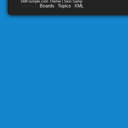
SMFSimple.com Theme | Skin Samp
Sitemap:
Boards
|
Topics
|
XML