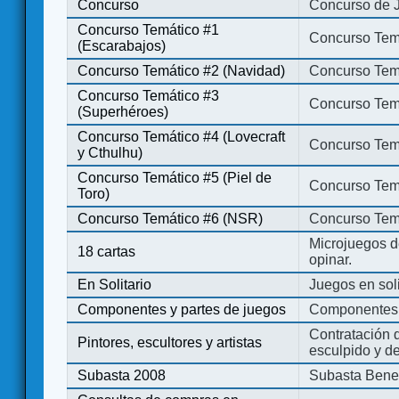
Concurso
Concurso de 
Concurso Temático #1
Concurso Temá
(Escarabajos)
Concurso Temático #2 (Navidad)
Concurso Tem
Concurso Temático #3
Concurso Tem
(Superhéroes)
Concurso Temático #4 (Lovecraft
Concurso Temá
y Cthulhu)
Concurso Temático #5 (Piel de
Concurso Temá
Toro)
Concurso Temático #6 (NSR)
Concurso Tem
Microjuegos d
18 cartas
opinar.
En Solitario
Juegos en soli
Componentes y partes de juegos
Componentes 
Contratación d
Pintores, escultores y artistas
esculpido y d
Subasta 2008
Subasta Bene