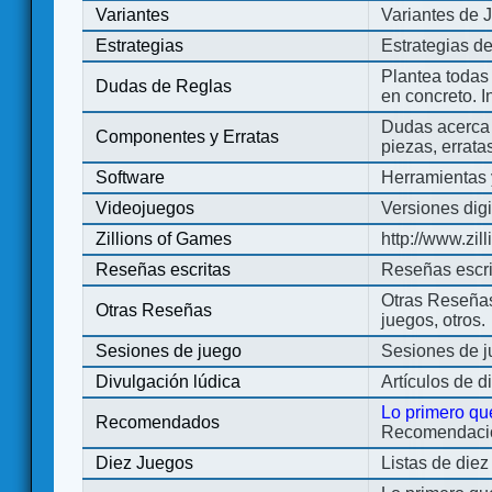
Variantes
Variantes de 
Estrategias
Estrategias d
Plantea todas
Dudas de Reglas
en concreto. 
Dudas acerca 
Componentes y Erratas
piezas, errata
Software
Herramientas 
Videojuegos
Versiones digi
Zillions of Games
http://www.zi
Reseñas escritas
Reseñas escri
Otras Reseñas 
Otras Reseñas
juegos, otros.
Sesiones de juego
Sesiones de 
Divulgación lúdica
Artículos de d
Lo primero qu
Recomendados
Recomendacion
Diez Juegos
Listas de die