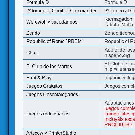
Formula D
Formula D
2º torneo al Combat Commander
2º torneo al
Karmagedon, W
Werewolf y sucedáneos
Tabula, Mafia
Zendo
Zendo (iceho
Republic of Rome "PBEM"
Republic of 
Applet de jav
Chat
hispano.org
El Club de los
El Club de los Martes
http://clubmar
Print & Play
Imprimir y Jug
Juegos Gratuitos
Juegos complet
Juegos Descatalogados
Adaptaciones 
juegos comple
Juegos rediseñados
comerciales q
incluyáis esc
PROHIBIDO.
Artscow y PrinterStudio