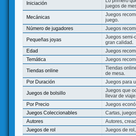
Lo primero que
Iniciación
juegos de mes
Juegos recome
Mecánicas
juego.
Número de jugadores
Juegos recom
Juegos semi-d
Pequeñas joyas
gran calidad.
Edad
Juegos recom
Temática
Juegos recom
Tiendas onli
Tiendas online
de mesa.
Por Duración
Juegos para u
Juegos que o
Juegos de bolsillo
llevar de viaje
Por Precio
Juegos económ
Juegos Coleccionables
Cartas, juego
Autores
Autores, crea
Juegos de rol
Juegos de rol,