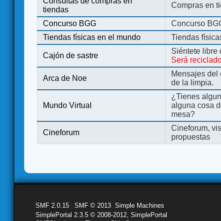
Consultas de compras en
Compras en ti
tiendas
Concurso BGG
Concurso BG
Tiendas físicas en el mundo
Tiendas físic
Siéntete libre
Cajón de sastre
Será reciclad
Mensajes del 
Arca de Noe
de la limpia.
¿Tienes algu
Mundo Virtual
alguna cosa d
mesa?
Cineforum, vis
Cineforum
propuestas
SMF 2.0.15
|
SMF © 2013
,
Simple Machines
SimplePortal 2.3.5 © 2008-2012, SimplePortal