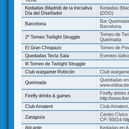
Kedadas (Madrid) de la Iniciativa
Kedadas (Madri
Día del Diseñador
(DDD)
Bar Queimada.
Barcelona
Barcelona.
Torneo de Twil
2º Torneo Twilight Struggle
Queimada
El Gran Chispazo
Torneo de Po
Quedadas Tecla Sala
Eventos lúdico
III Torneo de Twilight Struggle
Club wargamer Rvbicón
Club wargame
Queidadas en
Queimada
www.eldracde
Firefly drinks
Firefly drinks & games
http://www.fir
Club Amatent
Club Amatent,
Centro Cívico 
Zaragoza
CP: 50014 http
Alicante
Kedadas en Al