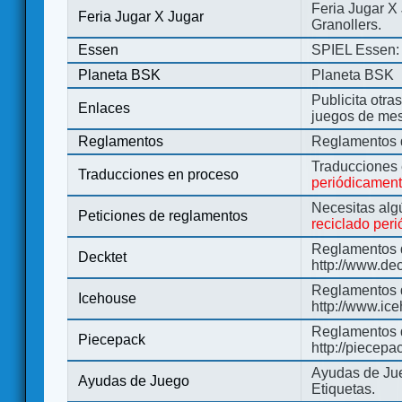
Feria Jugar X
Feria Jugar X Jugar
Granollers.
Essen
SPIEL Essen: 
Planeta BSK
Planeta BSK
Publicita otra
Enlaces
juegos de me
Reglamentos
Reglamentos d
Traducciones
Traducciones en proceso
periódicamen
Necesitas alg
Peticiones de reglamentos
reciclado per
Reglamentos d
Decktet
http://www.de
Reglamentos d
Icehouse
http://www.ic
Reglamentos 
Piecepack
http://piecepa
Ayudas de Jue
Ayudas de Juego
Etiquetas.