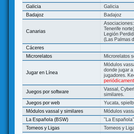
Galicia
Galicia
Badajoz
Badajoz
Asociaciones:
Tenerife norte
Canarias
Legión Perdida
(Las Palmas d
Cáceres
Microrelatos
Microrelatos 
Módulos vassa
donde jugar 
Jugar en Línea
jugadores. Ke
periódicamen
Vassal, Cyber
Juegos por software
similares.
Juegos por web
Yucata, spiel
Módulos vassal y similares
Módulos vassa
La Española (BSW)
"La Española
Torneos y Ligas
Torneos y Lig