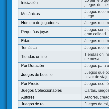
Lo primero que
Iniciación
juegos de mes
Juegos recome
Mecánicas
juego.
Número de jugadores
Juegos recom
Juegos semi-d
Pequeñas joyas
gran calidad.
Edad
Juegos recom
Temática
Juegos recom
Tiendas onli
Tiendas online
de mesa.
Por Duración
Juegos para u
Juegos que o
Juegos de bolsillo
llevar de viaje
Por Precio
Juegos económ
Juegos Coleccionables
Cartas, juego
Autores
Autores, crea
Juegos de rol
Juegos de rol,