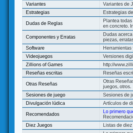
Variantes
Variantes de 
Estrategias
Estrategias d
Plantea todas
Dudas de Reglas
en concreto. 
Dudas acerca 
Componentes y Erratas
piezas, errata
Software
Herramientas 
Videojuegos
Versiones digi
Zillions of Games
http://www.zi
Reseñas escritas
Reseñas escri
Otras Reseñas 
Otras Reseñas
juegos, otros.
Sesiones de juego
Sesiones de 
Divulgación lúdica
Artículos de d
Lo primero qu
Recomendados
Recomendacion
Diez Juegos
Listas de die