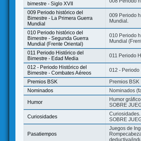
008 Periodo hi
bimestre - Siglo XVII
009 Periodo histórico del
009 Periodo hi
Bimestre - La Primera Guerra
Mundial.
Mundial
010 Periodo histórico del
010 Periodo h
Bimestre - Segunda Guerra
Mundial (Frent
Mundial (Frente Oriental)
011 Periodo Histórico del
011 Periodo H
Bimestre - Edad Media
012 - Periodo Histórico del
012 - Periodo
Bimestre - Combates Aéreos
Premios BSK
Premios BSK
Nominados
Nominados (fa
Humor gráfico
Humor
SOBRE JUEG
Curiosidades.
Curiosidades
SOBRE JUEG
Juegos de Ing
Pasatiempos
Rompecabezas
deductiva/indu