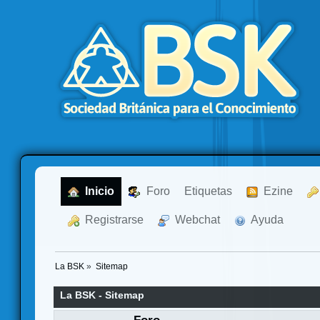
  Inicio
  Foro
Etiquetas
  Ezine
  Registrarse
  Webchat
  Ayuda
La BSK
»
Sitemap
La BSK - Sitemap