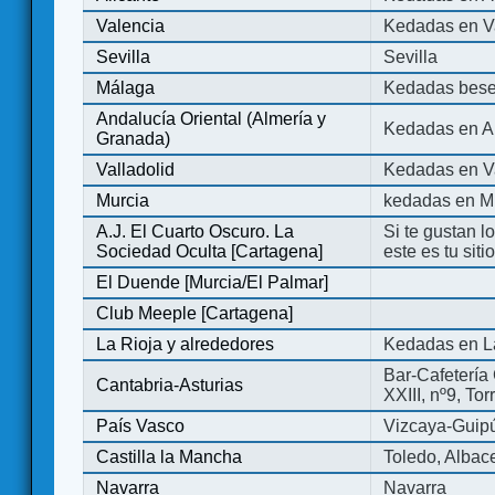
Valencia
Kedadas en V
Sevilla
Sevilla
Málaga
Kedadas bese
Andalucía Oriental (Almería y
Kedadas en An
Granada)
Valladolid
Kedadas en Va
Murcia
kedadas en M
A.J. El Cuarto Oscuro. La
Si te gustan l
Sociedad Oculta [Cartagena]
este es tu sit
El Duende [Murcia/El Palmar]
Club Meeple [Cartagena]
La Rioja y alrededores
Kedadas en L
Bar-Cafetería 
Cantabria-Asturias
XXIII, nº9, To
País Vasco
Vizcaya-Guip
Castilla la Mancha
Toledo, Albac
Navarra
Navarra