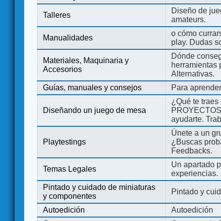
Diseño de jue
Talleres
amateurs.
o cómo currars
Manualidades
play. Dudas so
Dónde consegu
Materiales, Maquinaria y
herramientas 
Accesorios
Alternativas.
Guías, manuales y consejos
Para aprender
¿Qué te traes
Diseñando un juego de mesa
PROYECTOS co
ayudarte. Tra
Únete a un gru
Playtestings
¿Buscas probad
Feedbacks.
Un apartado pa
Temas Legales
experiencias.
Pintado y cuidado de miniaturas
Pintado y cui
y componentes
Autoedición
Autoedición