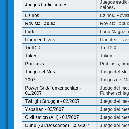
Juegos tradici
Juegos tradicionales
naipes.
Ezines
Ezines. Revist
Revista Tabula
Revista Tabul
Ludo
Ludo Magazi
Haunted Lives
Haunted Live
Troll 2.0
Troll 2.0
Token
Token
Podcasts
Podcasts, pro
Juego del Mes
Juego del Me
2007
Juegos del Me
Power Grid/Funkenschlag -
Juego del mes
01/2007
Funkenschlag 
Twilight Struggle - 02/2007
Juego del mes
Yspahan - 03/2007
Juego del me
Civilization (AH) - 04/2007
Juego del mes 
Dune (AH/Descartes) - 05/2007
Juego del me