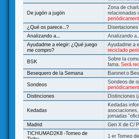
Zona de charl
De jugón a jugón
relacionadas 
periódicamen
¿Qué os parece...?
Disertaciones
Analizando a...
Analizando a..
Ayudadme a elegir: ¿Qué juego
Ayudadme a e
me compro?
reciclado per
Sobre la comu
BSK
fama.
Será re
Besequero de la Semana
Baronet o Be
Sondeos de o
Sondeos
periódicament
Distinciones
Distinciones 
Kedadas infor
Kedadas
asociaciones, 
jornadas "ofic
Madrid
Gen X de C/ P
TICHUMAD2K8 -Torneo de
1 er Torneo de
Tichu