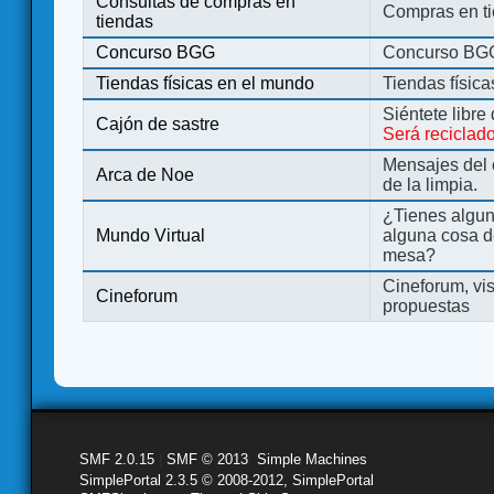
Consultas de compras en
Compras en ti
tiendas
Concurso BGG
Concurso BG
Tiendas físicas en el mundo
Tiendas físic
Siéntete libre
Cajón de sastre
Será reciclad
Mensajes del 
Arca de Noe
de la limpia.
¿Tienes algu
Mundo Virtual
alguna cosa d
mesa?
Cineforum, vis
Cineforum
propuestas
SMF 2.0.15
|
SMF © 2013
,
Simple Machines
SimplePortal 2.3.5 © 2008-2012, SimplePortal