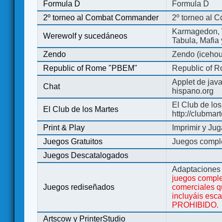
Formula D
Formula D
2º torneo al Combat Commander
2º torneo al
Karmagedon, W
Werewolf y sucedáneos
Tabula, Mafia
Zendo
Zendo (iceho
Republic of Rome "PBEM"
Republic of 
Applet de jav
Chat
hispano.org
El Club de los
El Club de los Martes
http://clubmar
Print & Play
Imprimir y Jug
Juegos Gratuitos
Juegos complet
Juegos Descatalogados
Adaptaciones 
juegos comple
Juegos rediseñados
comerciales q
incluyáis esc
PROHIBIDO.
Artscow y PrinterStudio