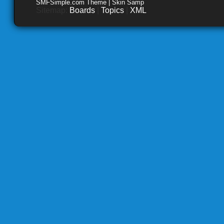
SMFSimple.com Theme | Skin Samp
Sitemap:
Boards
|
Topics
|
XML