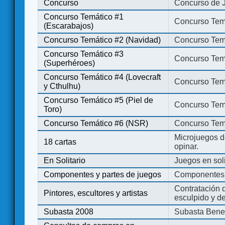
Concurso
Concurso de 
Concurso Temático #1
Concurso Temá
(Escarabajos)
Concurso Temático #2 (Navidad)
Concurso Tem
Concurso Temático #3
Concurso Tem
(Superhéroes)
Concurso Temático #4 (Lovecraft
Concurso Temá
y Cthulhu)
Concurso Temático #5 (Piel de
Concurso Temá
Toro)
Concurso Temático #6 (NSR)
Concurso Tem
Microjuegos d
18 cartas
opinar.
En Solitario
Juegos en soli
Componentes y partes de juegos
Componentes 
Contratación d
Pintores, escultores y artistas
esculpido y d
Subasta 2008
Subasta Bene