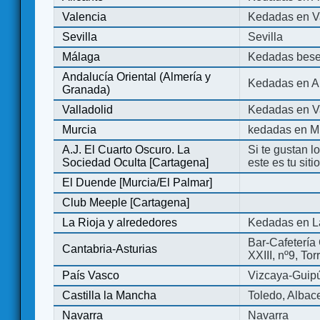
Valencia
Kedadas en V
Sevilla
Sevilla
Málaga
Kedadas bese
Andalucía Oriental (Almería y
Kedadas en An
Granada)
Valladolid
Kedadas en Va
Murcia
kedadas en M
A.J. El Cuarto Oscuro. La
Si te gustan l
Sociedad Oculta [Cartagena]
este es tu sit
El Duende [Murcia/El Palmar]
Club Meeple [Cartagena]
La Rioja y alrededores
Kedadas en L
Bar-Cafetería 
Cantabria-Asturias
XXIII, nº9, To
País Vasco
Vizcaya-Guip
Castilla la Mancha
Toledo, Albac
Navarra
Navarra