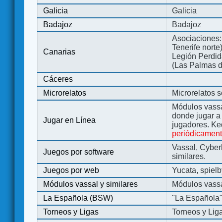
Galicia
Galicia
Badajoz
Badajoz
Asociaciones:
Tenerife norte
Canarias
Legión Perdida
(Las Palmas d
Cáceres
Microrelatos
Microrelatos 
Módulos vassa
donde jugar 
Jugar en Línea
jugadores. Ke
periódicamen
Vassal, Cyber
Juegos por software
similares.
Juegos por web
Yucata, spiel
Módulos vassal y similares
Módulos vassa
La Española (BSW)
"La Española
Torneos y Ligas
Torneos y Lig