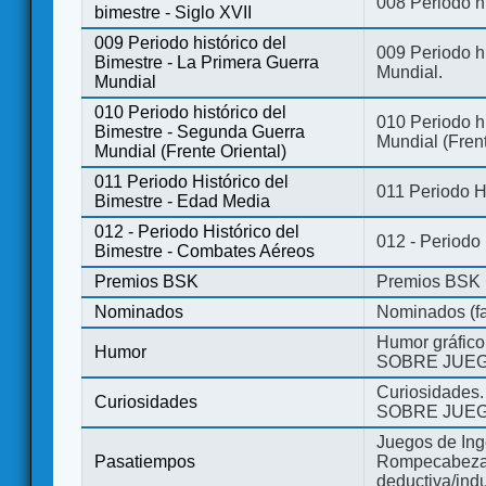
008 Periodo hi
bimestre - Siglo XVII
009 Periodo histórico del
009 Periodo hi
Bimestre - La Primera Guerra
Mundial.
Mundial
010 Periodo histórico del
010 Periodo h
Bimestre - Segunda Guerra
Mundial (Frent
Mundial (Frente Oriental)
011 Periodo Histórico del
011 Periodo H
Bimestre - Edad Media
012 - Periodo Histórico del
012 - Periodo
Bimestre - Combates Aéreos
Premios BSK
Premios BSK
Nominados
Nominados (fa
Humor gráfico
Humor
SOBRE JUEG
Curiosidades.
Curiosidades
SOBRE JUEG
Juegos de Ing
Pasatiempos
Rompecabezas
deductiva/indu