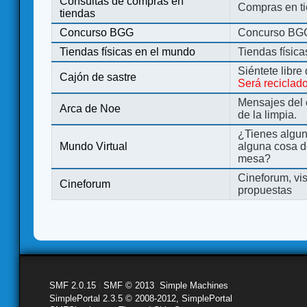
Consultas de compras en
Compras en ti
tiendas
Concurso BGG
Concurso BG
Tiendas físicas en el mundo
Tiendas físic
Siéntete libre
Cajón de sastre
Será reciclad
Mensajes del 
Arca de Noe
de la limpia.
¿Tienes algu
Mundo Virtual
alguna cosa d
mesa?
Cineforum, vis
Cineforum
propuestas
SMF 2.0.15
|
SMF © 2013
,
Simple Machines
SimplePortal 2.3.5 © 2008-2012, SimplePortal