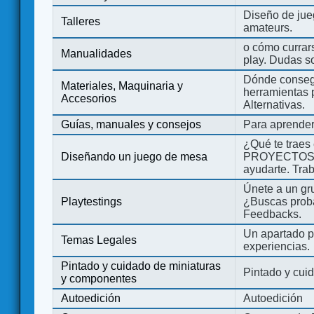
Diseño de jue
Talleres
amateurs.
o cómo currars
Manualidades
play. Dudas so
Dónde consegu
Materiales, Maquinaria y
herramientas 
Accesorios
Alternativas.
Guías, manuales y consejos
Para aprender
¿Qué te traes
Diseñando un juego de mesa
PROYECTOS co
ayudarte. Tra
Únete a un gru
Playtestings
¿Buscas probad
Feedbacks.
Un apartado pa
Temas Legales
experiencias.
Pintado y cuidado de miniaturas
Pintado y cui
y componentes
Autoedición
Autoedición