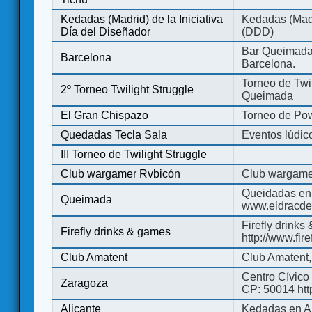
Kedadas (Madrid) de la Iniciativa
Kedadas (Madri
Día del Diseñador
(DDD)
Bar Queimada.
Barcelona
Barcelona.
Torneo de Twil
2º Torneo Twilight Struggle
Queimada
El Gran Chispazo
Torneo de Po
Quedadas Tecla Sala
Eventos lúdico
III Torneo de Twilight Struggle
Club wargamer Rvbicón
Club wargame
Queidadas en
Queimada
www.eldracde
Firefly drinks
Firefly drinks & games
http://www.fir
Club Amatent
Club Amatent,
Centro Cívico 
Zaragoza
CP: 50014 http
Alicante
Kedadas en Al