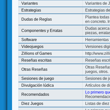
Variantes
Variantes de 
Estrategias
Estrategias d
Plantea todas
Dudas de Reglas
en concreto. 
Dudas acerca 
Componentes y Erratas
piezas, errata
Software
Herramientas 
Videojuegos
Versiones digi
Zillions of Games
http://www.zi
Reseñas escritas
Reseñas escri
Otras Reseñas 
Otras Reseñas
juegos, otros.
Sesiones de juego
Sesiones de 
Divulgación lúdica
Artículos de d
Lo primero qu
Recomendados
Recomendacion
Diez Juegos
Listas de die