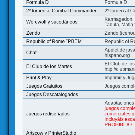
Formula D
Formula D
2º torneo al Combat Commander
2º torneo al
Karmagedon, W
Werewolf y sucedáneos
Tabula, Mafia
Zendo
Zendo (iceho
Republic of Rome "PBEM"
Republic of 
Applet de jav
Chat
hispano.org
El Club de los
El Club de los Martes
http://clubmar
Print & Play
Imprimir y Jug
Juegos Gratuitos
Juegos complet
Juegos Descatalogados
Adaptaciones 
juegos comple
Juegos rediseñados
comerciales q
incluyáis esc
PROHIBIDO.
Artscow y PrinterStudio