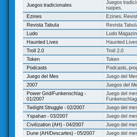
Juegos tradici
Juegos tradicionales
naipes.
Ezines
Ezines. Revist
Revista Tabula
Revista Tabul
Ludo
Ludo Magazi
Haunted Lives
Haunted Live
Troll 2.0
Troll 2.0
Token
Token
Podcasts
Podcasts, pro
Juego del Mes
Juego del Me
2007
Juegos del Me
Power Grid/Funkenschlag -
Juego del mes
01/2007
Funkenschlag 
Twilight Struggle - 02/2007
Juego del mes
Yspahan - 03/2007
Juego del me
Civilization (AH) - 04/2007
Juego del mes 
Dune (AH/Descartes) - 05/2007
Juego del me