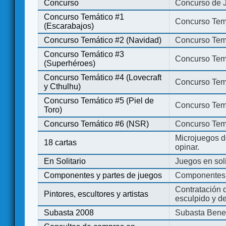
Concurso
Concurso de 
Concurso Temático #1
Concurso Temá
(Escarabajos)
Concurso Temático #2 (Navidad)
Concurso Tem
Concurso Temático #3
Concurso Tem
(Superhéroes)
Concurso Temático #4 (Lovecraft
Concurso Temá
y Cthulhu)
Concurso Temático #5 (Piel de
Concurso Temá
Toro)
Concurso Temático #6 (NSR)
Concurso Tem
Microjuegos d
18 cartas
opinar.
En Solitario
Juegos en soli
Componentes y partes de juegos
Componentes 
Contratación d
Pintores, escultores y artistas
esculpido y d
Subasta 2008
Subasta Bene