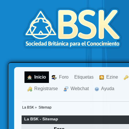
  Inicio
  Foro
Etiquetas
  Ezine
  Registrarse
  Webchat
  Ayuda
La BSK
»
Sitemap
La BSK - Sitemap