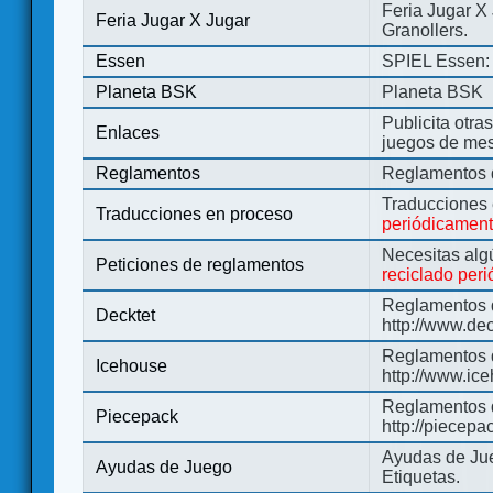
Feria Jugar X
Feria Jugar X Jugar
Granollers.
Essen
SPIEL Essen: 
Planeta BSK
Planeta BSK
Publicita otra
Enlaces
juegos de me
Reglamentos
Reglamentos d
Traducciones
Traducciones en proceso
periódicamen
Necesitas alg
Peticiones de reglamentos
reciclado per
Reglamentos d
Decktet
http://www.de
Reglamentos d
Icehouse
http://www.ic
Reglamentos 
Piecepack
http://piecepa
Ayudas de Jue
Ayudas de Juego
Etiquetas.