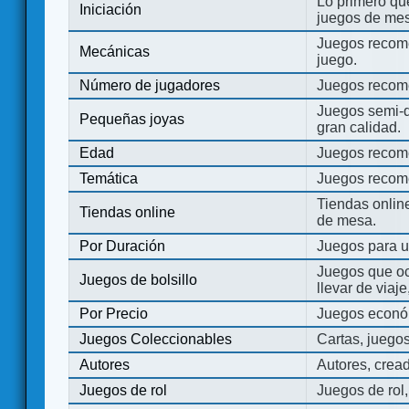
Lo primero que
Iniciación
juegos de mes
Juegos recome
Mecánicas
juego.
Número de jugadores
Juegos recom
Juegos semi-d
Pequeñas joyas
gran calidad.
Edad
Juegos recom
Temática
Juegos recom
Tiendas onli
Tiendas online
de mesa.
Por Duración
Juegos para u
Juegos que o
Juegos de bolsillo
llevar de viaje
Por Precio
Juegos económ
Juegos Coleccionables
Cartas, juego
Autores
Autores, crea
Juegos de rol
Juegos de rol,