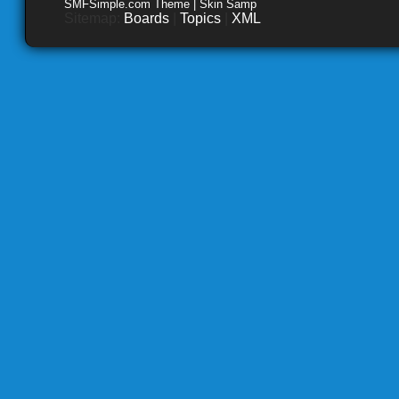
SMFSimple.com Theme | Skin Samp
Sitemap:
Boards
|
Topics
|
XML