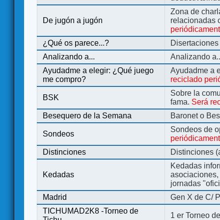
Zona de charl
De jugón a jugón
relacionadas 
periódicamen
¿Qué os parece...?
Disertaciones
Analizando a...
Analizando a..
Ayudadme a elegir: ¿Qué juego
Ayudadme a e
me compro?
reciclado per
Sobre la comu
BSK
fama.
Será re
Besequero de la Semana
Baronet o Be
Sondeos de o
Sondeos
periódicament
Distinciones
Distinciones 
Kedadas infor
Kedadas
asociaciones, 
jornadas "ofic
Madrid
Gen X de C/ P
TICHUMAD2K8 -Torneo de
1 er Torneo de
Tichu