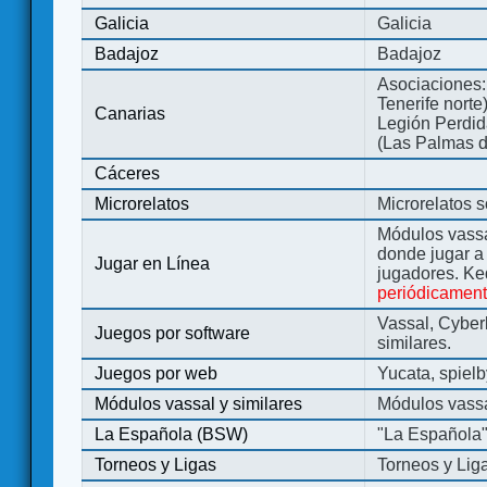
Galicia
Galicia
Badajoz
Badajoz
Asociaciones:
Tenerife norte
Canarias
Legión Perdida
(Las Palmas d
Cáceres
Microrelatos
Microrelatos 
Módulos vassa
donde jugar 
Jugar en Línea
jugadores. Ke
periódicamen
Vassal, Cyber
Juegos por software
similares.
Juegos por web
Yucata, spiel
Módulos vassal y similares
Módulos vassa
La Española (BSW)
"La Española
Torneos y Ligas
Torneos y Lig