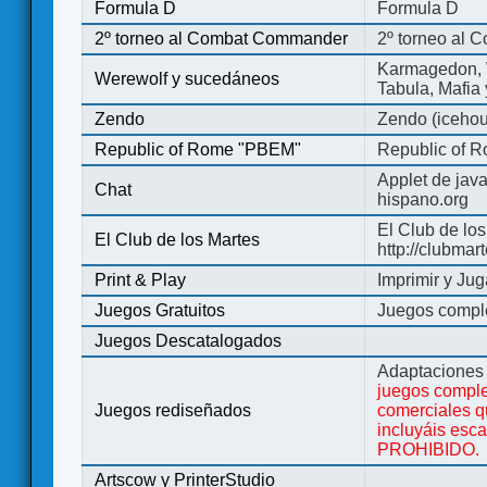
Formula D
Formula D
2º torneo al Combat Commander
2º torneo al
Karmagedon, W
Werewolf y sucedáneos
Tabula, Mafia
Zendo
Zendo (iceho
Republic of Rome "PBEM"
Republic of 
Applet de jav
Chat
hispano.org
El Club de los
El Club de los Martes
http://clubmar
Print & Play
Imprimir y Jug
Juegos Gratuitos
Juegos complet
Juegos Descatalogados
Adaptaciones 
juegos comple
Juegos rediseñados
comerciales q
incluyáis esc
PROHIBIDO.
Artscow y PrinterStudio