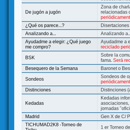
Zona de charl
De jugón a jugón
relacionadas 
periódicamen
¿Qué os parece...?
Disertaciones
Analizando a...
Analizando a..
Ayudadme a elegir: ¿Qué juego
Ayudadme a e
me compro?
reciclado per
Sobre la comu
BSK
fama.
Será re
Besequero de la Semana
Baronet o Be
Sondeos de o
Sondeos
periódicament
Distinciones
Distinciones 
Kedadas infor
Kedadas
asociaciones, 
jornadas "ofic
Madrid
Gen X de C/ P
TICHUMAD2K8 -Torneo de
1 er Torneo de
Tichu