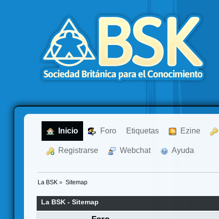
  Inicio
  Foro
Etiquetas
  Ezine
  Registrarse
  Webchat
  Ayuda
La BSK
»
Sitemap
La BSK - Sitemap