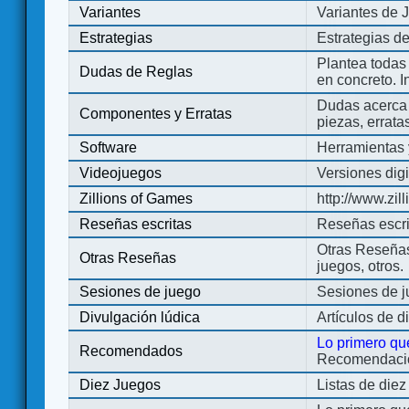
Variantes
Variantes de 
Estrategias
Estrategias d
Plantea todas
Dudas de Reglas
en concreto. 
Dudas acerca 
Componentes y Erratas
piezas, errata
Software
Herramientas 
Videojuegos
Versiones digi
Zillions of Games
http://www.zi
Reseñas escritas
Reseñas escri
Otras Reseñas 
Otras Reseñas
juegos, otros.
Sesiones de juego
Sesiones de 
Divulgación lúdica
Artículos de d
Lo primero qu
Recomendados
Recomendacion
Diez Juegos
Listas de die