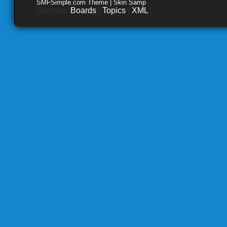
SMFSimple.com Theme | Skin Samp
Sitemap:
Boards
|
Topics
|
XML