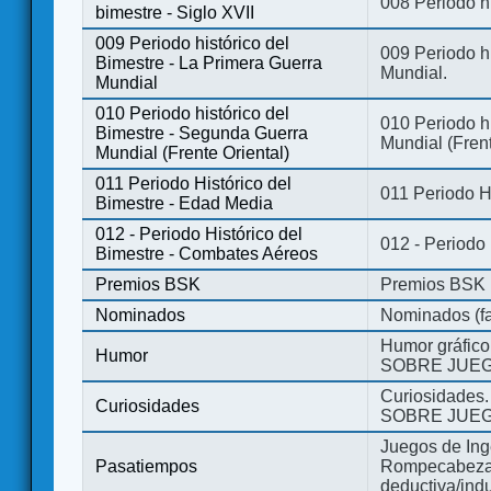
008 Periodo hi
bimestre - Siglo XVII
009 Periodo histórico del
009 Periodo hi
Bimestre - La Primera Guerra
Mundial.
Mundial
010 Periodo histórico del
010 Periodo h
Bimestre - Segunda Guerra
Mundial (Frent
Mundial (Frente Oriental)
011 Periodo Histórico del
011 Periodo H
Bimestre - Edad Media
012 - Periodo Histórico del
012 - Periodo
Bimestre - Combates Aéreos
Premios BSK
Premios BSK
Nominados
Nominados (fa
Humor gráfico
Humor
SOBRE JUEG
Curiosidades.
Curiosidades
SOBRE JUEG
Juegos de Ing
Pasatiempos
Rompecabezas
deductiva/indu