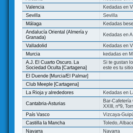
Valencia
Kedadas en V
Sevilla
Sevilla
Málaga
Kedadas bese
Andalucía Oriental (Almería y
Kedadas en An
Granada)
Valladolid
Kedadas en Va
Murcia
kedadas en M
A.J. El Cuarto Oscuro. La
Si te gustan l
Sociedad Oculta [Cartagena]
este es tu sit
El Duende [Murcia/El Palmar]
Club Meeple [Cartagena]
La Rioja y alrededores
Kedadas en L
Bar-Cafetería 
Cantabria-Asturias
XXIII, nº9, To
País Vasco
Vizcaya-Guip
Castilla la Mancha
Toledo, Albac
Navarra
Navarra