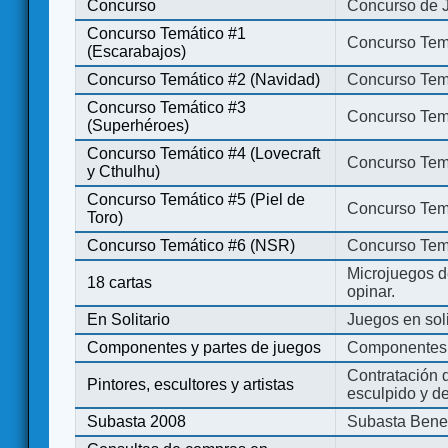
Concurso
Concurso de 
Concurso Temático #1
Concurso Temá
(Escarabajos)
Concurso Temático #2 (Navidad)
Concurso Tem
Concurso Temático #3
Concurso Tem
(Superhéroes)
Concurso Temático #4 (Lovecraft
Concurso Temá
y Cthulhu)
Concurso Temático #5 (Piel de
Concurso Temá
Toro)
Concurso Temático #6 (NSR)
Concurso Tem
Microjuegos d
18 cartas
opinar.
En Solitario
Juegos en soli
Componentes y partes de juegos
Componentes 
Contratación d
Pintores, escultores y artistas
esculpido y d
Subasta 2008
Subasta Bene