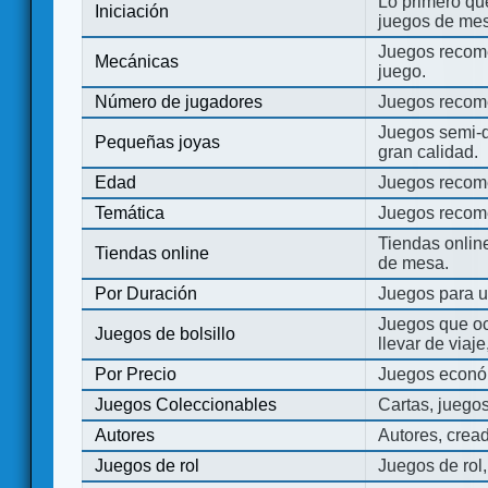
Lo primero que
Iniciación
juegos de mes
Juegos recome
Mecánicas
juego.
Número de jugadores
Juegos recom
Juegos semi-d
Pequeñas joyas
gran calidad.
Edad
Juegos recom
Temática
Juegos recom
Tiendas onli
Tiendas online
de mesa.
Por Duración
Juegos para u
Juegos que o
Juegos de bolsillo
llevar de viaje
Por Precio
Juegos económ
Juegos Coleccionables
Cartas, juego
Autores
Autores, crea
Juegos de rol
Juegos de rol,