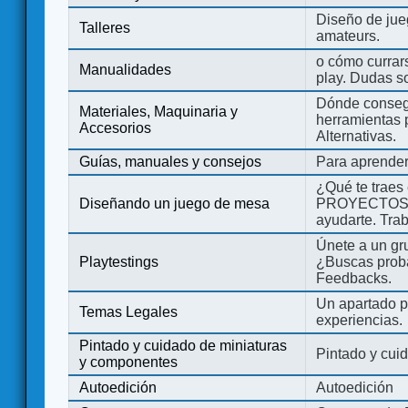
Diseño de jue
Talleres
amateurs.
o cómo currars
Manualidades
play. Dudas so
Dónde consegu
Materiales, Maquinaria y
herramientas 
Accesorios
Alternativas.
Guías, manuales y consejos
Para aprender
¿Qué te traes
Diseñando un juego de mesa
PROYECTOS co
ayudarte. Tra
Únete a un gru
Playtestings
¿Buscas probad
Feedbacks.
Un apartado pa
Temas Legales
experiencias.
Pintado y cuidado de miniaturas
Pintado y cui
y componentes
Autoedición
Autoedición