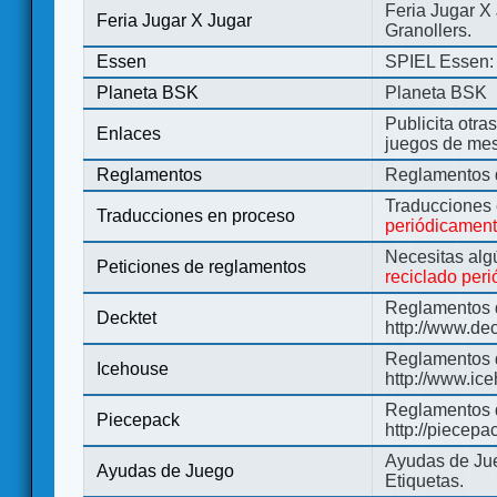
Feria Jugar X
Feria Jugar X Jugar
Granollers.
Essen
SPIEL Essen: 
Planeta BSK
Planeta BSK
Publicita otra
Enlaces
juegos de me
Reglamentos
Reglamentos d
Traducciones
Traducciones en proceso
periódicamen
Necesitas alg
Peticiones de reglamentos
reciclado per
Reglamentos d
Decktet
http://www.de
Reglamentos d
Icehouse
http://www.ic
Reglamentos 
Piecepack
http://piecepa
Ayudas de Jue
Ayudas de Juego
Etiquetas.