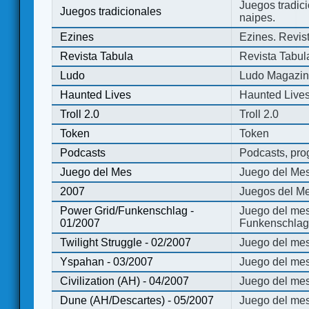
Juegos tradici
Juegos tradicionales
naipes.
Ezines
Ezines. Revist
Revista Tabula
Revista Tabul
Ludo
Ludo Magazi
Haunted Lives
Haunted Live
Troll 2.0
Troll 2.0
Token
Token
Podcasts
Podcasts, pro
Juego del Mes
Juego del Me
2007
Juegos del Me
Power Grid/Funkenschlag -
Juego del mes
01/2007
Funkenschlag 
Twilight Struggle - 02/2007
Juego del mes
Yspahan - 03/2007
Juego del me
Civilization (AH) - 04/2007
Juego del mes 
Dune (AH/Descartes) - 05/2007
Juego del me