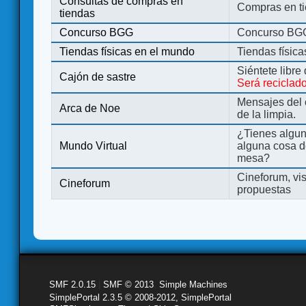
Consultas de compras en
Compras en ti
tiendas
Concurso BGG
Concurso BG
Tiendas físicas en el mundo
Tiendas físic
Siéntete libre
Cajón de sastre
Será reciclad
Mensajes del 
Arca de Noe
de la limpia.
¿Tienes algu
Mundo Virtual
alguna cosa d
mesa?
Cineforum, vis
Cineforum
propuestas
SMF 2.0.15
|
SMF © 2013
,
Simple Machines
SimplePortal 2.3.5 © 2008-2012, SimplePortal