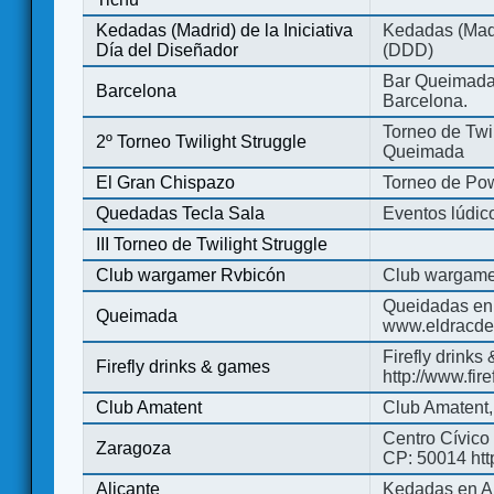
Kedadas (Madrid) de la Iniciativa
Kedadas (Madri
Día del Diseñador
(DDD)
Bar Queimada.
Barcelona
Barcelona.
Torneo de Twil
2º Torneo Twilight Struggle
Queimada
El Gran Chispazo
Torneo de Po
Quedadas Tecla Sala
Eventos lúdico
III Torneo de Twilight Struggle
Club wargamer Rvbicón
Club wargame
Queidadas en
Queimada
www.eldracde
Firefly drinks
Firefly drinks & games
http://www.fir
Club Amatent
Club Amatent,
Centro Cívico 
Zaragoza
CP: 50014 http
Alicante
Kedadas en Al