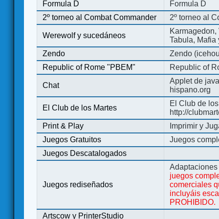
Formula D
Formula D
2º torneo al Combat Commander
2º torneo al
Karmagedon, W
Werewolf y sucedáneos
Tabula, Mafia
Zendo
Zendo (iceho
Republic of Rome "PBEM"
Republic of 
Applet de jav
Chat
hispano.org
El Club de los
El Club de los Martes
http://clubmar
Print & Play
Imprimir y Jug
Juegos Gratuitos
Juegos complet
Juegos Descatalogados
Adaptaciones 
juegos comple
Juegos rediseñados
comerciales q
incluyáis esc
PROHIBIDO.
Artscow y PrinterStudio