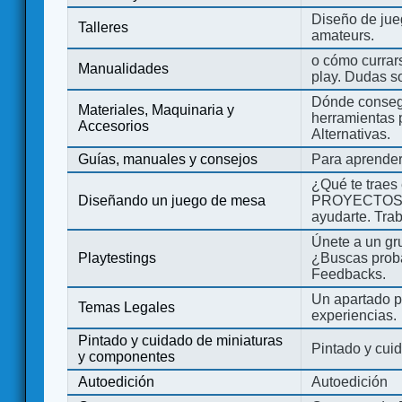
Diseño de jue
Talleres
amateurs.
o cómo currars
Manualidades
play. Dudas so
Dónde consegu
Materiales, Maquinaria y
herramientas 
Accesorios
Alternativas.
Guías, manuales y consejos
Para aprender
¿Qué te traes
Diseñando un juego de mesa
PROYECTOS co
ayudarte. Tra
Únete a un gru
Playtestings
¿Buscas probad
Feedbacks.
Un apartado pa
Temas Legales
experiencias.
Pintado y cuidado de miniaturas
Pintado y cui
y componentes
Autoedición
Autoedición