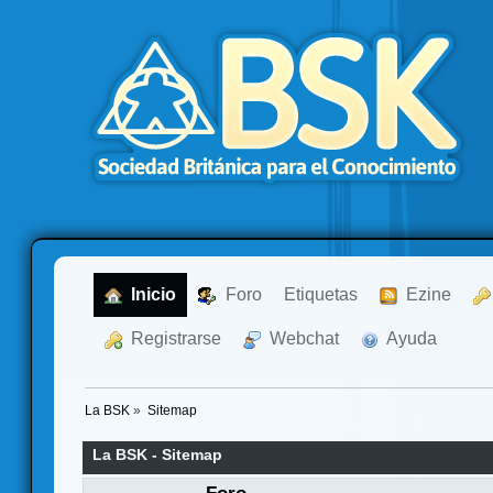
  Inicio
  Foro
Etiquetas
  Ezine
  Registrarse
  Webchat
  Ayuda
La BSK
»
Sitemap
La BSK - Sitemap