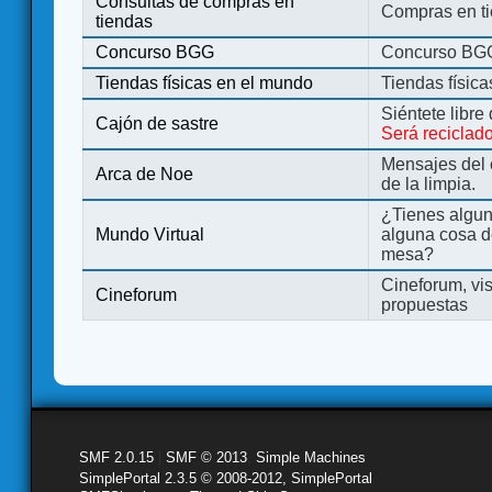
Consultas de compras en
Compras en ti
tiendas
Concurso BGG
Concurso BG
Tiendas físicas en el mundo
Tiendas físic
Siéntete libre
Cajón de sastre
Será reciclad
Mensajes del 
Arca de Noe
de la limpia.
¿Tienes algu
Mundo Virtual
alguna cosa d
mesa?
Cineforum, vis
Cineforum
propuestas
SMF 2.0.15
|
SMF © 2013
,
Simple Machines
SimplePortal 2.3.5 © 2008-2012, SimplePortal