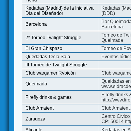
Kedadas (Madrid) de la Iniciativa
Kedadas (Madri
Día del Diseñador
(DDD)
Bar Queimada.
Barcelona
Barcelona.
Torneo de Twil
2º Torneo Twilight Struggle
Queimada
El Gran Chispazo
Torneo de Po
Quedadas Tecla Sala
Eventos lúdico
III Torneo de Twilight Struggle
Club wargamer Rvbicón
Club wargame
Queidadas en
Queimada
www.eldracde
Firefly drinks
Firefly drinks & games
http://www.fir
Club Amatent
Club Amatent,
Centro Cívico 
Zaragoza
CP: 50014 http
Alicante
Kedadas en Al