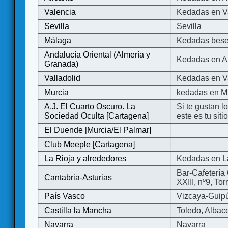
Valencia
Kedadas en V
Sevilla
Sevilla
Málaga
Kedadas bese
Andalucía Oriental (Almería y
Kedadas en An
Granada)
Valladolid
Kedadas en Va
Murcia
kedadas en M
A.J. El Cuarto Oscuro. La
Si te gustan l
Sociedad Oculta [Cartagena]
este es tu sit
El Duende [Murcia/El Palmar]
Club Meeple [Cartagena]
La Rioja y alrededores
Kedadas en L
Bar-Cafetería 
Cantabria-Asturias
XXIII, nº9, To
País Vasco
Vizcaya-Guip
Castilla la Mancha
Toledo, Albac
Navarra
Navarra