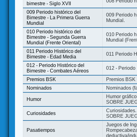
008 Periodo hi
bimestre - Siglo XVII
009 Periodo histórico del
009 Periodo hi
Bimestre - La Primera Guerra
Mundial.
Mundial
010 Periodo histórico del
010 Periodo h
Bimestre - Segunda Guerra
Mundial (Frent
Mundial (Frente Oriental)
011 Periodo Histórico del
011 Periodo H
Bimestre - Edad Media
012 - Periodo Histórico del
012 - Periodo
Bimestre - Combates Aéreos
Premios BSK
Premios BSK
Nominados
Nominados (fa
Humor gráfico
Humor
SOBRE JUEG
Curiosidades.
Curiosidades
SOBRE JUEG
Juegos de Ing
Pasatiempos
Rompecabezas
deductiva/indu