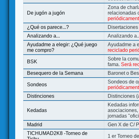
Zona de charl
De jugón a jugón
relacionadas 
periódicamen
¿Qué os parece...?
Disertaciones
Analizando a...
Analizando a..
Ayudadme a elegir: ¿Qué juego
Ayudadme a e
me compro?
reciclado per
Sobre la comu
BSK
fama.
Será re
Besequero de la Semana
Baronet o Be
Sondeos de o
Sondeos
periódicament
Distinciones
Distinciones 
Kedadas infor
Kedadas
asociaciones, 
jornadas "ofic
Madrid
Gen X de C/ P
TICHUMAD2K8 -Torneo de
1 er Torneo de
Tichu