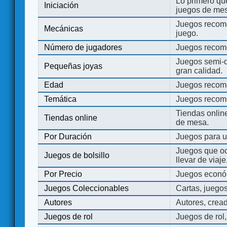
Lo primero que
Iniciación
juegos de mes
Juegos recome
Mecánicas
juego.
Número de jugadores
Juegos recom
Juegos semi-d
Pequeñas joyas
gran calidad.
Edad
Juegos recom
Temática
Juegos recom
Tiendas onli
Tiendas online
de mesa.
Por Duración
Juegos para u
Juegos que o
Juegos de bolsillo
llevar de viaje
Por Precio
Juegos económ
Juegos Coleccionables
Cartas, juego
Autores
Autores, crea
Juegos de rol
Juegos de rol,