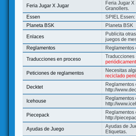
Feria Jugar X
Feria Jugar X Jugar
Granollers.
Essen
SPIEL Essen: 
Planeta BSK
Planeta BSK
Publicita otra
Enlaces
juegos de me
Reglamentos
Reglamentos d
Traducciones
Traducciones en proceso
periódicamen
Necesitas alg
Peticiones de reglamentos
reciclado per
Reglamentos d
Decktet
http://www.de
Reglamentos d
Icehouse
http://www.ic
Reglamentos 
Piecepack
http://piecepa
Ayudas de Jue
Ayudas de Juego
Etiquetas.