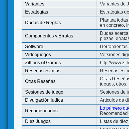
Variantes
Variantes de 
Estrategias
Estrategias d
Plantea todas
Dudas de Reglas
en concreto. 
Dudas acerca 
Componentes y Erratas
piezas, errata
Software
Herramientas 
Videojuegos
Versiones digi
Zillions of Games
http://www.zi
Reseñas escritas
Reseñas escri
Otras Reseñas 
Otras Reseñas
juegos, otros.
Sesiones de juego
Sesiones de 
Divulgación lúdica
Artículos de d
Lo primero qu
Recomendados
Recomendacion
Diez Juegos
Listas de die