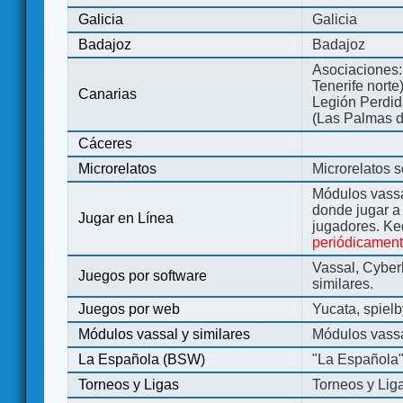
Galicia
Galicia
Badajoz
Badajoz
Asociaciones:
Tenerife norte
Canarias
Legión Perdida
(Las Palmas d
Cáceres
Microrelatos
Microrelatos 
Módulos vassa
donde jugar 
Jugar en Línea
jugadores. Ke
periódicamen
Vassal, Cyber
Juegos por software
similares.
Juegos por web
Yucata, spiel
Módulos vassal y similares
Módulos vassa
La Española (BSW)
"La Española
Torneos y Ligas
Torneos y Lig