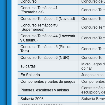
Concurso
Concurso de 
Concurso Temático #1
Concurso Temá
(Escarabajos)
Concurso Temático #2 (Navidad)
Concurso Tem
Concurso Temático #3
Concurso Tem
(Superhéroes)
Concurso Temático #4 (Lovecraft
Concurso Temá
y Cthulhu)
Concurso Temático #5 (Piel de
Concurso Temá
Toro)
Concurso Temático #6 (NSR)
Concurso Tem
Microjuegos d
18 cartas
opinar.
En Solitario
Juegos en soli
Componentes y partes de juegos
Componentes 
Contratación d
Pintores, escultores y artistas
esculpido y d
Subasta 2008
Subasta Bene