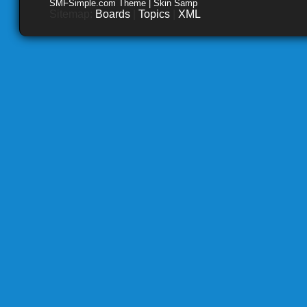
SMFSimple.com Theme | Skin Samp
Sitemap:
Boards
|
Topics
|
XML