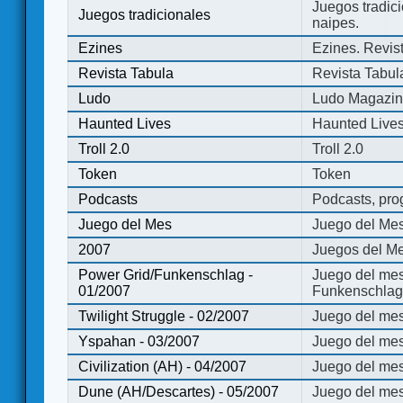
Juegos tradici
Juegos tradicionales
naipes.
Ezines
Ezines. Revist
Revista Tabula
Revista Tabul
Ludo
Ludo Magazi
Haunted Lives
Haunted Live
Troll 2.0
Troll 2.0
Token
Token
Podcasts
Podcasts, pro
Juego del Mes
Juego del Me
2007
Juegos del Me
Power Grid/Funkenschlag -
Juego del mes
01/2007
Funkenschlag 
Twilight Struggle - 02/2007
Juego del mes
Yspahan - 03/2007
Juego del me
Civilization (AH) - 04/2007
Juego del mes 
Dune (AH/Descartes) - 05/2007
Juego del me