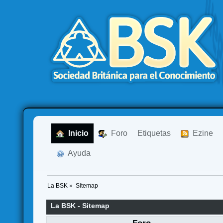
  Inicio
  Foro
Etiquetas
  Ezine
  Ayuda
La BSK
»
Sitemap
La BSK - Sitemap