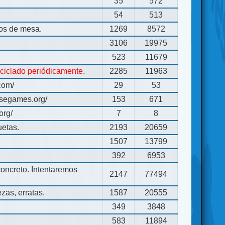
35
572
54
513
gos de mesa.
1269
8572
3106
19975
523
11679
eciclado periódicamente
.
2285
11963
com/
29
53
usegames.org/
153
671
org/
7
8
uetas.
2193
20659
1507
13799
392
6953
concreto. Intentaremos
2147
77494
zas, erratas.
1587
20555
349
3848
583
11894