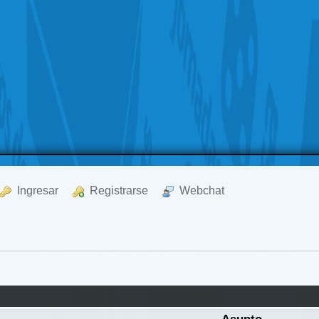
  Ingresar
  Registrarse
  Webchat