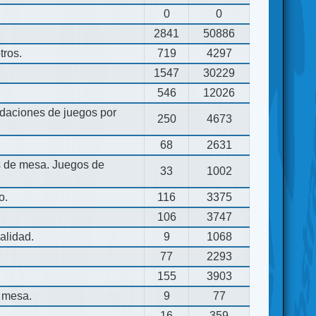
0
0
2841
50886
tros.
719
4297
1547
30229
546
12026
aciones de juegos por
250
4673
68
2631
os de mesa. Juegos de
33
1002
o.
116
3375
106
3747
alidad.
9
1068
77
2293
155
3903
 mesa.
9
77
16
359