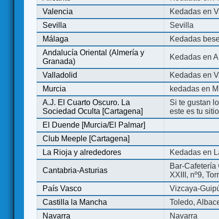
Valencia
Kedadas en V
Sevilla
Sevilla
Málaga
Kedadas bese
Andalucía Oriental (Almería y
Kedadas en An
Granada)
Valladolid
Kedadas en Va
Murcia
kedadas en M
A.J. El Cuarto Oscuro. La
Si te gustan l
Sociedad Oculta [Cartagena]
este es tu sit
El Duende [Murcia/El Palmar]
Club Meeple [Cartagena]
La Rioja y alrededores
Kedadas en L
Bar-Cafetería 
Cantabria-Asturias
XXIII, nº9, To
País Vasco
Vizcaya-Guip
Castilla la Mancha
Toledo, Albac
Navarra
Navarra