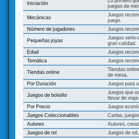
Lo primero que
Iniciación
juegos de mes
Juegos recome
Mecánicas
juego.
Número de jugadores
Juegos recom
Juegos semi-d
Pequeñas joyas
gran calidad.
Edad
Juegos recom
Temática
Juegos recom
Tiendas onli
Tiendas online
de mesa.
Por Duración
Juegos para u
Juegos que o
Juegos de bolsillo
llevar de viaje
Por Precio
Juegos económ
Juegos Coleccionables
Cartas, juego
Autores
Autores, crea
Juegos de rol
Juegos de rol,