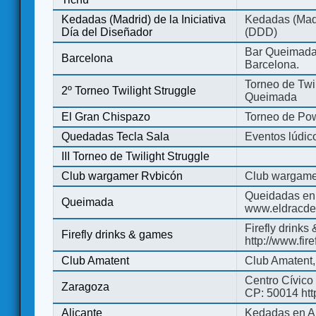
Kedadas (Madrid) de la Iniciativa
Kedadas (Madri
Día del Diseñador
(DDD)
Bar Queimada.
Barcelona
Barcelona.
Torneo de Twil
2º Torneo Twilight Struggle
Queimada
El Gran Chispazo
Torneo de Po
Quedadas Tecla Sala
Eventos lúdico
III Torneo de Twilight Struggle
Club wargamer Rvbicón
Club wargame
Queidadas en
Queimada
www.eldracde
Firefly drinks
Firefly drinks & games
http://www.fir
Club Amatent
Club Amatent,
Centro Cívico 
Zaragoza
CP: 50014 http
Alicante
Kedadas en Al