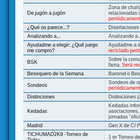
Zona de charl
De jugón a jugón
relacionadas 
periódicamen
¿Qué os parece...?
Disertaciones
Analizando a...
Analizando a..
Ayudadme a elegir: ¿Qué juego
Ayudadme a e
me compro?
reciclado per
Sobre la comu
BSK
fama.
Será re
Besequero de la Semana
Baronet o Be
Sondeos de o
Sondeos
periódicament
Distinciones
Distinciones 
Kedadas infor
Kedadas
asociaciones, 
jornadas "ofic
Madrid
Gen X de C/ P
TICHUMAD2K8 -Torneo de
1 er Torneo de
Tichu