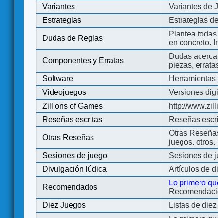
Variantes
Variantes de 
Estrategias
Estrategias d
Plantea todas
Dudas de Reglas
en concreto. 
Dudas acerca 
Componentes y Erratas
piezas, errata
Software
Herramientas 
Videojuegos
Versiones digi
Zillions of Games
http://www.zi
Reseñas escritas
Reseñas escri
Otras Reseñas 
Otras Reseñas
juegos, otros.
Sesiones de juego
Sesiones de 
Divulgación lúdica
Artículos de d
Lo primero qu
Recomendados
Recomendacion
Diez Juegos
Listas de die