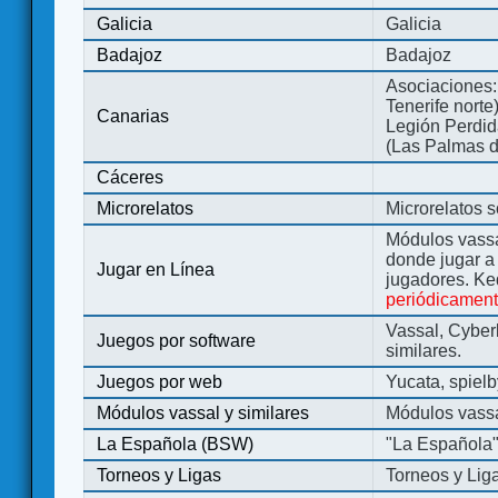
Galicia
Galicia
Badajoz
Badajoz
Asociaciones:
Tenerife norte
Canarias
Legión Perdida
(Las Palmas d
Cáceres
Microrelatos
Microrelatos 
Módulos vassa
donde jugar 
Jugar en Línea
jugadores. Ke
periódicamen
Vassal, Cyber
Juegos por software
similares.
Juegos por web
Yucata, spiel
Módulos vassal y similares
Módulos vassa
La Española (BSW)
"La Española
Torneos y Ligas
Torneos y Lig