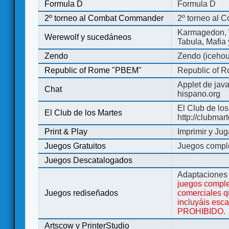
Formula D
Formula D
2º torneo al Combat Commander
2º torneo al
Karmagedon, W
Werewolf y sucedáneos
Tabula, Mafia
Zendo
Zendo (iceho
Republic of Rome "PBEM"
Republic of 
Applet de jav
Chat
hispano.org
El Club de los
El Club de los Martes
http://clubmar
Print & Play
Imprimir y Jug
Juegos Gratuitos
Juegos complet
Juegos Descatalogados
Adaptaciones 
juegos comple
Juegos rediseñados
comerciales q
incluyáis esc
PROHIBIDO.
Artscow y PrinterStudio