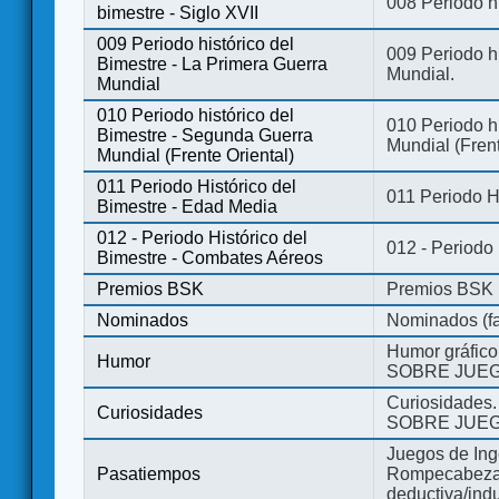
008 Periodo hi
bimestre - Siglo XVII
009 Periodo histórico del
009 Periodo hi
Bimestre - La Primera Guerra
Mundial.
Mundial
010 Periodo histórico del
010 Periodo h
Bimestre - Segunda Guerra
Mundial (Frent
Mundial (Frente Oriental)
011 Periodo Histórico del
011 Periodo H
Bimestre - Edad Media
012 - Periodo Histórico del
012 - Periodo
Bimestre - Combates Aéreos
Premios BSK
Premios BSK
Nominados
Nominados (fa
Humor gráfico
Humor
SOBRE JUEG
Curiosidades.
Curiosidades
SOBRE JUEG
Juegos de Ing
Pasatiempos
Rompecabezas
deductiva/indu