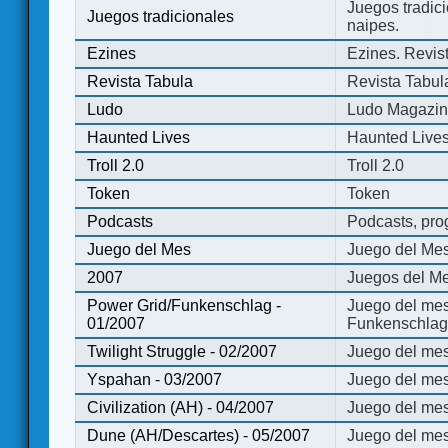
Juegos tradici
Juegos tradicionales
naipes.
Ezines
Ezines. Revist
Revista Tabula
Revista Tabul
Ludo
Ludo Magazi
Haunted Lives
Haunted Live
Troll 2.0
Troll 2.0
Token
Token
Podcasts
Podcasts, pro
Juego del Mes
Juego del Me
2007
Juegos del Me
Power Grid/Funkenschlag -
Juego del mes
01/2007
Funkenschlag 
Twilight Struggle - 02/2007
Juego del mes
Yspahan - 03/2007
Juego del me
Civilization (AH) - 04/2007
Juego del mes 
Dune (AH/Descartes) - 05/2007
Juego del me