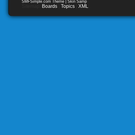
SMFSimple.com Theme | Skin Samp
Sitemap:
Boards
|
Topics
|
XML