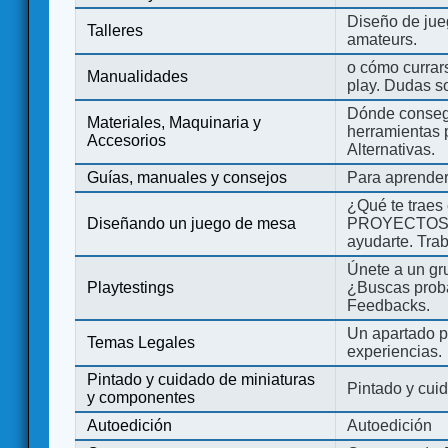
Diseño de jue
Talleres
amateurs.
o cómo currars
Manualidades
play. Dudas so
Dónde consegu
Materiales, Maquinaria y
herramientas 
Accesorios
Alternativas.
Guías, manuales y consejos
Para aprender
¿Qué te traes
Diseñando un juego de mesa
PROYECTOS co
ayudarte. Tra
Únete a un gru
Playtestings
¿Buscas probad
Feedbacks.
Un apartado pa
Temas Legales
experiencias.
Pintado y cuidado de miniaturas
Pintado y cui
y componentes
Autoedición
Autoedición