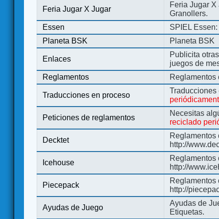
Feria Jugar X
Feria Jugar X Jugar
Granollers.
Essen
SPIEL Essen: 
Planeta BSK
Planeta BSK
Publicita otra
Enlaces
juegos de me
Reglamentos
Reglamentos d
Traducciones
Traducciones en proceso
periódicamen
Necesitas alg
Peticiones de reglamentos
reciclado per
Reglamentos d
Decktet
http://www.de
Reglamentos d
Icehouse
http://www.ic
Reglamentos 
Piecepack
http://piecepa
Ayudas de Jue
Ayudas de Juego
Etiquetas.