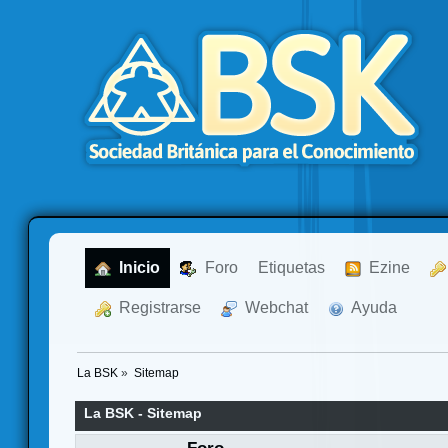
  Inicio
  Foro
Etiquetas
  Ezine
  Registrarse
  Webchat
  Ayuda
La BSK
»
Sitemap
La BSK - Sitemap