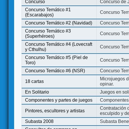
Concurso
Concurso de 
Concurso Temático #1
Concurso Temá
(Escarabajos)
Concurso Temático #2 (Navidad)
Concurso Tem
Concurso Temático #3
Concurso Tem
(Superhéroes)
Concurso Temático #4 (Lovecraft
Concurso Temá
y Cthulhu)
Concurso Temático #5 (Piel de
Concurso Temá
Toro)
Concurso Temático #6 (NSR)
Concurso Tem
Microjuegos d
18 cartas
opinar.
En Solitario
Juegos en soli
Componentes y partes de juegos
Componentes 
Contratación d
Pintores, escultores y artistas
esculpido y d
Subasta 2008
Subasta Bene