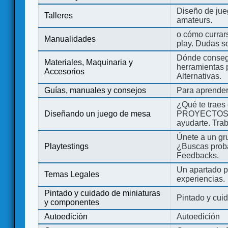
Diseño de jue
Talleres
amateurs.
o cómo currars
Manualidades
play. Dudas so
Dónde consegu
Materiales, Maquinaria y
herramientas 
Accesorios
Alternativas.
Guías, manuales y consejos
Para aprender
¿Qué te traes
Diseñando un juego de mesa
PROYECTOS co
ayudarte. Tra
Únete a un gru
Playtestings
¿Buscas probad
Feedbacks.
Un apartado pa
Temas Legales
experiencias.
Pintado y cuidado de miniaturas
Pintado y cui
y componentes
Autoedición
Autoedición