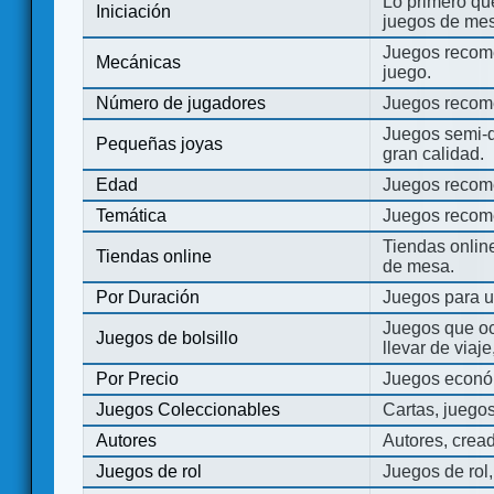
Lo primero que
Iniciación
juegos de mes
Juegos recome
Mecánicas
juego.
Número de jugadores
Juegos recom
Juegos semi-d
Pequeñas joyas
gran calidad.
Edad
Juegos recom
Temática
Juegos recom
Tiendas onli
Tiendas online
de mesa.
Por Duración
Juegos para u
Juegos que o
Juegos de bolsillo
llevar de viaje
Por Precio
Juegos económ
Juegos Coleccionables
Cartas, juego
Autores
Autores, crea
Juegos de rol
Juegos de rol,