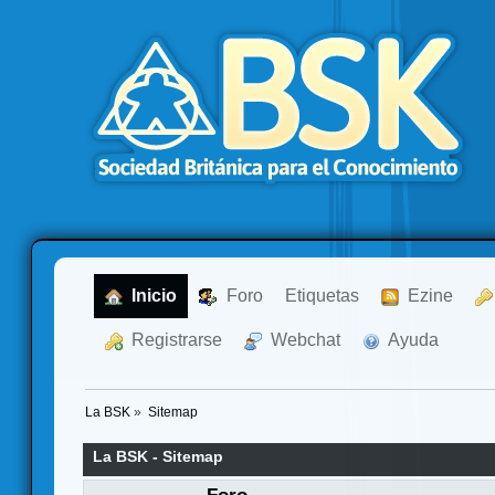
  Inicio
  Foro
Etiquetas
  Ezine
  Registrarse
  Webchat
  Ayuda
La BSK
»
Sitemap
La BSK - Sitemap