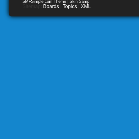
SMFSimple.com Theme | Skin Samp
Sitemap:
Boards
|
Topics
|
XML