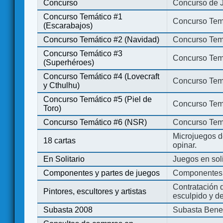
Concurso
Concurso de 
Concurso Temático #1
Concurso Temá
(Escarabajos)
Concurso Temático #2 (Navidad)
Concurso Tem
Concurso Temático #3
Concurso Tem
(Superhéroes)
Concurso Temático #4 (Lovecraft
Concurso Temá
y Cthulhu)
Concurso Temático #5 (Piel de
Concurso Temá
Toro)
Concurso Temático #6 (NSR)
Concurso Tem
Microjuegos d
18 cartas
opinar.
En Solitario
Juegos en soli
Componentes y partes de juegos
Componentes 
Contratación d
Pintores, escultores y artistas
esculpido y d
Subasta 2008
Subasta Bene