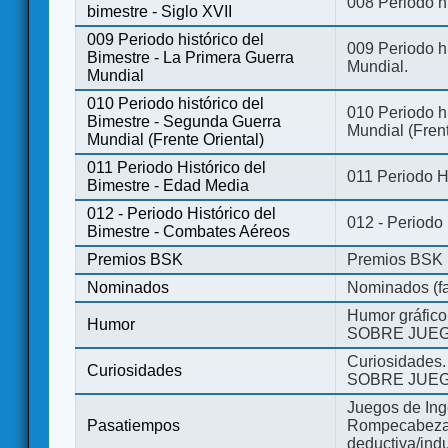
008 Periodo hi
bimestre - Siglo XVII
009 Periodo histórico del
009 Periodo hi
Bimestre - La Primera Guerra
Mundial.
Mundial
010 Periodo histórico del
010 Periodo h
Bimestre - Segunda Guerra
Mundial (Frent
Mundial (Frente Oriental)
011 Periodo Histórico del
011 Periodo H
Bimestre - Edad Media
012 - Periodo Histórico del
012 - Periodo
Bimestre - Combates Aéreos
Premios BSK
Premios BSK
Nominados
Nominados (fa
Humor gráfico
Humor
SOBRE JUEG
Curiosidades.
Curiosidades
SOBRE JUEG
Juegos de Ing
Pasatiempos
Rompecabezas
deductiva/indu