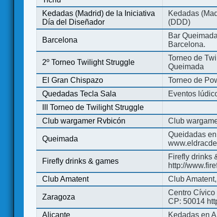
Kedadas (Madrid) de la Iniciativa
Kedadas (Madri
Día del Diseñador
(DDD)
Bar Queimada.
Barcelona
Barcelona.
Torneo de Twil
2º Torneo Twilight Struggle
Queimada
El Gran Chispazo
Torneo de Po
Quedadas Tecla Sala
Eventos lúdico
III Torneo de Twilight Struggle
Club wargamer Rvbicón
Club wargame
Queidadas en
Queimada
www.eldracde
Firefly drinks
Firefly drinks & games
http://www.fir
Club Amatent
Club Amatent,
Centro Cívico 
Zaragoza
CP: 50014 http
Alicante
Kedadas en Al