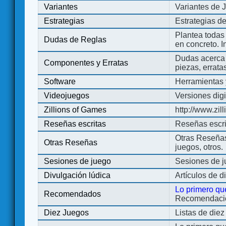
Variantes
Variantes de 
Estrategias
Estrategias d
Plantea todas
Dudas de Reglas
en concreto. 
Dudas acerca 
Componentes y Erratas
piezas, errata
Software
Herramientas 
Videojuegos
Versiones digi
Zillions of Games
http://www.zi
Reseñas escritas
Reseñas escri
Otras Reseñas 
Otras Reseñas
juegos, otros.
Sesiones de juego
Sesiones de 
Divulgación lúdica
Artículos de d
Lo primero qu
Recomendados
Recomendacion
Diez Juegos
Listas de die