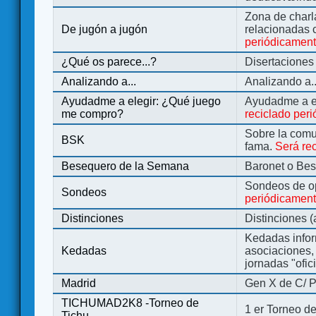
Zona de charl
De jugón a jugón
relacionadas 
periódicamen
¿Qué os parece...?
Disertaciones
Analizando a...
Analizando a..
Ayudadme a elegir: ¿Qué juego
Ayudadme a e
me compro?
reciclado per
Sobre la comu
BSK
fama.
Será re
Besequero de la Semana
Baronet o Be
Sondeos de o
Sondeos
periódicament
Distinciones
Distinciones 
Kedadas infor
Kedadas
asociaciones, 
jornadas "ofic
Madrid
Gen X de C/ P
TICHUMAD2K8 -Torneo de
1 er Torneo de
Tichu