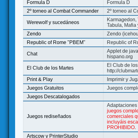
Formula D
Formula D
2º torneo al Combat Commander
2º torneo al
Karmagedon, W
Werewolf y sucedáneos
Tabula, Mafia
Zendo
Zendo (iceho
Republic of Rome "PBEM"
Republic of 
Applet de jav
Chat
hispano.org
El Club de los
El Club de los Martes
http://clubmar
Print & Play
Imprimir y Jug
Juegos Gratuitos
Juegos complet
Juegos Descatalogados
Adaptaciones 
juegos comple
Juegos rediseñados
comerciales q
incluyáis esc
PROHIBIDO.
Artscow y PrinterStudio