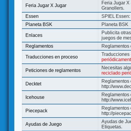
Feria Jugar X
Feria Jugar X Jugar
Granollers.
Essen
SPIEL Essen: 
Planeta BSK
Planeta BSK
Publicita otra
Enlaces
juegos de me
Reglamentos
Reglamentos d
Traducciones
Traducciones en proceso
periódicamen
Necesitas alg
Peticiones de reglamentos
reciclado per
Reglamentos d
Decktet
http://www.de
Reglamentos d
Icehouse
http://www.ic
Reglamentos 
Piecepack
http://piecepa
Ayudas de Jue
Ayudas de Juego
Etiquetas.