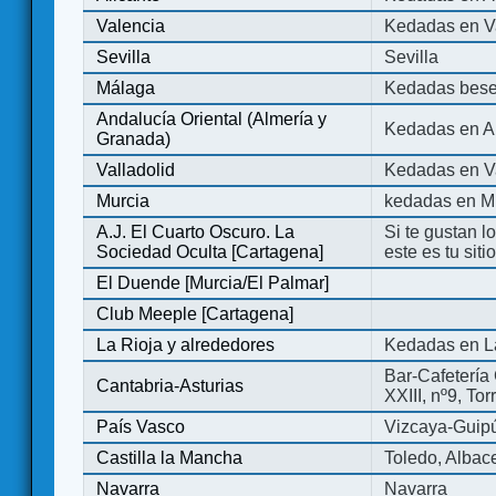
Valencia
Kedadas en V
Sevilla
Sevilla
Málaga
Kedadas bese
Andalucía Oriental (Almería y
Kedadas en An
Granada)
Valladolid
Kedadas en Va
Murcia
kedadas en M
A.J. El Cuarto Oscuro. La
Si te gustan l
Sociedad Oculta [Cartagena]
este es tu sit
El Duende [Murcia/El Palmar]
Club Meeple [Cartagena]
La Rioja y alrededores
Kedadas en L
Bar-Cafetería 
Cantabria-Asturias
XXIII, nº9, To
País Vasco
Vizcaya-Guip
Castilla la Mancha
Toledo, Albac
Navarra
Navarra