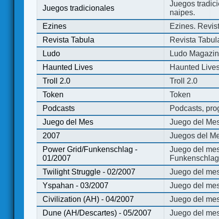
Juegos tradici
Juegos tradicionales
naipes.
Ezines
Ezines. Revist
Revista Tabula
Revista Tabul
Ludo
Ludo Magazi
Haunted Lives
Haunted Live
Troll 2.0
Troll 2.0
Token
Token
Podcasts
Podcasts, pro
Juego del Mes
Juego del Me
2007
Juegos del Me
Power Grid/Funkenschlag -
Juego del mes
01/2007
Funkenschlag 
Twilight Struggle - 02/2007
Juego del mes
Yspahan - 03/2007
Juego del me
Civilization (AH) - 04/2007
Juego del mes 
Dune (AH/Descartes) - 05/2007
Juego del me