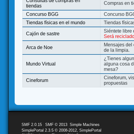
Consultas de compras en
Compras en ti
tiendas
Concurso BGG
Concurso BG
Tiendas físicas en el mundo
Tiendas físic
Siéntete libre
Cajón de sastre
Será reciclad
Mensajes del 
Arca de Noe
de la limpia.
¿Tienes algu
Mundo Virtual
alguna cosa d
mesa?
Cineforum, vis
Cineforum
propuestas
SMF 2.0.15
|
SMF © 2013
,
Simple Machines
SimplePortal 2.3.5 © 2008-2012, SimplePortal