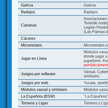
Galicia
Galicia
Badajoz
Badajoz
Asociaciones:
Tenerife norte
Canarias
Legión Perdida
(Las Palmas d
Cáceres
Microrelatos
Microrelatos 
Módulos vassa
donde jugar 
Jugar en Línea
jugadores. Ke
periódicamen
Vassal, Cyber
Juegos por software
similares.
Juegos por web
Yucata, spiel
Módulos vassal y similares
Módulos vassa
La Española (BSW)
"La Española
Torneos y Ligas
Torneos y Lig