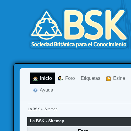
  Inicio
  Foro
Etiquetas
  Ezine
  Ayuda
La BSK
»
Sitemap
La BSK - Sitemap