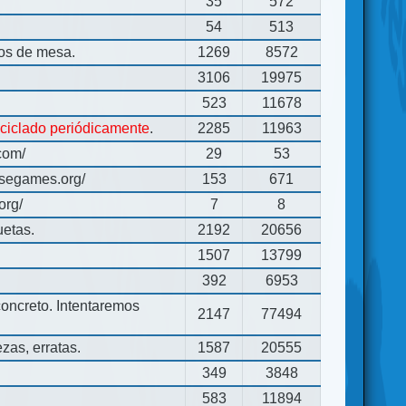
35
572
54
513
gos de mesa.
1269
8572
3106
19975
523
11678
eciclado periódicamente
.
2285
11963
com/
29
53
usegames.org/
153
671
org/
7
8
uetas.
2192
20656
1507
13799
392
6953
concreto. Intentaremos
2147
77494
zas, erratas.
1587
20555
349
3848
583
11894