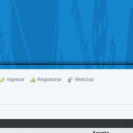
  Ingresar
  Registrarse
  Webchat