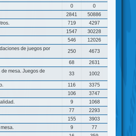
0
0
2841
50886
tros.
719
4297
1547
30228
546
12026
aciones de juegos por
250
4673
68
2631
os de mesa. Juegos de
33
1002
o.
116
3375
106
3747
alidad.
9
1068
77
2293
155
3903
 mesa.
9
77
16
359