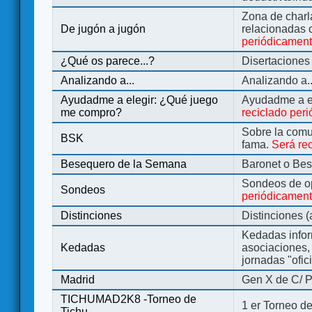
Zona de charl
De jugón a jugón
relacionadas 
periódicamen
¿Qué os parece...?
Disertaciones
Analizando a...
Analizando a..
Ayudadme a elegir: ¿Qué juego
Ayudadme a e
me compro?
reciclado per
Sobre la comu
BSK
fama.
Será re
Besequero de la Semana
Baronet o Be
Sondeos de o
Sondeos
periódicament
Distinciones
Distinciones 
Kedadas infor
Kedadas
asociaciones, 
jornadas "ofic
Madrid
Gen X de C/ P
TICHUMAD2K8 -Torneo de
1 er Torneo de
Tichu