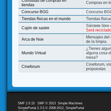
Consultas de compras en
Compras en ti
tiendas
Concurso BGG
Concurso BG
Tiendas físicas en el mundo
Tiendas físic
Siéntete libre
Cajón de sastre
Será reciclad
Mensajes del 
Arca de Noe
de la limpia.
¿Tienes algu
Mundo Virtual
alguna cosa d
mesa?
Cineforum, vis
Cineforum
propuestas
SMF 2.0.15
|
SMF © 2013
,
Simple Machines
SimplePortal 2.3.5 © 2008-2012, SimplePortal