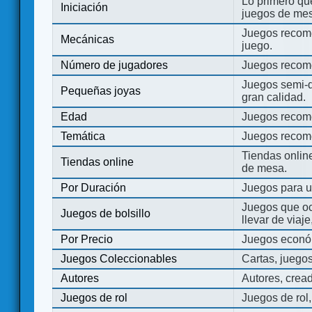
Lo primero que
Iniciación
juegos de mes
Juegos recome
Mecánicas
juego.
Número de jugadores
Juegos recom
Juegos semi-d
Pequeñas joyas
gran calidad.
Edad
Juegos recom
Temática
Juegos recom
Tiendas onli
Tiendas online
de mesa.
Por Duración
Juegos para u
Juegos que o
Juegos de bolsillo
llevar de viaje
Por Precio
Juegos económ
Juegos Coleccionables
Cartas, juego
Autores
Autores, crea
Juegos de rol
Juegos de rol,