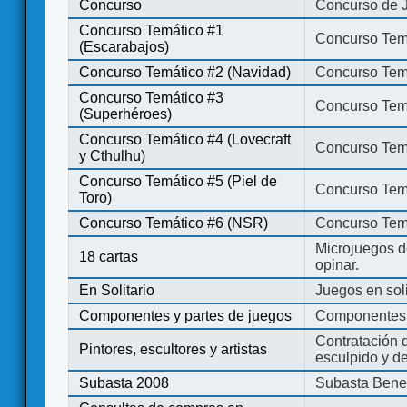
Concurso
Concurso de 
Concurso Temático #1
Concurso Temá
(Escarabajos)
Concurso Temático #2 (Navidad)
Concurso Tem
Concurso Temático #3
Concurso Tem
(Superhéroes)
Concurso Temático #4 (Lovecraft
Concurso Temá
y Cthulhu)
Concurso Temático #5 (Piel de
Concurso Temá
Toro)
Concurso Temático #6 (NSR)
Concurso Tem
Microjuegos d
18 cartas
opinar.
En Solitario
Juegos en soli
Componentes y partes de juegos
Componentes 
Contratación d
Pintores, escultores y artistas
esculpido y d
Subasta 2008
Subasta Bene