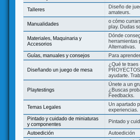
Diseño de jue
Talleres
amateurs.
o cómo currars
Manualidades
play. Dudas so
Dónde consegu
Materiales, Maquinaria y
herramientas 
Accesorios
Alternativas.
Guías, manuales y consejos
Para aprender
¿Qué te traes
Diseñando un juego de mesa
PROYECTOS co
ayudarte. Tra
Únete a un gru
Playtestings
¿Buscas probad
Feedbacks.
Un apartado pa
Temas Legales
experiencias.
Pintado y cuidado de miniaturas
Pintado y cui
y componentes
Autoedición
Autoedición