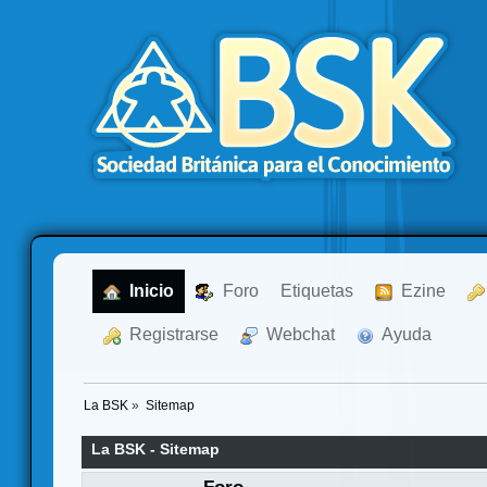
  Inicio
  Foro
Etiquetas
  Ezine
  Registrarse
  Webchat
  Ayuda
La BSK
»
Sitemap
La BSK - Sitemap