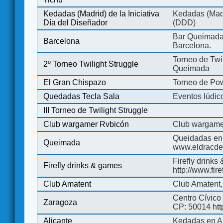
Kedadas (Madrid) de la Iniciativa
Kedadas (Madri
Día del Diseñador
(DDD)
Bar Queimada.
Barcelona
Barcelona.
Torneo de Twil
2º Torneo Twilight Struggle
Queimada
El Gran Chispazo
Torneo de Po
Quedadas Tecla Sala
Eventos lúdico
III Torneo de Twilight Struggle
Club wargamer Rvbicón
Club wargame
Queidadas en
Queimada
www.eldracde
Firefly drinks
Firefly drinks & games
http://www.fir
Club Amatent
Club Amatent,
Centro Cívico 
Zaragoza
CP: 50014 http
Alicante
Kedadas en Al