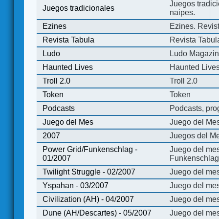
Juegos tradici
Juegos tradicionales
naipes.
Ezines
Ezines. Revist
Revista Tabula
Revista Tabul
Ludo
Ludo Magazi
Haunted Lives
Haunted Live
Troll 2.0
Troll 2.0
Token
Token
Podcasts
Podcasts, pro
Juego del Mes
Juego del Me
2007
Juegos del Me
Power Grid/Funkenschlag -
Juego del mes
01/2007
Funkenschlag 
Twilight Struggle - 02/2007
Juego del mes
Yspahan - 03/2007
Juego del me
Civilization (AH) - 04/2007
Juego del mes 
Dune (AH/Descartes) - 05/2007
Juego del me