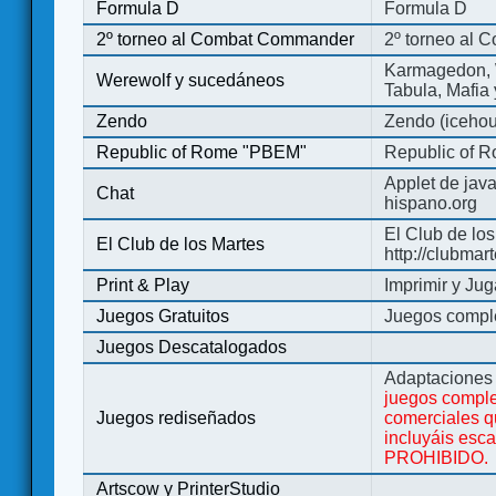
Formula D
Formula D
2º torneo al Combat Commander
2º torneo al
Karmagedon, W
Werewolf y sucedáneos
Tabula, Mafia
Zendo
Zendo (iceho
Republic of Rome "PBEM"
Republic of 
Applet de jav
Chat
hispano.org
El Club de los
El Club de los Martes
http://clubmar
Print & Play
Imprimir y Jug
Juegos Gratuitos
Juegos complet
Juegos Descatalogados
Adaptaciones 
juegos comple
Juegos rediseñados
comerciales q
incluyáis esc
PROHIBIDO.
Artscow y PrinterStudio