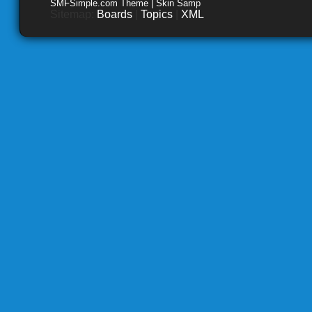
SMFSimple.com Theme | Skin Samp
Sitemap:
Boards
|
Topics
|
XML