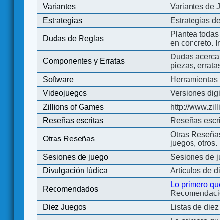
Variantes
Variantes de 
Estrategias
Estrategias d
Plantea todas
Dudas de Reglas
en concreto. 
Dudas acerca 
Componentes y Erratas
piezas, errata
Software
Herramientas 
Videojuegos
Versiones digi
Zillions of Games
http://www.zi
Reseñas escritas
Reseñas escri
Otras Reseñas 
Otras Reseñas
juegos, otros.
Sesiones de juego
Sesiones de 
Divulgación lúdica
Artículos de d
Lo primero qu
Recomendados
Recomendacion
Diez Juegos
Listas de die