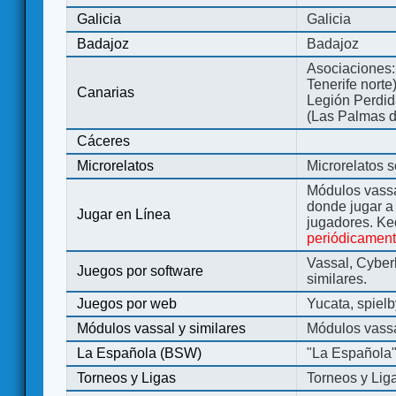
Galicia
Galicia
Badajoz
Badajoz
Asociaciones:
Tenerife norte
Canarias
Legión Perdida
(Las Palmas d
Cáceres
Microrelatos
Microrelatos 
Módulos vassa
donde jugar 
Jugar en Línea
jugadores. Ke
periódicamen
Vassal, Cyber
Juegos por software
similares.
Juegos por web
Yucata, spiel
Módulos vassal y similares
Módulos vassa
La Española (BSW)
"La Española
Torneos y Ligas
Torneos y Lig