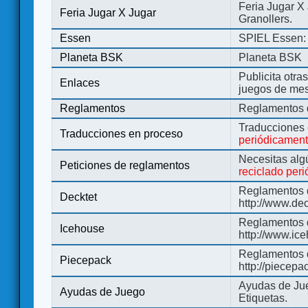
Feria Jugar X
Feria Jugar X Jugar
Granollers.
Essen
SPIEL Essen: 
Planeta BSK
Planeta BSK
Publicita otra
Enlaces
juegos de me
Reglamentos
Reglamentos d
Traducciones
Traducciones en proceso
periódicamen
Necesitas alg
Peticiones de reglamentos
reciclado per
Reglamentos d
Decktet
http://www.de
Reglamentos d
Icehouse
http://www.ic
Reglamentos 
Piecepack
http://piecepa
Ayudas de Jue
Ayudas de Juego
Etiquetas.