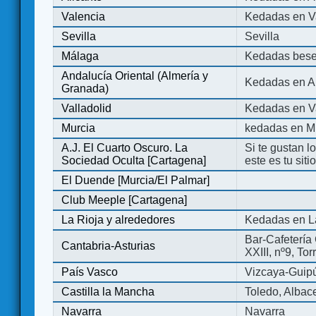
Valencia
Kedadas en V
Sevilla
Sevilla
Málaga
Kedadas bese
Andalucía Oriental (Almería y
Kedadas en An
Granada)
Valladolid
Kedadas en Va
Murcia
kedadas en M
A.J. El Cuarto Oscuro. La
Si te gustan l
Sociedad Oculta [Cartagena]
este es tu sit
El Duende [Murcia/El Palmar]
Club Meeple [Cartagena]
La Rioja y alrededores
Kedadas en L
Bar-Cafetería 
Cantabria-Asturias
XXIII, nº9, To
País Vasco
Vizcaya-Guip
Castilla la Mancha
Toledo, Albac
Navarra
Navarra