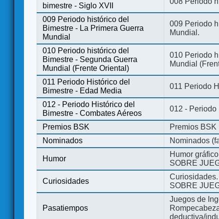
008 Periodo hi
bimestre - Siglo XVII
009 Periodo histórico del
009 Periodo hi
Bimestre - La Primera Guerra
Mundial.
Mundial
010 Periodo histórico del
010 Periodo h
Bimestre - Segunda Guerra
Mundial (Frent
Mundial (Frente Oriental)
011 Periodo Histórico del
011 Periodo H
Bimestre - Edad Media
012 - Periodo Histórico del
012 - Periodo
Bimestre - Combates Aéreos
Premios BSK
Premios BSK
Nominados
Nominados (fa
Humor gráfico
Humor
SOBRE JUEG
Curiosidades.
Curiosidades
SOBRE JUEG
Juegos de Ing
Pasatiempos
Rompecabezas
deductiva/indu