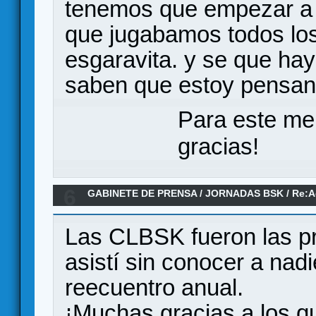
tenemos que empezar a 
que jugabamos todos los
esgaravita. y se que ha
saben que estoy pensand
Para este me
gracias!
6
GABINETE DE PRENSA
/
JORNADAS BSK
/
Re:A
Las CLBSK fueron las pr
asistí sin conocer a nad
reecuentro anual.
¡Muchas gracias a los qu