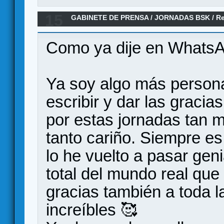
15
GABINETE DE PRENSA
/
JORNADAS BSK
/
R
Como ya dije en WhatsA
Ya soy algo más person
escribir y dar las gracia
por estas jornadas tan 
tanto cariño. Siempre e
lo he vuelto a pasar gen
total del mundo real que
gracias también a toda l
increíbles 🥰