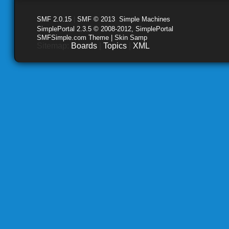
SMF 2.0.15
|
SMF © 2013
,
Simple Machines
SimplePortal 2.3.5 © 2008-2012, SimplePortal
SMFSimple.com Theme | Skin Samp
Sitemap:
Boards
|
Topics
|
XML