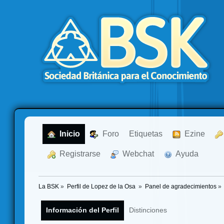
  Inicio
  Foro
Etiquetas
  Ezine
  Registrarse
  Webchat
  Ayuda
La BSK
»
Perfil de Lopez de la Osa 
»
Panel de agradecimientos
»
Información del Perfil
Distinciones