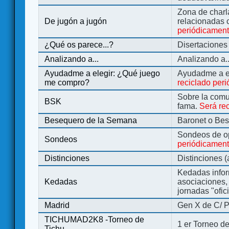
Zona de charl
De jugón a jugón
relacionadas 
periódicamen
¿Qué os parece...?
Disertaciones
Analizando a...
Analizando a..
Ayudadme a elegir: ¿Qué juego
Ayudadme a e
me compro?
reciclado per
Sobre la comu
BSK
fama.
Será re
Besequero de la Semana
Baronet o Be
Sondeos de o
Sondeos
periódicament
Distinciones
Distinciones 
Kedadas infor
Kedadas
asociaciones, 
jornadas "ofic
Madrid
Gen X de C/ P
TICHUMAD2K8 -Torneo de
1 er Torneo de
Tichu