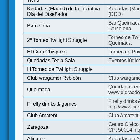
Kedadas (Madrid) de la Iniciativa
Kedadas (Madri
Día del Diseñador
(DDD)
Bar Queimada.
Barcelona
Barcelona.
Torneo de Twil
2º Torneo Twilight Struggle
Queimada
El Gran Chispazo
Torneo de Po
Quedadas Tecla Sala
Eventos lúdico
III Torneo de Twilight Struggle
Club wargamer Rvbicón
Club wargame
Queidadas en
Queimada
www.eldracde
Firefly drinks
Firefly drinks & games
http://www.fir
Club Amatent
Club Amatent,
Centro Cívico 
Zaragoza
CP: 50014 http
Alicante
Kedadas en Al