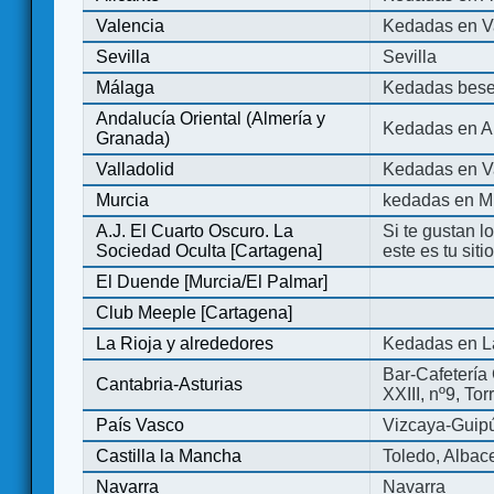
Valencia
Kedadas en V
Sevilla
Sevilla
Málaga
Kedadas bese
Andalucía Oriental (Almería y
Kedadas en An
Granada)
Valladolid
Kedadas en Va
Murcia
kedadas en M
A.J. El Cuarto Oscuro. La
Si te gustan l
Sociedad Oculta [Cartagena]
este es tu sit
El Duende [Murcia/El Palmar]
Club Meeple [Cartagena]
La Rioja y alrededores
Kedadas en L
Bar-Cafetería 
Cantabria-Asturias
XXIII, nº9, To
País Vasco
Vizcaya-Guip
Castilla la Mancha
Toledo, Albac
Navarra
Navarra