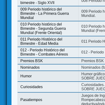
008 Periodo hi
bimestre - Siglo XVII
009 Periodo histórico del
009 Periodo hi
Bimestre - La Primera Guerra
Mundial.
Mundial
010 Periodo histórico del
010 Periodo h
Bimestre - Segunda Guerra
Mundial (Frent
Mundial (Frente Oriental)
011 Periodo Histórico del
011 Periodo H
Bimestre - Edad Media
012 - Periodo Histórico del
012 - Periodo
Bimestre - Combates Aéreos
Premios BSK
Premios BSK
Nominados
Nominados (fa
Humor gráfico
Humor
SOBRE JUEG
Curiosidades.
Curiosidades
SOBRE JUEG
Juegos de Ing
Pasatiempos
Rompecabezas
deductiva/indu