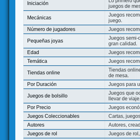
Lo primero que
Iniciación
juegos de mes
Juegos recome
Mecánicas
juego.
Número de jugadores
Juegos recom
Juegos semi-d
Pequeñas joyas
gran calidad.
Edad
Juegos recom
Temática
Juegos recom
Tiendas onli
Tiendas online
de mesa.
Por Duración
Juegos para u
Juegos que o
Juegos de bolsillo
llevar de viaje
Por Precio
Juegos económ
Juegos Coleccionables
Cartas, juego
Autores
Autores, crea
Juegos de rol
Juegos de rol,