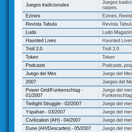
Juegos tradici
Juegos tradicionales
naipes.
Ezines
Ezines. Revist
Revista Tabula
Revista Tabul
Ludo
Ludo Magazi
Haunted Lives
Haunted Live
Troll 2.0
Troll 2.0
Token
Token
Podcasts
Podcasts, pro
Juego del Mes
Juego del Me
2007
Juegos del Me
Power Grid/Funkenschlag -
Juego del mes
01/2007
Funkenschlag 
Twilight Struggle - 02/2007
Juego del mes
Yspahan - 03/2007
Juego del me
Civilization (AH) - 04/2007
Juego del mes 
Dune (AH/Descartes) - 05/2007
Juego del me