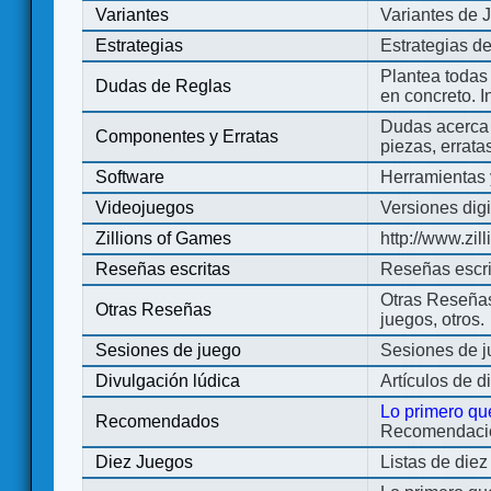
Variantes
Variantes de 
Estrategias
Estrategias d
Plantea todas
Dudas de Reglas
en concreto. 
Dudas acerca 
Componentes y Erratas
piezas, errata
Software
Herramientas 
Videojuegos
Versiones digi
Zillions of Games
http://www.zi
Reseñas escritas
Reseñas escri
Otras Reseñas 
Otras Reseñas
juegos, otros.
Sesiones de juego
Sesiones de 
Divulgación lúdica
Artículos de d
Lo primero qu
Recomendados
Recomendacion
Diez Juegos
Listas de die