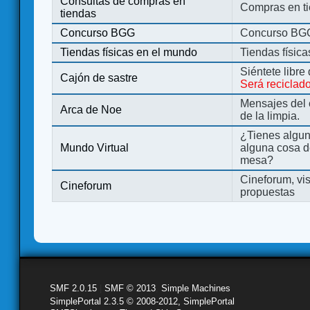
Consultas de compras en
Compras en ti
tiendas
Concurso BGG
Concurso BG
Tiendas físicas en el mundo
Tiendas físic
Siéntete libre
Cajón de sastre
Será reciclad
Mensajes del 
Arca de Noe
de la limpia.
¿Tienes algu
Mundo Virtual
alguna cosa d
mesa?
Cineforum, vis
Cineforum
propuestas
SMF 2.0.15
|
SMF © 2013
,
Simple Machines
SimplePortal 2.3.5 © 2008-2012, SimplePortal