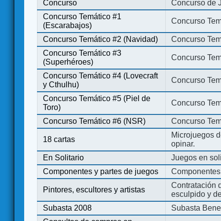
Concurso
Concurso de 
Concurso Temático #1
Concurso Temá
(Escarabajos)
Concurso Temático #2 (Navidad)
Concurso Tem
Concurso Temático #3
Concurso Tem
(Superhéroes)
Concurso Temático #4 (Lovecraft
Concurso Temá
y Cthulhu)
Concurso Temático #5 (Piel de
Concurso Temá
Toro)
Concurso Temático #6 (NSR)
Concurso Tem
Microjuegos d
18 cartas
opinar.
En Solitario
Juegos en soli
Componentes y partes de juegos
Componentes 
Contratación d
Pintores, escultores y artistas
esculpido y d
Subasta 2008
Subasta Bene