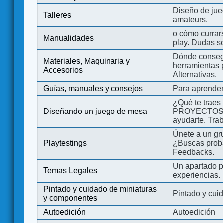
Diseño de jue
Talleres
amateurs.
o cómo currars
Manualidades
play. Dudas so
Dónde consegu
Materiales, Maquinaria y
herramientas 
Accesorios
Alternativas.
Guías, manuales y consejos
Para aprender
¿Qué te traes
Diseñando un juego de mesa
PROYECTOS co
ayudarte. Tra
Únete a un gru
Playtestings
¿Buscas probad
Feedbacks.
Un apartado pa
Temas Legales
experiencias.
Pintado y cuidado de miniaturas
Pintado y cui
y componentes
Autoedición
Autoedición