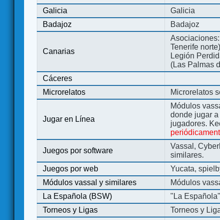
Galicia
Galicia
Badajoz
Badajoz
Asociaciones:
Tenerife norte
Canarias
Legión Perdida
(Las Palmas d
Cáceres
Microrelatos
Microrelatos 
Módulos vassa
donde jugar 
Jugar en Línea
jugadores. Ke
periódicamen
Vassal, Cyber
Juegos por software
similares.
Juegos por web
Yucata, spiel
Módulos vassal y similares
Módulos vassa
La Española (BSW)
"La Española
Torneos y Ligas
Torneos y Lig