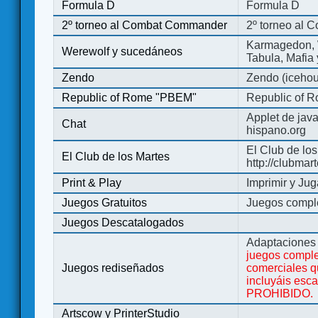
Formula D
Formula D
2º torneo al Combat Commander
2º torneo al
Karmagedon, W
Werewolf y sucedáneos
Tabula, Mafia
Zendo
Zendo (iceho
Republic of Rome "PBEM"
Republic of 
Applet de jav
Chat
hispano.org
El Club de los
El Club de los Martes
http://clubmar
Print & Play
Imprimir y Jug
Juegos Gratuitos
Juegos complet
Juegos Descatalogados
Adaptaciones 
juegos comple
Juegos rediseñados
comerciales q
incluyáis esc
PROHIBIDO.
Artscow y PrinterStudio