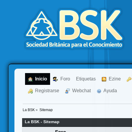
  Inicio
  Foro
Etiquetas
  Ezine
  Registrarse
  Webchat
  Ayuda
La BSK
»
Sitemap
La BSK - Sitemap