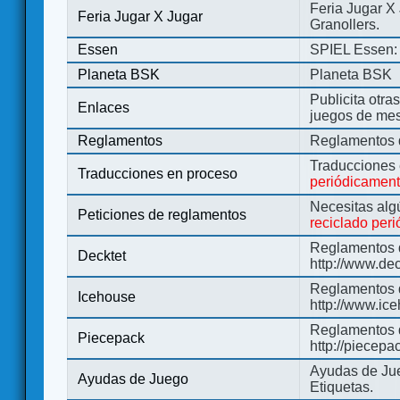
Feria Jugar X
Feria Jugar X Jugar
Granollers.
Essen
SPIEL Essen: 
Planeta BSK
Planeta BSK
Publicita otra
Enlaces
juegos de me
Reglamentos
Reglamentos d
Traducciones
Traducciones en proceso
periódicamen
Necesitas alg
Peticiones de reglamentos
reciclado per
Reglamentos d
Decktet
http://www.de
Reglamentos d
Icehouse
http://www.ic
Reglamentos 
Piecepack
http://piecepa
Ayudas de Jue
Ayudas de Juego
Etiquetas.