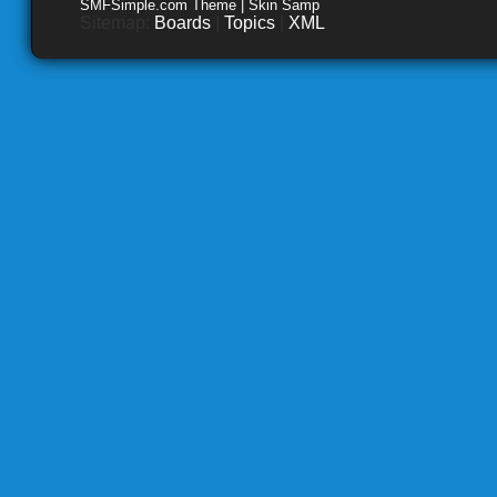
SMFSimple.com Theme | Skin Samp
Sitemap:
Boards
|
Topics
|
XML