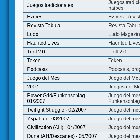
Juegos tradici
Juegos tradicionales
naipes.
Ezines
Ezines. Revist
Revista Tabula
Revista Tabul
Ludo
Ludo Magazi
Haunted Lives
Haunted Live
Troll 2.0
Troll 2.0
Token
Token
Podcasts
Podcasts, pro
Juego del Mes
Juego del Me
2007
Juegos del Me
Power Grid/Funkenschlag -
Juego del mes
01/2007
Funkenschlag 
Twilight Struggle - 02/2007
Juego del mes
Yspahan - 03/2007
Juego del me
Civilization (AH) - 04/2007
Juego del mes 
Dune (AH/Descartes) - 05/2007
Juego del me