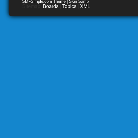
SMFSimple.com Theme | Skin Samp
Sitemap:
Boards
|
Topics
|
XML