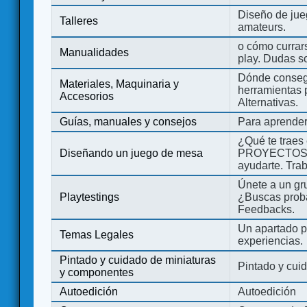
Diseño de jue
Talleres
amateurs.
o cómo currars
Manualidades
play. Dudas so
Dónde consegu
Materiales, Maquinaria y
herramientas 
Accesorios
Alternativas.
Guías, manuales y consejos
Para aprender
¿Qué te traes
Diseñando un juego de mesa
PROYECTOS co
ayudarte. Tra
Únete a un gru
Playtestings
¿Buscas probad
Feedbacks.
Un apartado pa
Temas Legales
experiencias.
Pintado y cuidado de miniaturas
Pintado y cui
y componentes
Autoedición
Autoedición