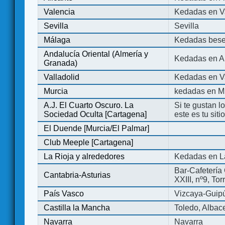
Valencia
Kedadas en V
Sevilla
Sevilla
Málaga
Kedadas bese
Andalucía Oriental (Almería y
Kedadas en An
Granada)
Valladolid
Kedadas en Va
Murcia
kedadas en M
A.J. El Cuarto Oscuro. La
Si te gustan l
Sociedad Oculta [Cartagena]
este es tu sit
El Duende [Murcia/El Palmar]
Club Meeple [Cartagena]
La Rioja y alrededores
Kedadas en L
Bar-Cafetería 
Cantabria-Asturias
XXIII, nº9, To
País Vasco
Vizcaya-Guip
Castilla la Mancha
Toledo, Albac
Navarra
Navarra