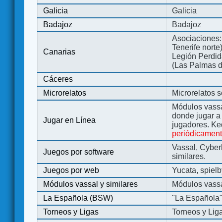
Galicia
Galicia
Badajoz
Badajoz
Asociaciones:
Tenerife norte
Canarias
Legión Perdida
(Las Palmas d
Cáceres
Microrelatos
Microrelatos 
Módulos vassa
donde jugar 
Jugar en Línea
jugadores. Ke
periódicamen
Vassal, Cyber
Juegos por software
similares.
Juegos por web
Yucata, spiel
Módulos vassal y similares
Módulos vassa
La Española (BSW)
"La Española
Torneos y Ligas
Torneos y Lig