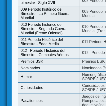
008 Periodo hi
bimestre - Siglo XVII
009 Periodo histórico del
009 Periodo hi
Bimestre - La Primera Guerra
Mundial.
Mundial
010 Periodo histórico del
010 Periodo h
Bimestre - Segunda Guerra
Mundial (Frent
Mundial (Frente Oriental)
011 Periodo Histórico del
011 Periodo H
Bimestre - Edad Media
012 - Periodo Histórico del
012 - Periodo
Bimestre - Combates Aéreos
Premios BSK
Premios BSK
Nominados
Nominados (fa
Humor gráfico
Humor
SOBRE JUEG
Curiosidades.
Curiosidades
SOBRE JUEG
Juegos de Ing
Pasatiempos
Rompecabezas
deductiva/indu