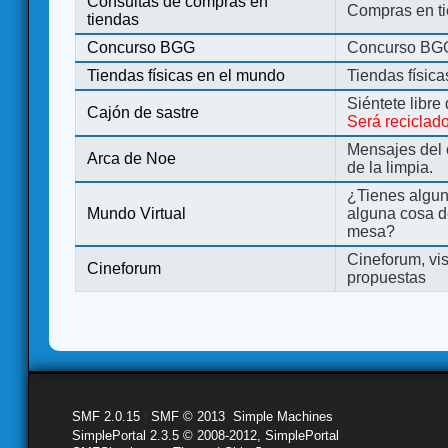
Consultas de compras en
Compras en ti
tiendas
Concurso BGG
Concurso BG
Tiendas físicas en el mundo
Tiendas físic
Siéntete libre
Cajón de sastre
Será reciclad
Mensajes del 
Arca de Noe
de la limpia.
¿Tienes algu
Mundo Virtual
alguna cosa d
mesa?
Cineforum, vis
Cineforum
propuestas
SMF 2.0.15
|
SMF © 2013
,
Simple Machines
SimplePortal 2.3.5 © 2008-2012, SimplePortal