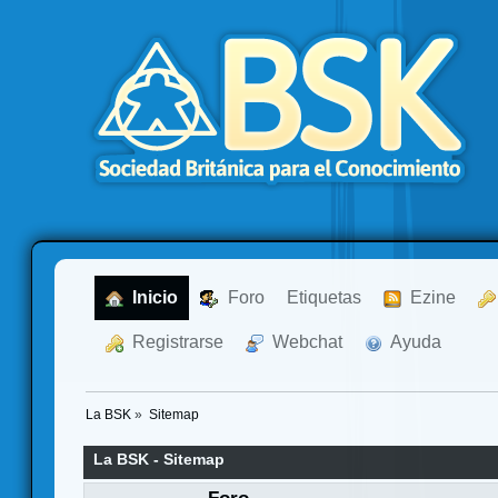
  Inicio
  Foro
Etiquetas
  Ezine
  Registrarse
  Webchat
  Ayuda
La BSK
»
Sitemap
La BSK - Sitemap