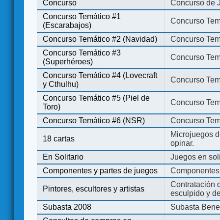
Concurso
Concurso de 
Concurso Temático #1
Concurso Temá
(Escarabajos)
Concurso Temático #2 (Navidad)
Concurso Tem
Concurso Temático #3
Concurso Tem
(Superhéroes)
Concurso Temático #4 (Lovecraft
Concurso Temá
y Cthulhu)
Concurso Temático #5 (Piel de
Concurso Temá
Toro)
Concurso Temático #6 (NSR)
Concurso Tem
Microjuegos d
18 cartas
opinar.
En Solitario
Juegos en soli
Componentes y partes de juegos
Componentes 
Contratación d
Pintores, escultores y artistas
esculpido y d
Subasta 2008
Subasta Bene