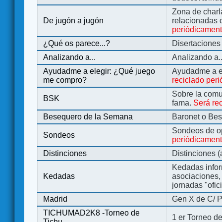
Zona de charl
De jugón a jugón
relacionadas 
periódicamen
¿Qué os parece...?
Disertaciones
Analizando a...
Analizando a..
Ayudadme a elegir: ¿Qué juego
Ayudadme a e
me compro?
reciclado per
Sobre la comu
BSK
fama.
Será re
Besequero de la Semana
Baronet o Be
Sondeos de o
Sondeos
periódicament
Distinciones
Distinciones 
Kedadas infor
Kedadas
asociaciones, 
jornadas "ofic
Madrid
Gen X de C/ P
TICHUMAD2K8 -Torneo de
1 er Torneo de
Tichu