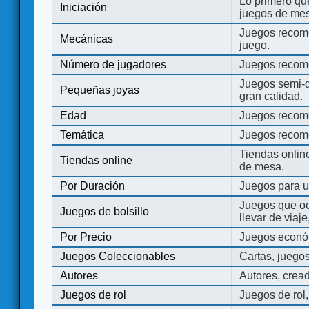
Lo primero que
Iniciación
juegos de mes
Juegos recome
Mecánicas
juego.
Número de jugadores
Juegos recom
Juegos semi-d
Pequeñas joyas
gran calidad.
Edad
Juegos recom
Temática
Juegos recom
Tiendas onli
Tiendas online
de mesa.
Por Duración
Juegos para u
Juegos que o
Juegos de bolsillo
llevar de viaje
Por Precio
Juegos económ
Juegos Coleccionables
Cartas, juego
Autores
Autores, crea
Juegos de rol
Juegos de rol,