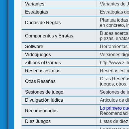
Variantes
Variantes de 
Estrategias
Estrategias d
Plantea todas
Dudas de Reglas
en concreto. 
Dudas acerca 
Componentes y Erratas
piezas, errata
Software
Herramientas 
Videojuegos
Versiones digi
Zillions of Games
http://www.zi
Reseñas escritas
Reseñas escri
Otras Reseñas 
Otras Reseñas
juegos, otros.
Sesiones de juego
Sesiones de 
Divulgación lúdica
Artículos de d
Lo primero qu
Recomendados
Recomendacion
Diez Juegos
Listas de die