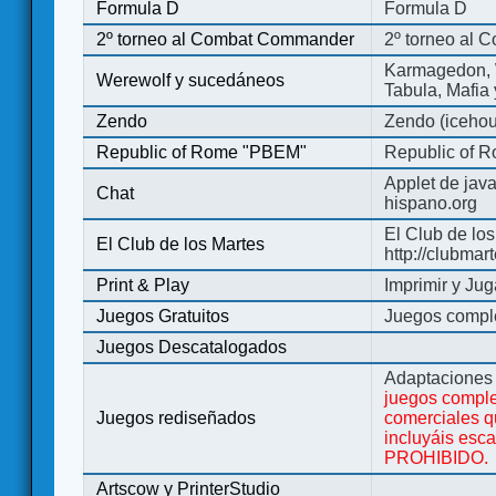
Formula D
Formula D
2º torneo al Combat Commander
2º torneo al
Karmagedon, W
Werewolf y sucedáneos
Tabula, Mafia
Zendo
Zendo (iceho
Republic of Rome "PBEM"
Republic of 
Applet de jav
Chat
hispano.org
El Club de los
El Club de los Martes
http://clubmar
Print & Play
Imprimir y Jug
Juegos Gratuitos
Juegos complet
Juegos Descatalogados
Adaptaciones 
juegos comple
Juegos rediseñados
comerciales q
incluyáis esc
PROHIBIDO.
Artscow y PrinterStudio