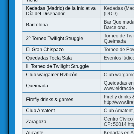
Kedadas (Madrid) de la Iniciativa
Kedadas (Madri
Día del Diseñador
(DDD)
Bar Queimada.
Barcelona
Barcelona.
Torneo de Twil
2º Torneo Twilight Struggle
Queimada
El Gran Chispazo
Torneo de Po
Quedadas Tecla Sala
Eventos lúdico
III Torneo de Twilight Struggle
Club wargamer Rvbicón
Club wargame
Queidadas en
Queimada
www.eldracde
Firefly drinks
Firefly drinks & games
http://www.fir
Club Amatent
Club Amatent,
Centro Cívico 
Zaragoza
CP: 50014 http
Alicante
Kedadas en Al