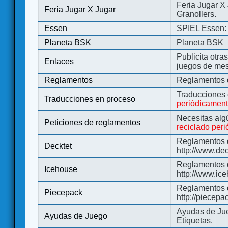
Feria Jugar X
Feria Jugar X Jugar
Granollers.
Essen
SPIEL Essen: 
Planeta BSK
Planeta BSK
Publicita otra
Enlaces
juegos de me
Reglamentos
Reglamentos d
Traducciones
Traducciones en proceso
periódicamen
Necesitas alg
Peticiones de reglamentos
reciclado per
Reglamentos d
Decktet
http://www.de
Reglamentos d
Icehouse
http://www.ic
Reglamentos 
Piecepack
http://piecepa
Ayudas de Jue
Ayudas de Juego
Etiquetas.