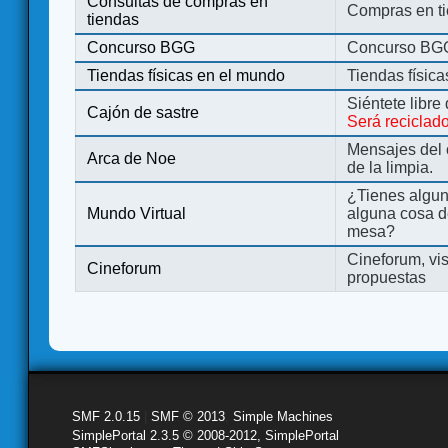
Consultas de compras en
Compras en ti
tiendas
Concurso BGG
Concurso BG
Tiendas físicas en el mundo
Tiendas físic
Siéntete libre
Cajón de sastre
Será reciclad
Mensajes del 
Arca de Noe
de la limpia.
¿Tienes algu
Mundo Virtual
alguna cosa d
mesa?
Cineforum, vis
Cineforum
propuestas
SMF 2.0.15
|
SMF © 2013
,
Simple Machines
SimplePortal 2.3.5 © 2008-2012, SimplePortal