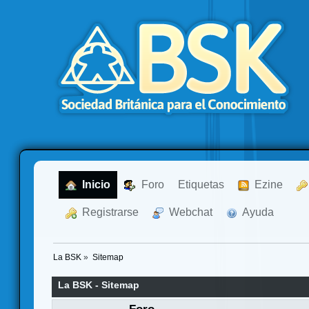
  Inicio
  Foro
Etiquetas
  Ezine
  Registrarse
  Webchat
  Ayuda
La BSK
»
Sitemap
La BSK - Sitemap