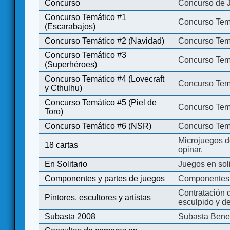
Concurso
Concurso de 
Concurso Temático #1
Concurso Temá
(Escarabajos)
Concurso Temático #2 (Navidad)
Concurso Tem
Concurso Temático #3
Concurso Tem
(Superhéroes)
Concurso Temático #4 (Lovecraft
Concurso Temá
y Cthulhu)
Concurso Temático #5 (Piel de
Concurso Temá
Toro)
Concurso Temático #6 (NSR)
Concurso Tem
Microjuegos d
18 cartas
opinar.
En Solitario
Juegos en soli
Componentes y partes de juegos
Componentes 
Contratación d
Pintores, escultores y artistas
esculpido y d
Subasta 2008
Subasta Bene