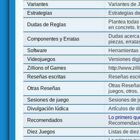
Variantes
Variantes de 
Estrategias
Estrategias d
Plantea todas
Dudas de Reglas
en concreto. 
Dudas acerca 
Componentes y Erratas
piezas, errata
Software
Herramientas 
Videojuegos
Versiones digi
Zillions of Games
http://www.zi
Reseñas escritas
Reseñas escri
Otras Reseñas 
Otras Reseñas
juegos, otros.
Sesiones de juego
Sesiones de 
Divulgación lúdica
Artículos de d
Lo primero qu
Recomendados
Recomendacion
Diez Juegos
Listas de die