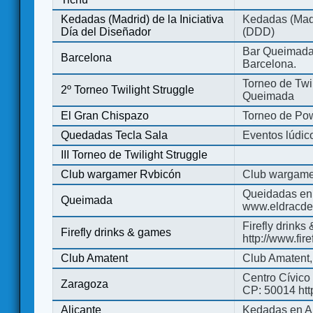
Kedadas (Madrid) de la Iniciativa
Kedadas (Madri
Día del Diseñador
(DDD)
Bar Queimada.
Barcelona
Barcelona.
Torneo de Twil
2º Torneo Twilight Struggle
Queimada
El Gran Chispazo
Torneo de Po
Quedadas Tecla Sala
Eventos lúdico
III Torneo de Twilight Struggle
Club wargamer Rvbicón
Club wargame
Queidadas en
Queimada
www.eldracde
Firefly drinks
Firefly drinks & games
http://www.fir
Club Amatent
Club Amatent,
Centro Cívico 
Zaragoza
CP: 50014 http
Alicante
Kedadas en Al