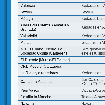
Valencia
Kedadas en V
Sevilla
Sevilla
Málaga
Kedadas bese
Andalucía Oriental (Almería y
Kedadas en An
Granada)
Valladolid
Kedadas en Va
Murcia
kedadas en M
A.J. El Cuarto Oscuro. La
Si te gustan l
Sociedad Oculta [Cartagena]
este es tu sit
El Duende [Murcia/El Palmar]
Club Meeple [Cartagena]
La Rioja y alrededores
Kedadas en L
Bar-Cafetería 
Cantabria-Asturias
XXIII, nº9, To
País Vasco
Vizcaya-Guip
Castilla la Mancha
Toledo, Albac
Navarra
Navarra