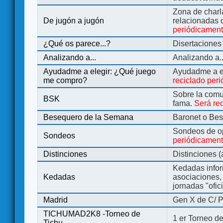
Zona de charl
De jugón a jugón
relacionadas 
periódicamen
¿Qué os parece...?
Disertaciones
Analizando a...
Analizando a..
Ayudadme a elegir: ¿Qué juego
Ayudadme a e
me compro?
reciclado per
Sobre la comu
BSK
fama.
Será re
Besequero de la Semana
Baronet o Be
Sondeos de o
Sondeos
periódicament
Distinciones
Distinciones 
Kedadas infor
Kedadas
asociaciones, 
jornadas "ofic
Madrid
Gen X de C/ P
TICHUMAD2K8 -Torneo de
1 er Torneo de
Tichu