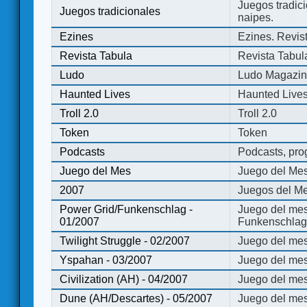
Juegos tradici
Juegos tradicionales
naipes.
Ezines
Ezines. Revist
Revista Tabula
Revista Tabul
Ludo
Ludo Magazi
Haunted Lives
Haunted Live
Troll 2.0
Troll 2.0
Token
Token
Podcasts
Podcasts, pro
Juego del Mes
Juego del Me
2007
Juegos del Me
Power Grid/Funkenschlag -
Juego del mes
01/2007
Funkenschlag 
Twilight Struggle - 02/2007
Juego del mes
Yspahan - 03/2007
Juego del me
Civilization (AH) - 04/2007
Juego del mes 
Dune (AH/Descartes) - 05/2007
Juego del me