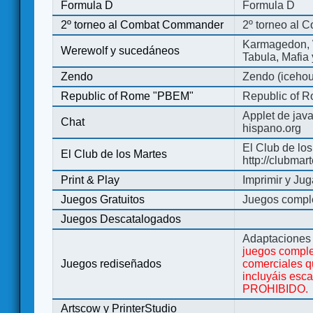
Formula D
Formula D
2º torneo al Combat Commander
2º torneo al
Karmagedon, W
Werewolf y sucedáneos
Tabula, Mafia
Zendo
Zendo (iceho
Republic of Rome "PBEM"
Republic of 
Applet de jav
Chat
hispano.org
El Club de los
El Club de los Martes
http://clubmar
Print & Play
Imprimir y Jug
Juegos Gratuitos
Juegos complet
Juegos Descatalogados
Adaptaciones 
juegos comple
Juegos rediseñados
comerciales q
incluyáis esc
PROHIBIDO.
Artscow y PrinterStudio