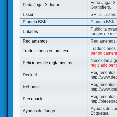
Feria Jugar X
Feria Jugar X Jugar
Granollers.
Essen
SPIEL Essen: 
Planeta BSK
Planeta BSK
Publicita otra
Enlaces
juegos de me
Reglamentos
Reglamentos d
Traducciones
Traducciones en proceso
periódicamen
Necesitas alg
Peticiones de reglamentos
reciclado per
Reglamentos d
Decktet
http://www.de
Reglamentos d
Icehouse
http://www.ic
Reglamentos 
Piecepack
http://piecepa
Ayudas de Jue
Ayudas de Juego
Etiquetas.