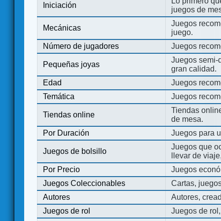
Lo primero que
Iniciación
juegos de mes
Juegos recome
Mecánicas
juego.
Número de jugadores
Juegos recom
Juegos semi-d
Pequeñas joyas
gran calidad.
Edad
Juegos recom
Temática
Juegos recom
Tiendas onli
Tiendas online
de mesa.
Por Duración
Juegos para u
Juegos que o
Juegos de bolsillo
llevar de viaje
Por Precio
Juegos económ
Juegos Coleccionables
Cartas, juego
Autores
Autores, crea
Juegos de rol
Juegos de rol,