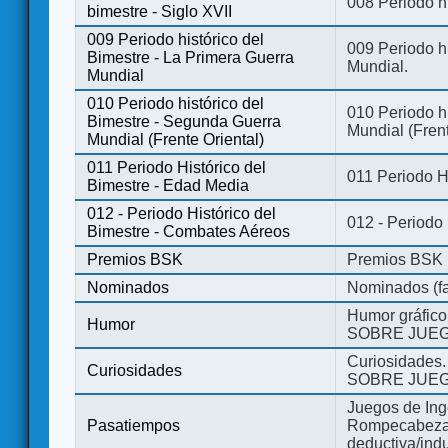
008 Periodo hi
bimestre - Siglo XVII
009 Periodo histórico del
009 Periodo hi
Bimestre - La Primera Guerra
Mundial.
Mundial
010 Periodo histórico del
010 Periodo h
Bimestre - Segunda Guerra
Mundial (Frent
Mundial (Frente Oriental)
011 Periodo Histórico del
011 Periodo H
Bimestre - Edad Media
012 - Periodo Histórico del
012 - Periodo
Bimestre - Combates Aéreos
Premios BSK
Premios BSK
Nominados
Nominados (fa
Humor gráfico
Humor
SOBRE JUEG
Curiosidades.
Curiosidades
SOBRE JUEG
Juegos de Ing
Pasatiempos
Rompecabezas
deductiva/indu