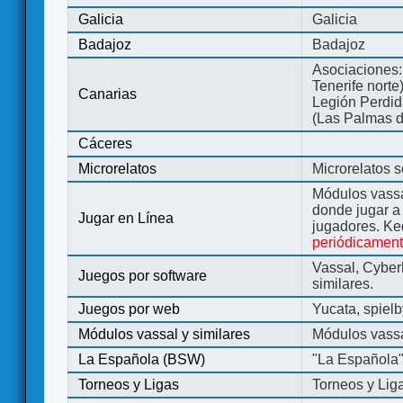
Galicia
Galicia
Badajoz
Badajoz
Asociaciones:
Tenerife norte
Canarias
Legión Perdida
(Las Palmas d
Cáceres
Microrelatos
Microrelatos 
Módulos vassa
donde jugar 
Jugar en Línea
jugadores. Ke
periódicamen
Vassal, Cyber
Juegos por software
similares.
Juegos por web
Yucata, spiel
Módulos vassal y similares
Módulos vassa
La Española (BSW)
"La Española
Torneos y Ligas
Torneos y Lig