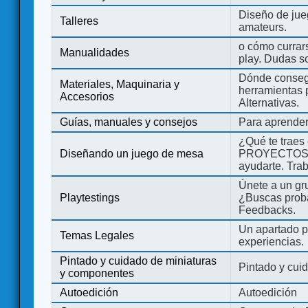
Diseño de jue
Talleres
amateurs.
o cómo currars
Manualidades
play. Dudas so
Dónde consegu
Materiales, Maquinaria y
herramientas 
Accesorios
Alternativas.
Guías, manuales y consejos
Para aprender
¿Qué te traes
Diseñando un juego de mesa
PROYECTOS co
ayudarte. Tra
Únete a un gru
Playtestings
¿Buscas probad
Feedbacks.
Un apartado pa
Temas Legales
experiencias.
Pintado y cuidado de miniaturas
Pintado y cui
y componentes
Autoedición
Autoedición