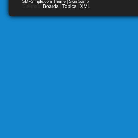
SMFSimple.com Theme | Skin Samp
Sitemap:
Boards
|
Topics
|
XML