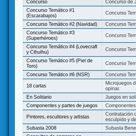
Concurso
Concurso de 
Concurso Temático #1
Concurso Temá
(Escarabajos)
Concurso Temático #2 (Navidad)
Concurso Tem
Concurso Temático #3
Concurso Tem
(Superhéroes)
Concurso Temático #4 (Lovecraft
Concurso Temá
y Cthulhu)
Concurso Temático #5 (Piel de
Concurso Temá
Toro)
Concurso Temático #6 (NSR)
Concurso Tem
Microjuegos d
18 cartas
opinar.
En Solitario
Juegos en soli
Componentes y partes de juegos
Componentes 
Contratación d
Pintores, escultores y artistas
esculpido y d
Subasta 2008
Subasta Bene