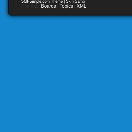
SMFSimple.com Theme | Skin Samp
Sitemap:
Boards
|
Topics
|
XML