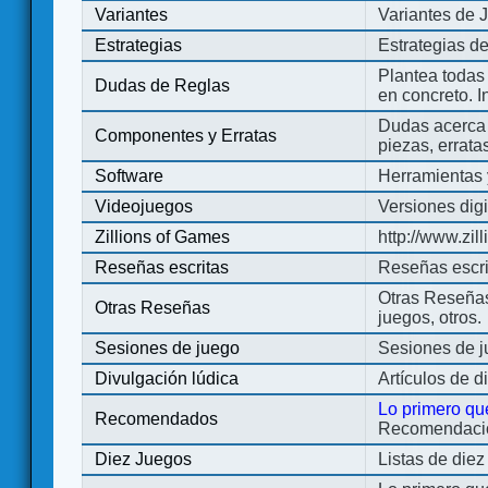
Variantes
Variantes de 
Estrategias
Estrategias d
Plantea todas
Dudas de Reglas
en concreto. 
Dudas acerca 
Componentes y Erratas
piezas, errata
Software
Herramientas 
Videojuegos
Versiones digi
Zillions of Games
http://www.zi
Reseñas escritas
Reseñas escri
Otras Reseñas 
Otras Reseñas
juegos, otros.
Sesiones de juego
Sesiones de 
Divulgación lúdica
Artículos de d
Lo primero qu
Recomendados
Recomendacion
Diez Juegos
Listas de die