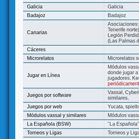
Galicia
Galicia
Badajoz
Badajoz
Asociaciones:
Tenerife norte
Canarias
Legión Perdida
(Las Palmas d
Cáceres
Microrelatos
Microrelatos 
Módulos vassa
donde jugar 
Jugar en Línea
jugadores. Ke
periódicamen
Vassal, Cyber
Juegos por software
similares.
Juegos por web
Yucata, spiel
Módulos vassal y similares
Módulos vassa
La Española (BSW)
"La Española
Torneos y Ligas
Torneos y Lig