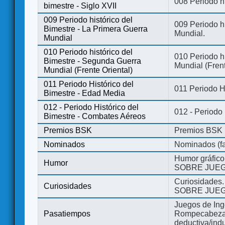
008 Periodo hi
bimestre - Siglo XVII
009 Periodo histórico del
009 Periodo hi
Bimestre - La Primera Guerra
Mundial.
Mundial
010 Periodo histórico del
010 Periodo h
Bimestre - Segunda Guerra
Mundial (Frent
Mundial (Frente Oriental)
011 Periodo Histórico del
011 Periodo H
Bimestre - Edad Media
012 - Periodo Histórico del
012 - Periodo
Bimestre - Combates Aéreos
Premios BSK
Premios BSK
Nominados
Nominados (fa
Humor gráfico
Humor
SOBRE JUEG
Curiosidades.
Curiosidades
SOBRE JUEG
Juegos de Ing
Pasatiempos
Rompecabezas
deductiva/indu