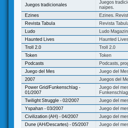
Juegos tradici
Juegos tradicionales
naipes.
Ezines
Ezines. Revist
Revista Tabula
Revista Tabul
Ludo
Ludo Magazi
Haunted Lives
Haunted Live
Troll 2.0
Troll 2.0
Token
Token
Podcasts
Podcasts, pro
Juego del Mes
Juego del Me
2007
Juegos del Me
Power Grid/Funkenschlag -
Juego del mes
01/2007
Funkenschlag 
Twilight Struggle - 02/2007
Juego del mes
Yspahan - 03/2007
Juego del me
Civilization (AH) - 04/2007
Juego del mes 
Dune (AH/Descartes) - 05/2007
Juego del me