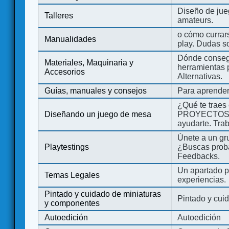
Diseño de jue
Talleres
amateurs.
o cómo currars
Manualidades
play. Dudas so
Dónde consegu
Materiales, Maquinaria y
herramientas 
Accesorios
Alternativas.
Guías, manuales y consejos
Para aprender
¿Qué te traes
Diseñando un juego de mesa
PROYECTOS co
ayudarte. Tra
Únete a un gru
Playtestings
¿Buscas probad
Feedbacks.
Un apartado pa
Temas Legales
experiencias.
Pintado y cuidado de miniaturas
Pintado y cui
y componentes
Autoedición
Autoedición