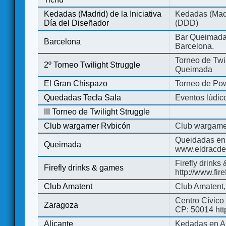
Kedadas (Madrid) de la Iniciativa
Kedadas (Madri
Día del Diseñador
(DDD)
Bar Queimada.
Barcelona
Barcelona.
Torneo de Twil
2º Torneo Twilight Struggle
Queimada
El Gran Chispazo
Torneo de Po
Quedadas Tecla Sala
Eventos lúdico
III Torneo de Twilight Struggle
Club wargamer Rvbicón
Club wargame
Queidadas en
Queimada
www.eldracde
Firefly drinks
Firefly drinks & games
http://www.fir
Club Amatent
Club Amatent,
Centro Cívico 
Zaragoza
CP: 50014 http
Alicante
Kedadas en Al