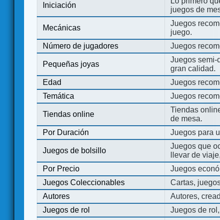
Lo primero que
Iniciación
juegos de mes
Juegos recome
Mecánicas
juego.
Número de jugadores
Juegos recom
Juegos semi-d
Pequeñas joyas
gran calidad.
Edad
Juegos recom
Temática
Juegos recom
Tiendas onli
Tiendas online
de mesa.
Por Duración
Juegos para u
Juegos que o
Juegos de bolsillo
llevar de viaje
Por Precio
Juegos económ
Juegos Coleccionables
Cartas, juego
Autores
Autores, crea
Juegos de rol
Juegos de rol,