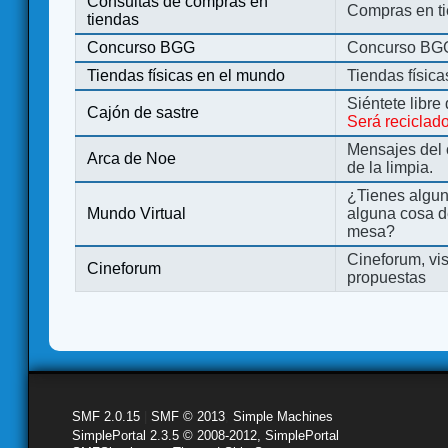
Consultas de compras en
Compras en ti
tiendas
Concurso BGG
Concurso BG
Tiendas físicas en el mundo
Tiendas físic
Siéntete libre
Cajón de sastre
Será reciclad
Mensajes del 
Arca de Noe
de la limpia.
¿Tienes algu
Mundo Virtual
alguna cosa d
mesa?
Cineforum, vis
Cineforum
propuestas
SMF 2.0.15
|
SMF © 2013
,
Simple Machines
SimplePortal 2.3.5 © 2008-2012, SimplePortal