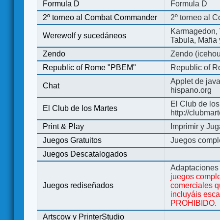
Formula D
Formula D
2º torneo al Combat Commander
2º torneo al
Karmagedon, W
Werewolf y sucedáneos
Tabula, Mafia
Zendo
Zendo (iceho
Republic of Rome "PBEM"
Republic of 
Applet de jav
Chat
hispano.org
El Club de los
El Club de los Martes
http://clubmar
Print & Play
Imprimir y Jug
Juegos Gratuitos
Juegos complet
Juegos Descatalogados
Adaptaciones 
juegos comple
Juegos rediseñados
comerciales q
incluyáis esc
PROHIBIDO.
Artscow y PrinterStudio