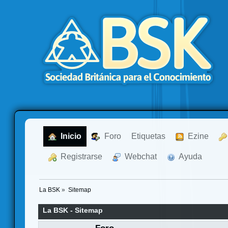
  Inicio
  Foro
Etiquetas
  Ezine
  Registrarse
  Webchat
  Ayuda
La BSK
»
Sitemap
La BSK - Sitemap