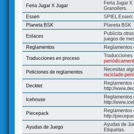
Feria Jugar X
Feria Jugar X Jugar
Granollers.
Essen
SPIEL Essen: 
Planeta BSK
Planeta BSK
Publicita otra
Enlaces
juegos de me
Reglamentos
Reglamentos d
Traducciones
Traducciones en proceso
periódicamen
Necesitas alg
Peticiones de reglamentos
reciclado per
Reglamentos d
Decktet
http://www.de
Reglamentos d
Icehouse
http://www.ic
Reglamentos 
Piecepack
http://piecepa
Ayudas de Jue
Ayudas de Juego
Etiquetas.