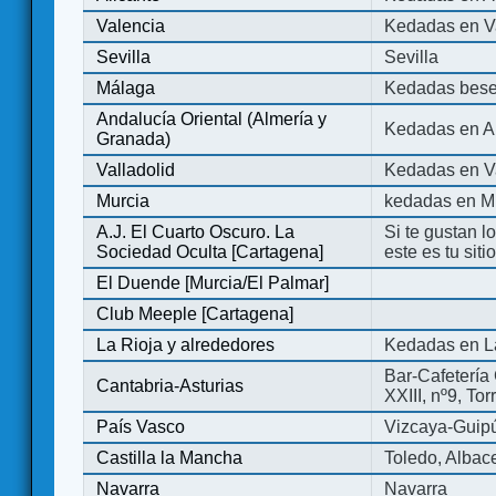
Valencia
Kedadas en V
Sevilla
Sevilla
Málaga
Kedadas bese
Andalucía Oriental (Almería y
Kedadas en An
Granada)
Valladolid
Kedadas en Va
Murcia
kedadas en M
A.J. El Cuarto Oscuro. La
Si te gustan l
Sociedad Oculta [Cartagena]
este es tu sit
El Duende [Murcia/El Palmar]
Club Meeple [Cartagena]
La Rioja y alrededores
Kedadas en L
Bar-Cafetería 
Cantabria-Asturias
XXIII, nº9, To
País Vasco
Vizcaya-Guip
Castilla la Mancha
Toledo, Albac
Navarra
Navarra