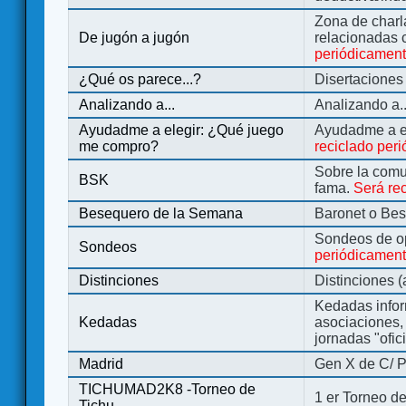
Zona de charl
De jugón a jugón
relacionadas 
periódicamen
¿Qué os parece...?
Disertaciones
Analizando a...
Analizando a..
Ayudadme a elegir: ¿Qué juego
Ayudadme a e
me compro?
reciclado per
Sobre la comu
BSK
fama.
Será re
Besequero de la Semana
Baronet o Be
Sondeos de o
Sondeos
periódicament
Distinciones
Distinciones 
Kedadas infor
Kedadas
asociaciones, 
jornadas "ofic
Madrid
Gen X de C/ P
TICHUMAD2K8 -Torneo de
1 er Torneo de
Tichu