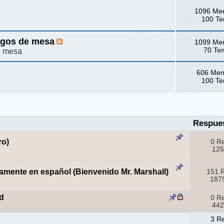
1096 Me
100 T
egos de mesa
1099 Me
70 Te
e mesa
606 Men
100 T
Respue
ro)
0 R
125
amente en español (Bienvenido Mr. Marshall)
151 
1879
d
0 R
442
3 R