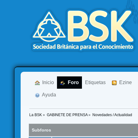
  Inicio
  Foro
Etiquetas
  Ezine
  Ayuda
La BSK
»
GABINETE DE PRENSA
»
Novedades / Actualidad
Subforos