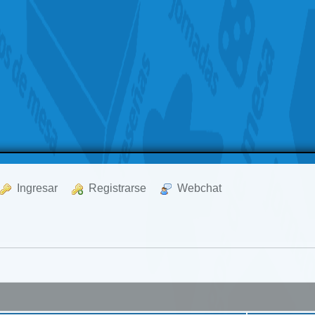
  Ingresar
  Registrarse
  Webchat