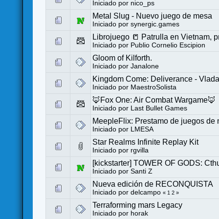
Iniciado por
nico_ps
Metal Slug - Nuevo juego de mesa
Iniciado por
synergic.games
Librojuego 📒 Patrulla en Vietnam, 
Iniciado por
Publio Cornelio Escipion
Gloom of Kilforth.
Iniciado por
Janalone
Kingdom Come: Deliverance - Vlada 
Iniciado por
MaestroSolista
🦊Fox One: Air Combat Wargame🦊
Iniciado por
Last Bullet Games
MeepleFlix: Prestamo de juegos de 
Iniciado por
LMESA
Star Realms Infinite Replay Kit
Iniciado por
rgvilla
[kickstarter] TOWER OF GODS: Ct
Iniciado por
Santi Z
Nueva edición de RECONQUISTA
Iniciado por
delcampo
«
1
2
»
Terraforming mars Legacy
Iniciado por
horak