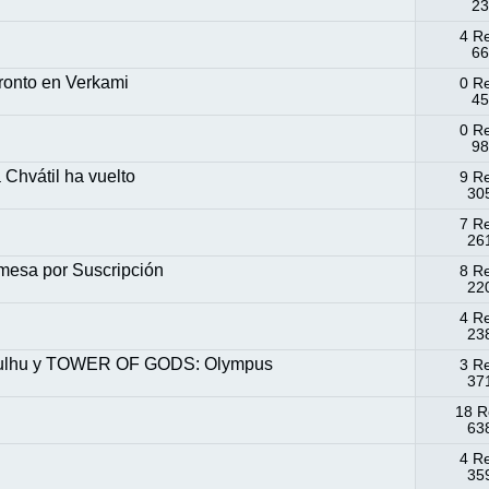
23
4 R
66
pronto en Verkami
0 R
45
0 R
98
Chvátil ha vuelto
9 R
305
7 R
261
mesa por Suscripción
8 R
220
4 R
238
hulhu y TOWER OF GODS: Olympus
3 R
371
18 R
638
4 R
359