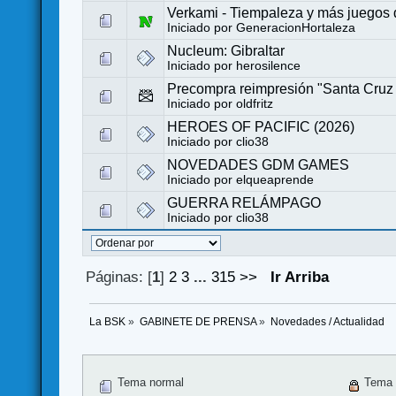
Verkami - Tiempaleza y más juegos
Iniciado por
GeneracionHortaleza
Nucleum: Gibraltar
Iniciado por
herosilence
Precompra reimpresión "Santa Cruz
Iniciado por
oldfritz
HEROES OF PACIFIC (2026)
Iniciado por
clio38
NOVEDADES GDM GAMES
Iniciado por
elqueaprende
GUERRA RELÁMPAGO
Iniciado por
clio38
Páginas: [
1
]
2
3
...
315
>>
Ir Arriba
La BSK
»
GABINETE DE PRENSA
»
Novedades / Actualidad
Tema normal
Tema 