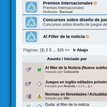
Premios Internacionales
Premios Internacionales
Moderador:
Blacksad
Concursos sobre diseño de ju
Concursos sobre diseño de juegos d
Al Filler de la noticia
Páginas: [
1
]
2
3
...
315
>>
Ir Abajo
Asunto
/
Iniciado por
Al filler de la Noticia (Nuevo subfo
Iniciado por
Celacanto
Juegos en inglés editados próxim
Iniciado por
Ananda
«
1
2
3
...
11
»
Normas en Novedades / Actualida
Iniciado por
Wkr
Duda: al filler de la noticia