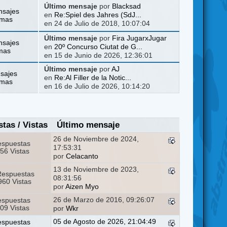
Último mensaje
por
Blacksad
nsajes
en
Re:Spiel des Jahres (SdJ...
emas
en 24 de Julio de 2018, 10:07:04
Último mensaje
por
Fira JugarxJugar
nsajes
en
20º Concurso Ciutat de G...
mas
en 15 de Junio de 2026, 12:36:01
Último mensaje
por
AJ
sajes
en
Re:Al Filler de la Notic...
emas
en 16 de Julio de 2026, 10:14:20
stas
/
Vistas
Último mensaje
26 de Noviembre de 2024,
espuestas
17:53:31
56 Vistas
por
Celacanto
13 de Noviembre de 2023,
Respuestas
08:31:56
60 Vistas
por
Aizen Myo
26 de Marzo de 2016, 09:26:07
espuestas
09 Vistas
por
Wkr
05 de Agosto de 2026, 21:04:49
espuestas