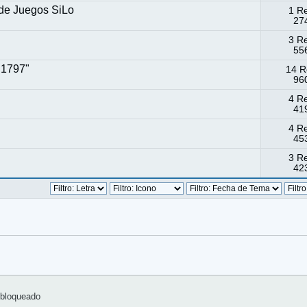
 de Juegos SiLo
1 R
274
3 R
556
 1797"
14 R
960
4 R
419
4 R
453
3 R
423
bloqueado