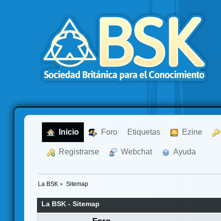
  Inicio
  Foro
Etiquetas
  Ezine
  Registrarse
  Webchat
  Ayuda
La BSK
»
Sitemap
La BSK - Sitemap