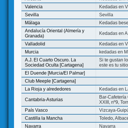
Valencia
Kedadas en V
Sevilla
Sevilla
Málaga
Kedadas bese
Andalucía Oriental (Almería y
Kedadas en An
Granada)
Valladolid
Kedadas en Va
Murcia
kedadas en M
A.J. El Cuarto Oscuro. La
Si te gustan l
Sociedad Oculta [Cartagena]
este es tu sit
El Duende [Murcia/El Palmar]
Club Meeple [Cartagena]
La Rioja y alrededores
Kedadas en L
Bar-Cafetería 
Cantabria-Asturias
XXIII, nº9, To
País Vasco
Vizcaya-Guip
Castilla la Mancha
Toledo, Albac
Navarra
Navarra