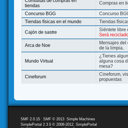
Consultas de compras en
Compras en ti
tiendas
Concurso BGG
Concurso BG
Tiendas físicas en el mundo
Tiendas físic
Siéntete libre
Cajón de sastre
Será reciclad
Mensajes del 
Arca de Noe
de la limpia.
¿Tienes algu
Mundo Virtual
alguna cosa d
mesa?
Cineforum, vis
Cineforum
propuestas
SMF 2.0.15
|
SMF © 2013
,
Simple Machines
SimplePortal 2.3.5 © 2008-2012, SimplePortal