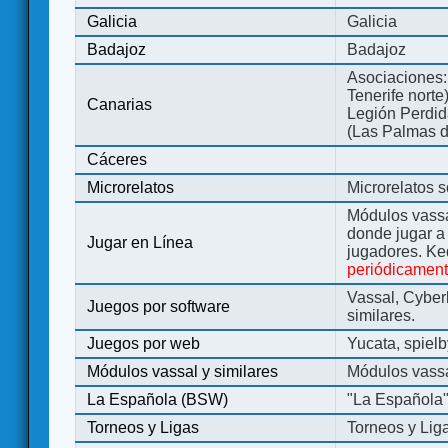
Galicia
Galicia
Badajoz
Badajoz
Asociaciones:
Tenerife norte
Canarias
Legión Perdida
(Las Palmas d
Cáceres
Microrelatos
Microrelatos 
Módulos vassa
donde jugar 
Jugar en Línea
jugadores. Ke
periódicamen
Vassal, Cyber
Juegos por software
similares.
Juegos por web
Yucata, spiel
Módulos vassal y similares
Módulos vassa
La Española (BSW)
"La Española
Torneos y Ligas
Torneos y Lig