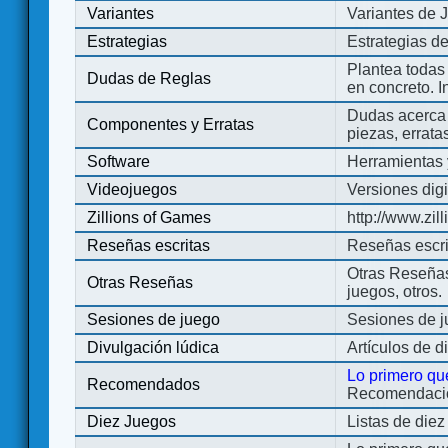
Variantes
Variantes de 
Estrategias
Estrategias d
Plantea todas
Dudas de Reglas
en concreto. 
Dudas acerca 
Componentes y Erratas
piezas, errata
Software
Herramientas 
Videojuegos
Versiones digi
Zillions of Games
http://www.zi
Reseñas escritas
Reseñas escri
Otras Reseñas 
Otras Reseñas
juegos, otros.
Sesiones de juego
Sesiones de 
Divulgación lúdica
Artículos de d
Lo primero qu
Recomendados
Recomendacion
Diez Juegos
Listas de die