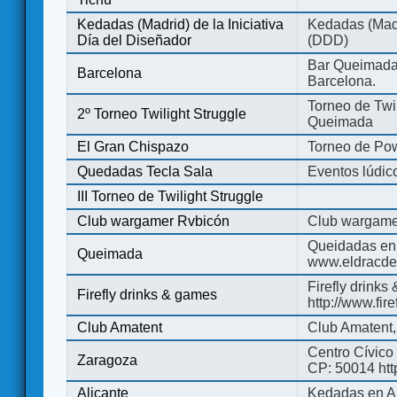
Kedadas (Madrid) de la Iniciativa
Kedadas (Madri
Día del Diseñador
(DDD)
Bar Queimada.
Barcelona
Barcelona.
Torneo de Twil
2º Torneo Twilight Struggle
Queimada
El Gran Chispazo
Torneo de Po
Quedadas Tecla Sala
Eventos lúdico
III Torneo de Twilight Struggle
Club wargamer Rvbicón
Club wargame
Queidadas en
Queimada
www.eldracde
Firefly drinks
Firefly drinks & games
http://www.fir
Club Amatent
Club Amatent,
Centro Cívico 
Zaragoza
CP: 50014 http
Alicante
Kedadas en Al