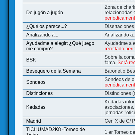
Zona de charl
De jugón a jugón
relacionadas 
periódicamen
¿Qué os parece...?
Disertaciones
Analizando a...
Analizando a..
Ayudadme a elegir: ¿Qué juego
Ayudadme a e
me compro?
reciclado per
Sobre la comu
BSK
fama.
Será re
Besequero de la Semana
Baronet o Be
Sondeos de o
Sondeos
periódicament
Distinciones
Distinciones 
Kedadas infor
Kedadas
asociaciones, 
jornadas "ofic
Madrid
Gen X de C/ P
TICHUMAD2K8 -Torneo de
1 er Torneo de
Tichu