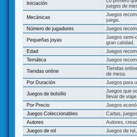
Lo primero que
Iniciación
juegos de mes
Juegos recome
Mecánicas
juego.
Número de jugadores
Juegos recom
Juegos semi-d
Pequeñas joyas
gran calidad.
Edad
Juegos recom
Temática
Juegos recom
Tiendas onli
Tiendas online
de mesa.
Por Duración
Juegos para u
Juegos que o
Juegos de bolsillo
llevar de viaje
Por Precio
Juegos económ
Juegos Coleccionables
Cartas, juego
Autores
Autores, crea
Juegos de rol
Juegos de rol,