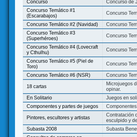
Concurso
Concurso de 
Concurso Temático #1
Concurso Temá
(Escarabajos)
Concurso Temático #2 (Navidad)
Concurso Tem
Concurso Temático #3
Concurso Tem
(Superhéroes)
Concurso Temático #4 (Lovecraft
Concurso Temá
y Cthulhu)
Concurso Temático #5 (Piel de
Concurso Temá
Toro)
Concurso Temático #6 (NSR)
Concurso Tem
Microjuegos d
18 cartas
opinar.
En Solitario
Juegos en soli
Componentes y partes de juegos
Componentes 
Contratación d
Pintores, escultores y artistas
esculpido y d
Subasta 2008
Subasta Bene