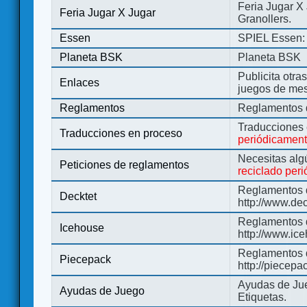
Feria Jugar X
Feria Jugar X Jugar
Granollers.
Essen
SPIEL Essen: 
Planeta BSK
Planeta BSK
Publicita otra
Enlaces
juegos de me
Reglamentos
Reglamentos d
Traducciones
Traducciones en proceso
periódicamen
Necesitas alg
Peticiones de reglamentos
reciclado per
Reglamentos d
Decktet
http://www.de
Reglamentos d
Icehouse
http://www.ic
Reglamentos 
Piecepack
http://piecepa
Ayudas de Jue
Ayudas de Juego
Etiquetas.