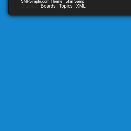
SMFSimple.com Theme | Skin Samp
Sitemap:
Boards
|
Topics
|
XML