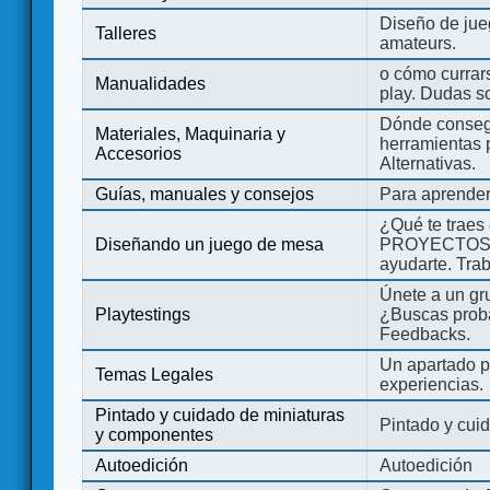
Diseño de jue
Talleres
amateurs.
o cómo currars
Manualidades
play. Dudas so
Dónde consegu
Materiales, Maquinaria y
herramientas 
Accesorios
Alternativas.
Guías, manuales y consejos
Para aprender
¿Qué te traes
Diseñando un juego de mesa
PROYECTOS co
ayudarte. Tra
Únete a un gru
Playtestings
¿Buscas probad
Feedbacks.
Un apartado pa
Temas Legales
experiencias.
Pintado y cuidado de miniaturas
Pintado y cui
y componentes
Autoedición
Autoedición