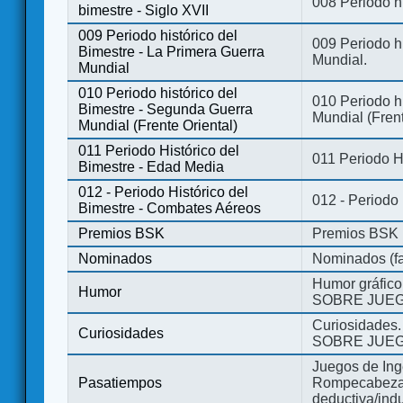
008 Periodo hi
bimestre - Siglo XVII
009 Periodo histórico del
009 Periodo hi
Bimestre - La Primera Guerra
Mundial.
Mundial
010 Periodo histórico del
010 Periodo h
Bimestre - Segunda Guerra
Mundial (Frent
Mundial (Frente Oriental)
011 Periodo Histórico del
011 Periodo H
Bimestre - Edad Media
012 - Periodo Histórico del
012 - Periodo
Bimestre - Combates Aéreos
Premios BSK
Premios BSK
Nominados
Nominados (fa
Humor gráfico
Humor
SOBRE JUEG
Curiosidades.
Curiosidades
SOBRE JUEG
Juegos de Ing
Pasatiempos
Rompecabezas
deductiva/indu