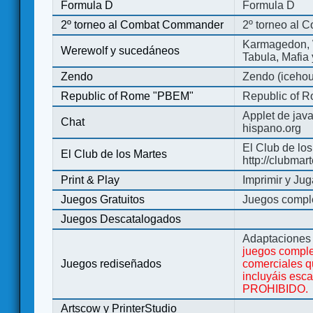
Formula D
Formula D
2º torneo al Combat Commander
2º torneo al
Karmagedon, W
Werewolf y sucedáneos
Tabula, Mafia
Zendo
Zendo (iceho
Republic of Rome "PBEM"
Republic of 
Applet de jav
Chat
hispano.org
El Club de los
El Club de los Martes
http://clubmar
Print & Play
Imprimir y Jug
Juegos Gratuitos
Juegos complet
Juegos Descatalogados
Adaptaciones 
juegos comple
Juegos rediseñados
comerciales q
incluyáis esc
PROHIBIDO.
Artscow y PrinterStudio