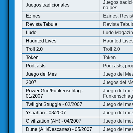
Juegos tradici
Juegos tradicionales
naipes.
Ezines
Ezines. Revist
Revista Tabula
Revista Tabul
Ludo
Ludo Magazi
Haunted Lives
Haunted Live
Troll 2.0
Troll 2.0
Token
Token
Podcasts
Podcasts, pro
Juego del Mes
Juego del Me
2007
Juegos del Me
Power Grid/Funkenschlag -
Juego del mes
01/2007
Funkenschlag 
Twilight Struggle - 02/2007
Juego del mes
Yspahan - 03/2007
Juego del me
Civilization (AH) - 04/2007
Juego del mes 
Dune (AH/Descartes) - 05/2007
Juego del me