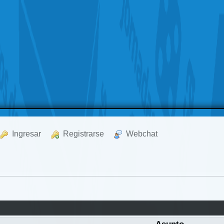
  Ingresar
  Registrarse
  Webchat