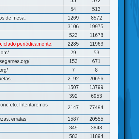
35
572
54
513
gos de mesa.
1269
8572
3106
19975
523
11678
eciclado periódicamente
.
2285
11963
com/
29
53
usegames.org/
153
671
org/
7
8
uetas.
2192
20656
1507
13799
392
6953
concreto. Intentaremos
2147
77494
zas, erratas.
1587
20555
349
3848
583
11894