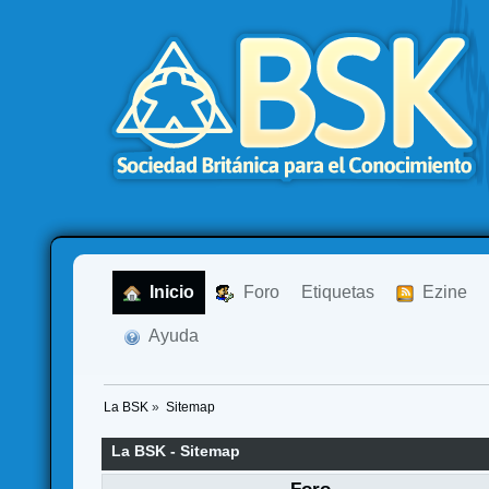
  Inicio
  Foro
Etiquetas
  Ezine
  Ayuda
La BSK
»
Sitemap
La BSK - Sitemap