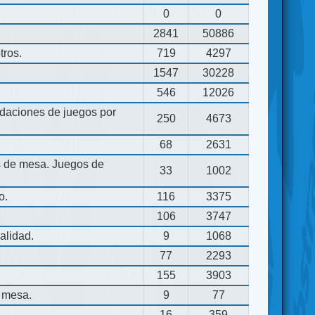
0
0
2841
50886
tros.
719
4297
1547
30228
546
12026
aciones de juegos por
250
4673
68
2631
os de mesa. Juegos de
33
1002
o.
116
3375
106
3747
alidad.
9
1068
77
2293
155
3903
 mesa.
9
77
16
359