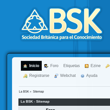
  Inicio
  Foro
Etiquetas
  Ezine
  Registrarse
  Webchat
  Ayuda
La BSK
»
Sitemap
La BSK - Sitemap