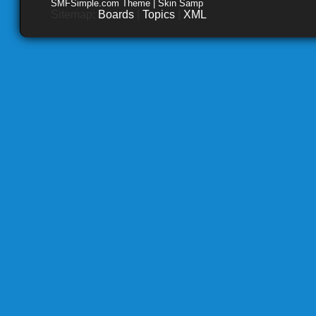
SMFSimple.com Theme | Skin Samp
Sitemap:
Boards
|
Topics
|
XML