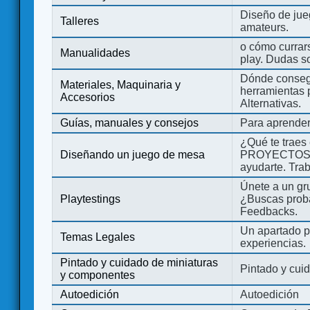
Diseño de jue
Talleres
amateurs.
o cómo currars
Manualidades
play. Dudas so
Dónde consegu
Materiales, Maquinaria y
herramientas 
Accesorios
Alternativas.
Guías, manuales y consejos
Para aprender
¿Qué te traes
Diseñando un juego de mesa
PROYECTOS co
ayudarte. Tra
Únete a un gru
Playtestings
¿Buscas probad
Feedbacks.
Un apartado pa
Temas Legales
experiencias.
Pintado y cuidado de miniaturas
Pintado y cui
y componentes
Autoedición
Autoedición