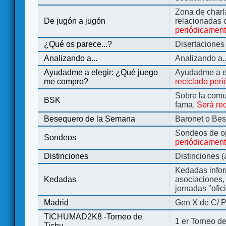
Zona de charl
De jugón a jugón
relacionadas 
periódicamen
¿Qué os parece...?
Disertaciones
Analizando a...
Analizando a..
Ayudadme a elegir: ¿Qué juego
Ayudadme a e
me compro?
reciclado per
Sobre la comu
BSK
fama.
Será re
Besequero de la Semana
Baronet o Be
Sondeos de o
Sondeos
periódicament
Distinciones
Distinciones 
Kedadas infor
Kedadas
asociaciones, 
jornadas "ofic
Madrid
Gen X de C/ P
TICHUMAD2K8 -Torneo de
1 er Torneo de
Tichu