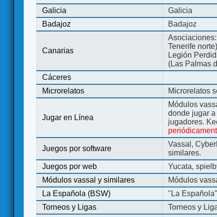
Galicia
Galicia
Badajoz
Badajoz
Asociaciones:
Tenerife norte
Canarias
Legión Perdida
(Las Palmas d
Cáceres
Microrelatos
Microrelatos 
Módulos vassa
donde jugar 
Jugar en Línea
jugadores. Ke
periódicamen
Vassal, Cyber
Juegos por software
similares.
Juegos por web
Yucata, spiel
Módulos vassal y similares
Módulos vassa
La Española (BSW)
"La Española
Torneos y Ligas
Torneos y Lig