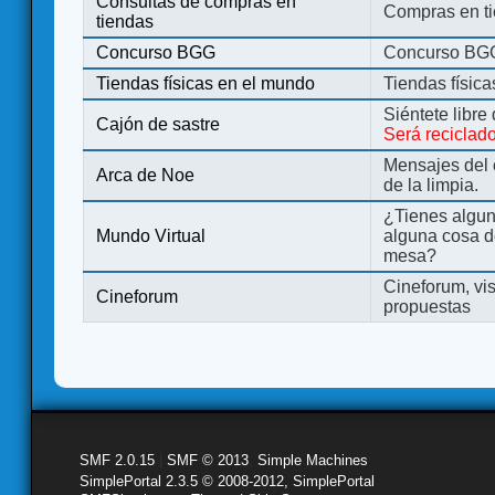
Consultas de compras en
Compras en ti
tiendas
Concurso BGG
Concurso BG
Tiendas físicas en el mundo
Tiendas físic
Siéntete libre
Cajón de sastre
Será reciclad
Mensajes del 
Arca de Noe
de la limpia.
¿Tienes algu
Mundo Virtual
alguna cosa d
mesa?
Cineforum, vis
Cineforum
propuestas
SMF 2.0.15
|
SMF © 2013
,
Simple Machines
SimplePortal 2.3.5 © 2008-2012, SimplePortal