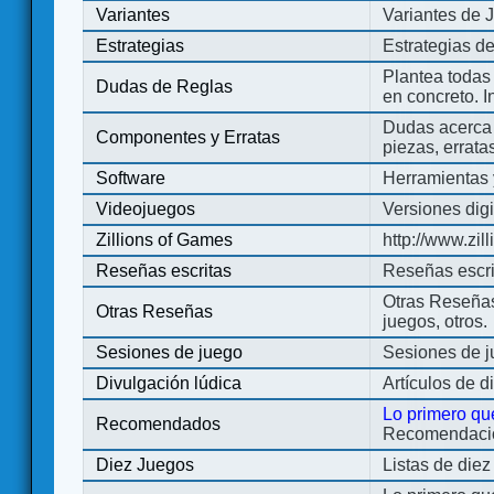
Variantes
Variantes de 
Estrategias
Estrategias d
Plantea todas
Dudas de Reglas
en concreto. 
Dudas acerca 
Componentes y Erratas
piezas, errata
Software
Herramientas 
Videojuegos
Versiones digi
Zillions of Games
http://www.zi
Reseñas escritas
Reseñas escri
Otras Reseñas 
Otras Reseñas
juegos, otros.
Sesiones de juego
Sesiones de 
Divulgación lúdica
Artículos de d
Lo primero qu
Recomendados
Recomendacion
Diez Juegos
Listas de die