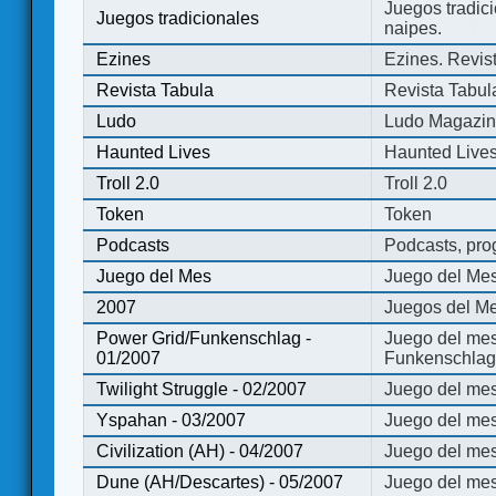
Juegos tradici
Juegos tradicionales
naipes.
Ezines
Ezines. Revist
Revista Tabula
Revista Tabul
Ludo
Ludo Magazi
Haunted Lives
Haunted Live
Troll 2.0
Troll 2.0
Token
Token
Podcasts
Podcasts, pro
Juego del Mes
Juego del Me
2007
Juegos del Me
Power Grid/Funkenschlag -
Juego del mes
01/2007
Funkenschlag 
Twilight Struggle - 02/2007
Juego del mes
Yspahan - 03/2007
Juego del me
Civilization (AH) - 04/2007
Juego del mes 
Dune (AH/Descartes) - 05/2007
Juego del me