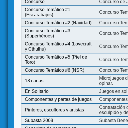
Concurso
Concurso de 
Concurso Temático #1
Concurso Temá
(Escarabajos)
Concurso Temático #2 (Navidad)
Concurso Tem
Concurso Temático #3
Concurso Tem
(Superhéroes)
Concurso Temático #4 (Lovecraft
Concurso Temá
y Cthulhu)
Concurso Temático #5 (Piel de
Concurso Temá
Toro)
Concurso Temático #6 (NSR)
Concurso Tem
Microjuegos d
18 cartas
opinar.
En Solitario
Juegos en soli
Componentes y partes de juegos
Componentes 
Contratación d
Pintores, escultores y artistas
esculpido y d
Subasta 2008
Subasta Bene