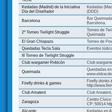
Kedadas (Madrid) de la Iniciativa
Kedadas (Madri
Día del Diseñador
(DDD)
Bar Queimada.
Barcelona
Barcelona.
Torneo de Twil
2º Torneo Twilight Struggle
Queimada
El Gran Chispazo
Torneo de Po
Quedadas Tecla Sala
Eventos lúdico
III Torneo de Twilight Struggle
Club wargamer Rvbicón
Club wargame
Queidadas en
Queimada
www.eldracde
Firefly drinks
Firefly drinks & games
http://www.fir
Club Amatent
Club Amatent,
Centro Cívico 
Zaragoza
CP: 50014 http
Alicante
Kedadas en Al