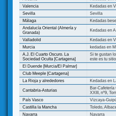
Valencia
Kedadas en V
Sevilla
Sevilla
Málaga
Kedadas bese
Andalucía Oriental (Almería y
Kedadas en An
Granada)
Valladolid
Kedadas en Va
Murcia
kedadas en M
A.J. El Cuarto Oscuro. La
Si te gustan l
Sociedad Oculta [Cartagena]
este es tu sit
El Duende [Murcia/El Palmar]
Club Meeple [Cartagena]
La Rioja y alrededores
Kedadas en L
Bar-Cafetería 
Cantabria-Asturias
XXIII, nº9, To
País Vasco
Vizcaya-Guip
Castilla la Mancha
Toledo, Albac
Navarra
Navarra