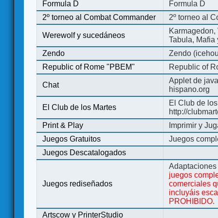
Formula D
Formula D
2º torneo al Combat Commander
2º torneo al
Karmagedon, W
Werewolf y sucedáneos
Tabula, Mafia
Zendo
Zendo (iceho
Republic of Rome "PBEM"
Republic of 
Applet de jav
Chat
hispano.org
El Club de los
El Club de los Martes
http://clubmar
Print & Play
Imprimir y Jug
Juegos Gratuitos
Juegos complet
Juegos Descatalogados
Adaptaciones 
juegos comple
Juegos rediseñados
comerciales q
incluyáis esc
PROHIBIDO.
Artscow y PrinterStudio