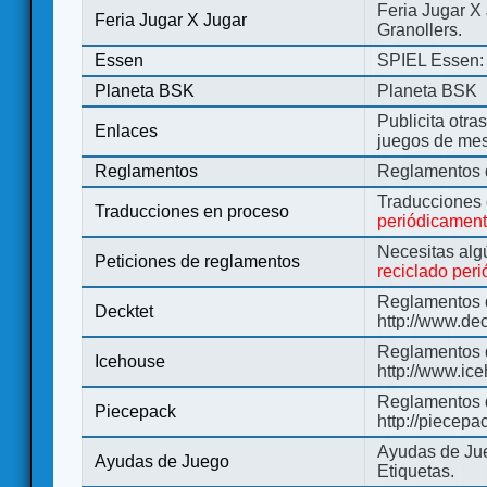
Feria Jugar X
Feria Jugar X Jugar
Granollers.
Essen
SPIEL Essen: 
Planeta BSK
Planeta BSK
Publicita otra
Enlaces
juegos de me
Reglamentos
Reglamentos d
Traducciones
Traducciones en proceso
periódicamen
Necesitas alg
Peticiones de reglamentos
reciclado per
Reglamentos d
Decktet
http://www.de
Reglamentos d
Icehouse
http://www.ic
Reglamentos 
Piecepack
http://piecepa
Ayudas de Jue
Ayudas de Juego
Etiquetas.