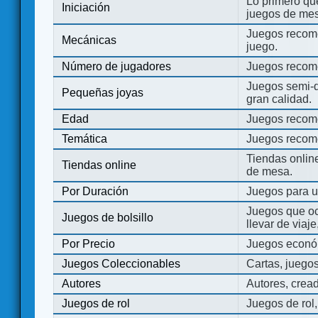
Lo primero que
Iniciación
juegos de mes
Juegos recome
Mecánicas
juego.
Número de jugadores
Juegos recom
Juegos semi-d
Pequeñas joyas
gran calidad.
Edad
Juegos recom
Temática
Juegos recom
Tiendas onli
Tiendas online
de mesa.
Por Duración
Juegos para u
Juegos que o
Juegos de bolsillo
llevar de viaje
Por Precio
Juegos económ
Juegos Coleccionables
Cartas, juego
Autores
Autores, crea
Juegos de rol
Juegos de rol,