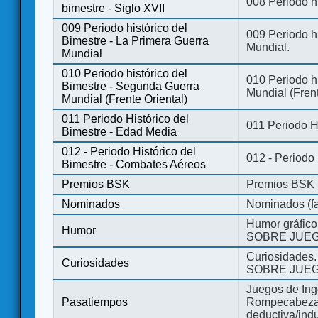
008 Periodo hi
bimestre - Siglo XVII
009 Periodo histórico del
009 Periodo hi
Bimestre - La Primera Guerra
Mundial.
Mundial
010 Periodo histórico del
010 Periodo h
Bimestre - Segunda Guerra
Mundial (Frent
Mundial (Frente Oriental)
011 Periodo Histórico del
011 Periodo H
Bimestre - Edad Media
012 - Periodo Histórico del
012 - Periodo
Bimestre - Combates Aéreos
Premios BSK
Premios BSK
Nominados
Nominados (fa
Humor gráfico
Humor
SOBRE JUEG
Curiosidades.
Curiosidades
SOBRE JUEG
Juegos de Ing
Pasatiempos
Rompecabezas
deductiva/indu