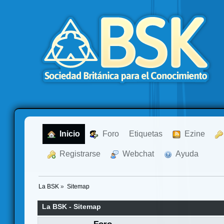
  Inicio
  Foro
Etiquetas
  Ezine
  Registrarse
  Webchat
  Ayuda
La BSK
»
Sitemap
La BSK - Sitemap