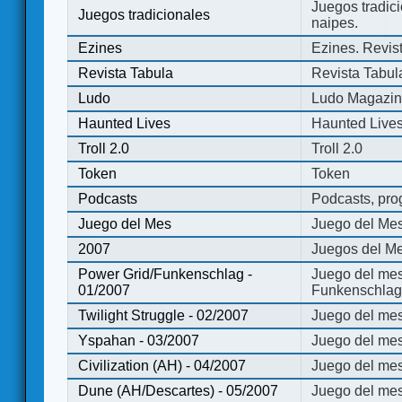
Juegos tradici
Juegos tradicionales
naipes.
Ezines
Ezines. Revist
Revista Tabula
Revista Tabul
Ludo
Ludo Magazi
Haunted Lives
Haunted Live
Troll 2.0
Troll 2.0
Token
Token
Podcasts
Podcasts, pro
Juego del Mes
Juego del Me
2007
Juegos del Me
Power Grid/Funkenschlag -
Juego del mes
01/2007
Funkenschlag 
Twilight Struggle - 02/2007
Juego del mes
Yspahan - 03/2007
Juego del me
Civilization (AH) - 04/2007
Juego del mes 
Dune (AH/Descartes) - 05/2007
Juego del me