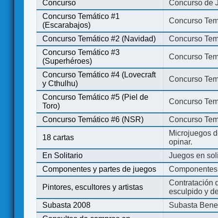
Concurso
Concurso de 
Concurso Temático #1
Concurso Temá
(Escarabajos)
Concurso Temático #2 (Navidad)
Concurso Tem
Concurso Temático #3
Concurso Tem
(Superhéroes)
Concurso Temático #4 (Lovecraft
Concurso Temá
y Cthulhu)
Concurso Temático #5 (Piel de
Concurso Temá
Toro)
Concurso Temático #6 (NSR)
Concurso Tem
Microjuegos d
18 cartas
opinar.
En Solitario
Juegos en soli
Componentes y partes de juegos
Componentes 
Contratación d
Pintores, escultores y artistas
esculpido y d
Subasta 2008
Subasta Bene