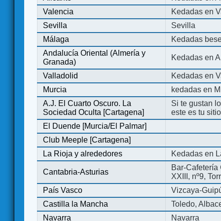
Valencia
Kedadas en V
Sevilla
Sevilla
Málaga
Kedadas bese
Andalucía Oriental (Almería y
Kedadas en An
Granada)
Valladolid
Kedadas en Va
Murcia
kedadas en M
A.J. El Cuarto Oscuro. La
Si te gustan l
Sociedad Oculta [Cartagena]
este es tu sit
El Duende [Murcia/El Palmar]
Club Meeple [Cartagena]
La Rioja y alrededores
Kedadas en L
Bar-Cafetería 
Cantabria-Asturias
XXIII, nº9, To
País Vasco
Vizcaya-Guip
Castilla la Mancha
Toledo, Albac
Navarra
Navarra