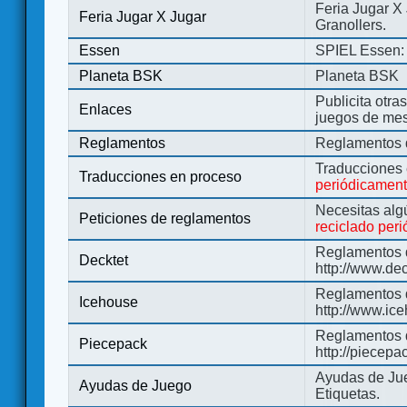
Feria Jugar X
Feria Jugar X Jugar
Granollers.
Essen
SPIEL Essen: 
Planeta BSK
Planeta BSK
Publicita otra
Enlaces
juegos de me
Reglamentos
Reglamentos d
Traducciones
Traducciones en proceso
periódicamen
Necesitas alg
Peticiones de reglamentos
reciclado per
Reglamentos d
Decktet
http://www.de
Reglamentos d
Icehouse
http://www.ic
Reglamentos 
Piecepack
http://piecepa
Ayudas de Jue
Ayudas de Juego
Etiquetas.