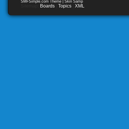
SMFSimple.com Theme | Skin Samp
Sitemap:
Boards
|
Topics
|
XML