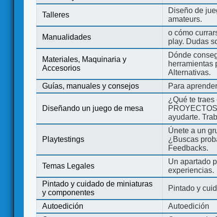
Diseño de jue
Talleres
amateurs.
o cómo currars
Manualidades
play. Dudas so
Dónde consegu
Materiales, Maquinaria y
herramientas 
Accesorios
Alternativas.
Guías, manuales y consejos
Para aprender
¿Qué te traes
Diseñando un juego de mesa
PROYECTOS co
ayudarte. Tra
Únete a un gru
Playtestings
¿Buscas probad
Feedbacks.
Un apartado pa
Temas Legales
experiencias.
Pintado y cuidado de miniaturas
Pintado y cui
y componentes
Autoedición
Autoedición