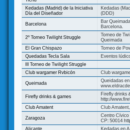
Kedadas (Madrid) de la Iniciativa
Kedadas (Madri
Día del Diseñador
(DDD)
Bar Queimada.
Barcelona
Barcelona.
Torneo de Twil
2º Torneo Twilight Struggle
Queimada
El Gran Chispazo
Torneo de Po
Quedadas Tecla Sala
Eventos lúdico
III Torneo de Twilight Struggle
Club wargamer Rvbicón
Club wargame
Queidadas en
Queimada
www.eldracde
Firefly drinks
Firefly drinks & games
http://www.fir
Club Amatent
Club Amatent,
Centro Cívico 
Zaragoza
CP: 50014 http
Alicante
Kedadas en Al