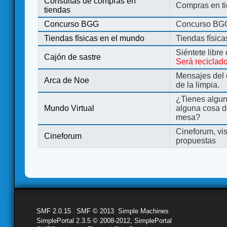
Consultas de compras en
Compras en ti
tiendas
Concurso BGG
Concurso BG
Tiendas físicas en el mundo
Tiendas físic
Siéntete libre
Cajón de sastre
Será reciclad
Mensajes del 
Arca de Noe
de la limpia.
¿Tienes algu
Mundo Virtual
alguna cosa d
mesa?
Cineforum, vis
Cineforum
propuestas
SMF 2.0.15
|
SMF © 2013
,
Simple Machines
SimplePortal 2.3.5 © 2008-2012, SimplePortal