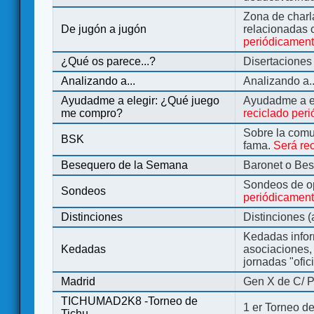
Zona de charl
De jugón a jugón
relacionadas 
periódicamen
¿Qué os parece...?
Disertaciones
Analizando a...
Analizando a..
Ayudadme a elegir: ¿Qué juego
Ayudadme a e
me compro?
reciclado per
Sobre la comu
BSK
fama.
Será re
Besequero de la Semana
Baronet o Be
Sondeos de o
Sondeos
periódicament
Distinciones
Distinciones 
Kedadas infor
Kedadas
asociaciones, 
jornadas "ofic
Madrid
Gen X de C/ P
TICHUMAD2K8 -Torneo de
1 er Torneo de
Tichu