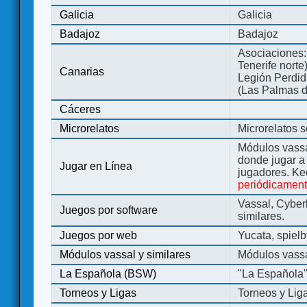
Galicia
Galicia
Badajoz
Badajoz
Asociaciones:
Tenerife norte
Canarias
Legión Perdida
(Las Palmas d
Cáceres
Microrelatos
Microrelatos 
Módulos vassa
donde jugar 
Jugar en Línea
jugadores. Ke
periódicamen
Vassal, Cyber
Juegos por software
similares.
Juegos por web
Yucata, spiel
Módulos vassal y similares
Módulos vassa
La Española (BSW)
"La Española
Torneos y Ligas
Torneos y Lig