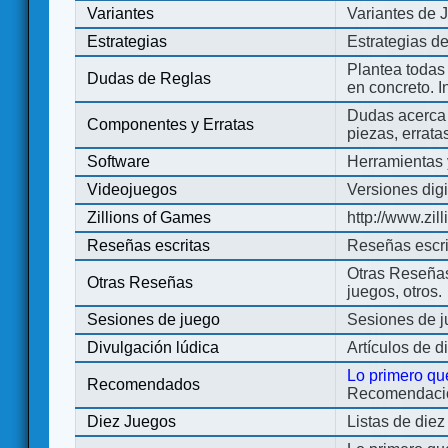
Variantes
Variantes de 
Estrategias
Estrategias d
Plantea todas
Dudas de Reglas
en concreto. 
Dudas acerca 
Componentes y Erratas
piezas, errata
Software
Herramientas 
Videojuegos
Versiones digi
Zillions of Games
http://www.zi
Reseñas escritas
Reseñas escri
Otras Reseñas 
Otras Reseñas
juegos, otros.
Sesiones de juego
Sesiones de 
Divulgación lúdica
Artículos de d
Lo primero qu
Recomendados
Recomendacion
Diez Juegos
Listas de die