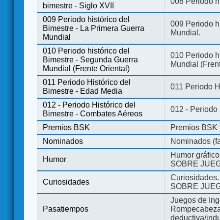
008 Periodo hi
bimestre - Siglo XVII
009 Periodo histórico del
009 Periodo hi
Bimestre - La Primera Guerra
Mundial.
Mundial
010 Periodo histórico del
010 Periodo h
Bimestre - Segunda Guerra
Mundial (Frent
Mundial (Frente Oriental)
011 Periodo Histórico del
011 Periodo H
Bimestre - Edad Media
012 - Periodo Histórico del
012 - Periodo
Bimestre - Combates Aéreos
Premios BSK
Premios BSK
Nominados
Nominados (fa
Humor gráfico
Humor
SOBRE JUEG
Curiosidades.
Curiosidades
SOBRE JUEG
Juegos de Ing
Pasatiempos
Rompecabezas
deductiva/indu