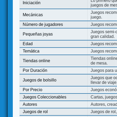
Lo primero que
Iniciación
juegos de mes
Juegos recome
Mecánicas
juego.
Número de jugadores
Juegos recom
Juegos semi-d
Pequeñas joyas
gran calidad.
Edad
Juegos recom
Temática
Juegos recom
Tiendas onli
Tiendas online
de mesa.
Por Duración
Juegos para u
Juegos que o
Juegos de bolsillo
llevar de viaje
Por Precio
Juegos económ
Juegos Coleccionables
Cartas, juego
Autores
Autores, crea
Juegos de rol
Juegos de rol,