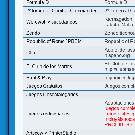
Formula D
Formula D
2º torneo al Combat Commander
2º torneo al
Karmagedon, W
Werewolf y sucedáneos
Tabula, Mafia
Zendo
Zendo (iceho
Republic of Rome "PBEM"
Republic of 
Applet de jav
Chat
hispano.org
El Club de los
El Club de los Martes
http://clubmar
Print & Play
Imprimir y Jug
Juegos Gratuitos
Juegos complet
Juegos Descatalogados
Adaptaciones 
juegos comple
Juegos rediseñados
comerciales q
incluyáis esc
PROHIBIDO.
Artscow y PrinterStudio