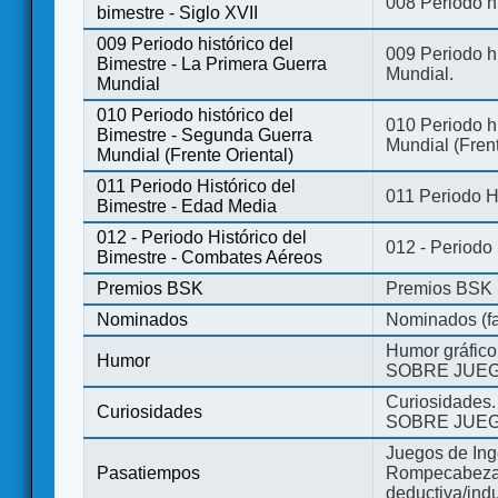
008 Periodo hi
bimestre - Siglo XVII
009 Periodo histórico del
009 Periodo hi
Bimestre - La Primera Guerra
Mundial.
Mundial
010 Periodo histórico del
010 Periodo h
Bimestre - Segunda Guerra
Mundial (Frent
Mundial (Frente Oriental)
011 Periodo Histórico del
011 Periodo H
Bimestre - Edad Media
012 - Periodo Histórico del
012 - Periodo
Bimestre - Combates Aéreos
Premios BSK
Premios BSK
Nominados
Nominados (fa
Humor gráfico
Humor
SOBRE JUEG
Curiosidades.
Curiosidades
SOBRE JUEG
Juegos de Ing
Pasatiempos
Rompecabezas
deductiva/indu