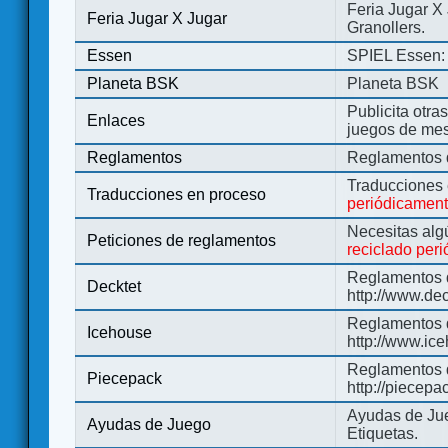
Feria Jugar X
Feria Jugar X Jugar
Granollers.
Essen
SPIEL Essen: 
Planeta BSK
Planeta BSK
Publicita otra
Enlaces
juegos de me
Reglamentos
Reglamentos d
Traducciones
Traducciones en proceso
periódicamen
Necesitas alg
Peticiones de reglamentos
reciclado per
Reglamentos d
Decktet
http://www.de
Reglamentos d
Icehouse
http://www.ic
Reglamentos 
Piecepack
http://piecepa
Ayudas de Jue
Ayudas de Juego
Etiquetas.