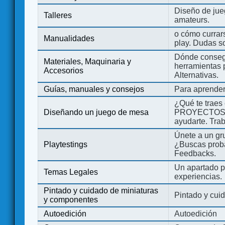
Diseño de jue
Talleres
amateurs.
o cómo currars
Manualidades
play. Dudas so
Dónde consegu
Materiales, Maquinaria y
herramientas 
Accesorios
Alternativas.
Guías, manuales y consejos
Para aprender
¿Qué te traes
Diseñando un juego de mesa
PROYECTOS co
ayudarte. Tra
Únete a un gru
Playtestings
¿Buscas probad
Feedbacks.
Un apartado pa
Temas Legales
experiencias.
Pintado y cuidado de miniaturas
Pintado y cui
y componentes
Autoedición
Autoedición