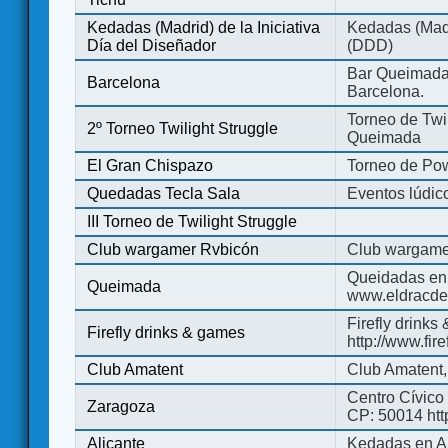
Kedadas (Madrid) de la Iniciativa
Kedadas (Madri
Día del Diseñador
(DDD)
Bar Queimada.
Barcelona
Barcelona.
Torneo de Twil
2º Torneo Twilight Struggle
Queimada
El Gran Chispazo
Torneo de Po
Quedadas Tecla Sala
Eventos lúdico
III Torneo de Twilight Struggle
Club wargamer Rvbicón
Club wargame
Queidadas en
Queimada
www.eldracde
Firefly drinks
Firefly drinks & games
http://www.fir
Club Amatent
Club Amatent,
Centro Cívico 
Zaragoza
CP: 50014 http
Alicante
Kedadas en Al