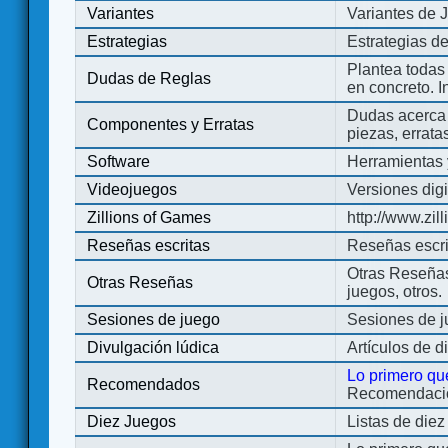
Variantes
Variantes de 
Estrategias
Estrategias d
Plantea todas
Dudas de Reglas
en concreto. 
Dudas acerca 
Componentes y Erratas
piezas, errata
Software
Herramientas 
Videojuegos
Versiones digi
Zillions of Games
http://www.zi
Reseñas escritas
Reseñas escri
Otras Reseñas 
Otras Reseñas
juegos, otros.
Sesiones de juego
Sesiones de 
Divulgación lúdica
Artículos de d
Lo primero qu
Recomendados
Recomendacion
Diez Juegos
Listas de die