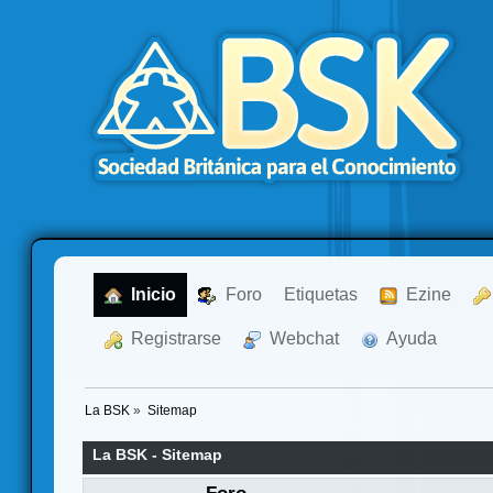
  Inicio
  Foro
Etiquetas
  Ezine
  Registrarse
  Webchat
  Ayuda
La BSK
»
Sitemap
La BSK - Sitemap