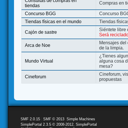
Consultas de compras en
Compras en ti
tiendas
Concurso BGG
Concurso BG
Tiendas físicas en el mundo
Tiendas físic
Siéntete libre
Cajón de sastre
Será reciclad
Mensajes del 
Arca de Noe
de la limpia.
¿Tienes algu
Mundo Virtual
alguna cosa d
mesa?
Cineforum, vis
Cineforum
propuestas
SMF 2.0.15
|
SMF © 2013
,
Simple Machines
SimplePortal 2.3.5 © 2008-2012, SimplePortal