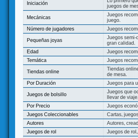
Lo primero que
Iniciación
juegos de mes
Juegos recome
Mecánicas
juego.
Número de jugadores
Juegos recom
Juegos semi-d
Pequeñas joyas
gran calidad.
Edad
Juegos recom
Temática
Juegos recom
Tiendas onli
Tiendas online
de mesa.
Por Duración
Juegos para u
Juegos que o
Juegos de bolsillo
llevar de viaje
Por Precio
Juegos económ
Juegos Coleccionables
Cartas, juego
Autores
Autores, crea
Juegos de rol
Juegos de rol,