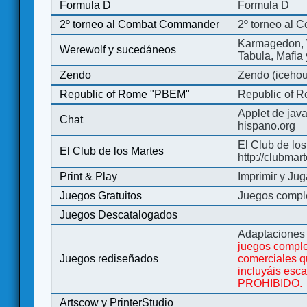
Formula D
Formula D
2º torneo al Combat Commander
2º torneo al
Karmagedon, W
Werewolf y sucedáneos
Tabula, Mafia
Zendo
Zendo (iceho
Republic of Rome "PBEM"
Republic of 
Applet de jav
Chat
hispano.org
El Club de los
El Club de los Martes
http://clubmar
Print & Play
Imprimir y Jug
Juegos Gratuitos
Juegos complet
Juegos Descatalogados
Adaptaciones 
juegos comple
Juegos rediseñados
comerciales q
incluyáis esc
PROHIBIDO.
Artscow y PrinterStudio