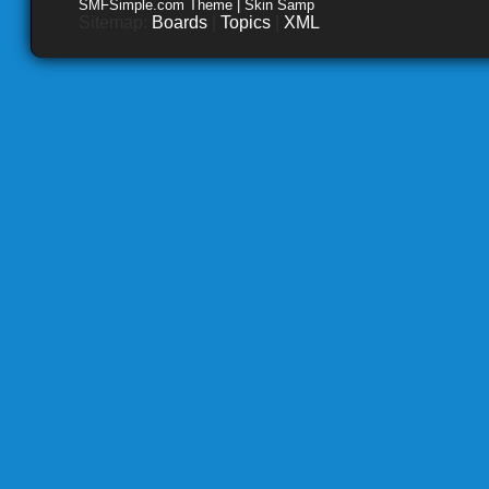
SMFSimple.com Theme | Skin Samp
Sitemap:
Boards
|
Topics
|
XML