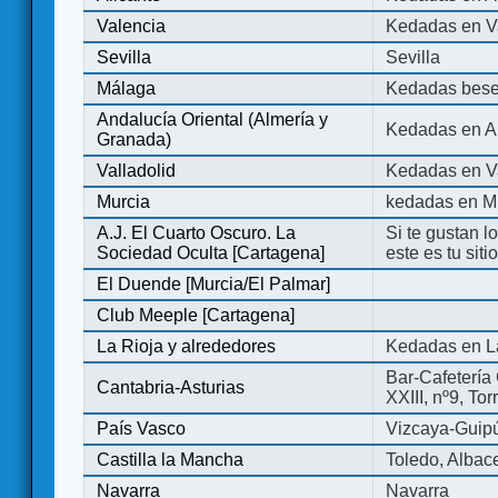
Valencia
Kedadas en V
Sevilla
Sevilla
Málaga
Kedadas bese
Andalucía Oriental (Almería y
Kedadas en An
Granada)
Valladolid
Kedadas en Va
Murcia
kedadas en M
A.J. El Cuarto Oscuro. La
Si te gustan l
Sociedad Oculta [Cartagena]
este es tu sit
El Duende [Murcia/El Palmar]
Club Meeple [Cartagena]
La Rioja y alrededores
Kedadas en L
Bar-Cafetería 
Cantabria-Asturias
XXIII, nº9, To
País Vasco
Vizcaya-Guip
Castilla la Mancha
Toledo, Albac
Navarra
Navarra