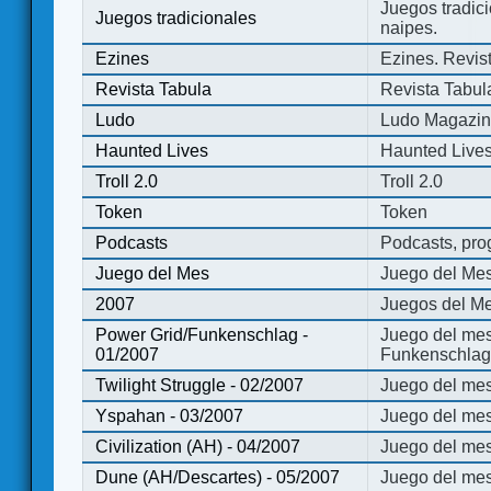
Juegos tradici
Juegos tradicionales
naipes.
Ezines
Ezines. Revist
Revista Tabula
Revista Tabul
Ludo
Ludo Magazi
Haunted Lives
Haunted Live
Troll 2.0
Troll 2.0
Token
Token
Podcasts
Podcasts, pro
Juego del Mes
Juego del Me
2007
Juegos del Me
Power Grid/Funkenschlag -
Juego del mes
01/2007
Funkenschlag 
Twilight Struggle - 02/2007
Juego del mes
Yspahan - 03/2007
Juego del me
Civilization (AH) - 04/2007
Juego del mes 
Dune (AH/Descartes) - 05/2007
Juego del me