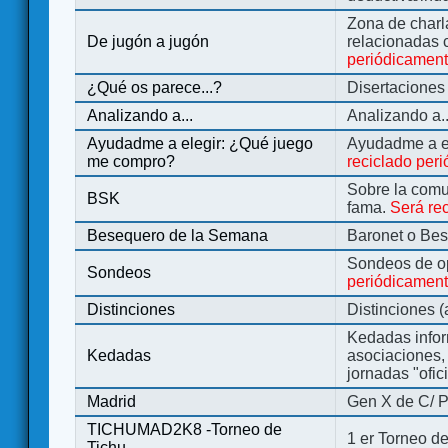
Zona de charl
De jugón a jugón
relacionadas 
periódicamen
¿Qué os parece...?
Disertaciones
Analizando a...
Analizando a..
Ayudadme a elegir: ¿Qué juego
Ayudadme a e
me compro?
reciclado per
Sobre la comu
BSK
fama.
Será re
Besequero de la Semana
Baronet o Be
Sondeos de o
Sondeos
periódicament
Distinciones
Distinciones 
Kedadas infor
Kedadas
asociaciones, 
jornadas "ofic
Madrid
Gen X de C/ P
TICHUMAD2K8 -Torneo de
1 er Torneo de
Tichu