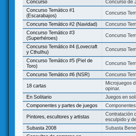
Concurso
Concurso de 
Concurso Temático #1
Concurso Temá
(Escarabajos)
Concurso Temático #2 (Navidad)
Concurso Tem
Concurso Temático #3
Concurso Tem
(Superhéroes)
Concurso Temático #4 (Lovecraft
Concurso Temá
y Cthulhu)
Concurso Temático #5 (Piel de
Concurso Temá
Toro)
Concurso Temático #6 (NSR)
Concurso Tem
Microjuegos d
18 cartas
opinar.
En Solitario
Juegos en soli
Componentes y partes de juegos
Componentes 
Contratación d
Pintores, escultores y artistas
esculpido y d
Subasta 2008
Subasta Bene