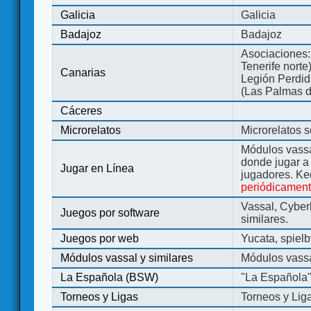
Galicia
Galicia
Badajoz
Badajoz
Asociaciones:
Tenerife norte
Canarias
Legión Perdida
(Las Palmas d
Cáceres
Microrelatos
Microrelatos 
Módulos vassa
donde jugar 
Jugar en Línea
jugadores. Ke
periódicamen
Vassal, Cyber
Juegos por software
similares.
Juegos por web
Yucata, spiel
Módulos vassal y similares
Módulos vassa
La Española (BSW)
"La Española
Torneos y Ligas
Torneos y Lig