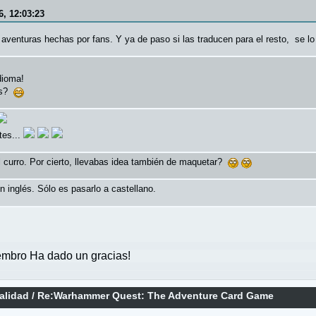
6, 12:03:23
aventuras hechas por fans. Y ya de paso si las traducen para el resto, se l
dioma!
ios?
tes...
 curro. Por cierto, llevabas idea también de maquetar?
 inglés. Sólo es pasarlo a castellano.
mbro Ha dado un gracias!
alidad
/
Re:Warhammer Quest: The Adventure Card Game