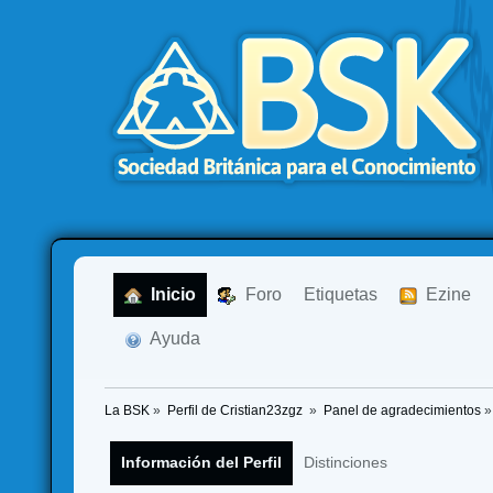
  Inicio
  Foro
Etiquetas
  Ezine
  Ayuda
La BSK
»
Perfil de Cristian23zgz 
»
Panel de agradecimientos
»
Información del Perfil
Distinciones