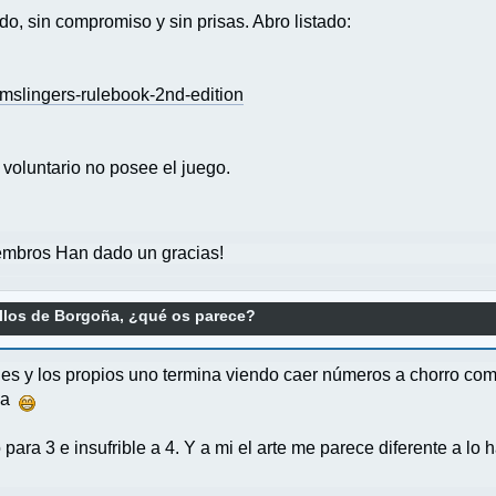
o, sin compromiso y sin prisas. Abro listado:
mslingers-rulebook-2nd-edition
 voluntario no posee el juego.
mbros Han dado un gracias!
llos de Borgoña, ¿qué os parece?
ales y los propios uno termina viendo caer números a chorro como
cia
ara 3 e insufrible a 4. Y a mi el arte me parece diferente a lo h