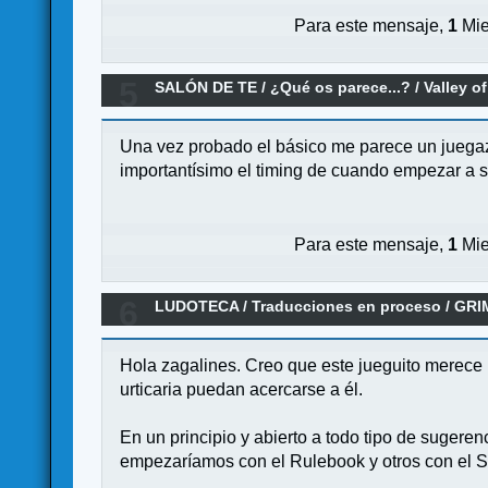
Para este mensaje,
1
Mie
5
SALÓN DE TE
/
¿Qué os parece...?
/
Valley o
Una vez probado el básico me parece un juegazo 
importantísimo el timing de cuando empezar a se
Para este mensaje,
1
Mie
6
LUDOTECA
/
Traducciones en proceso
/
GRI
Hola zagalines. Creo que este jueguito merece 
urticaria puedan acercarse a él.
En un principio y abierto a todo tipo de sugeren
empezaríamos con el Rulebook y otros con el S