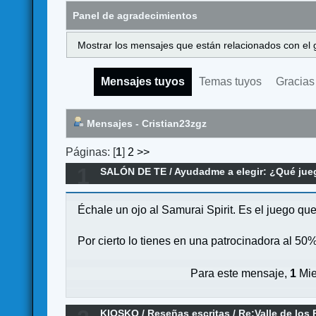
Panel de agradecimientos
Mostrar los mensajes que están relacionados con el 
Mensajes tuyos
Temas tuyos
Gracias
Mensajes - Cristian23zgz
Páginas: [
1
]
2
>>
1
SALÓN DE TE
/
Ayudadme a elegir: ¿Qué ju
Échale un ojo al Samurai Spirit. Es el juego q
Por cierto lo tienes en una patrocinadora al 50%
Para este mensaje,
1
Mie
KIOSKO
/
Reseñas escritas
/
Re:Valle de los