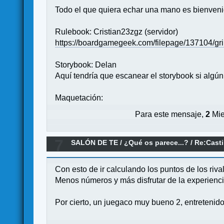
Todo el que quiera echar una mano es bienvenid
Rulebook: Cristian23zgz (servidor)
https://boardgamegeek.com/filepage/137104/gri
Storybook: Delan
Aquí tendría que escanear el storybook si algún
Maquetación:
Para este mensaje,
2
Mie
7
SALÓN DE TE
/
¿Qué os parece...?
/
Re:Casti
Con esto de ir calculando los puntos de los riv
Menos números y más disfrutar de la experien
Por cierto, un juegaco muy bueno 2, entretenido p