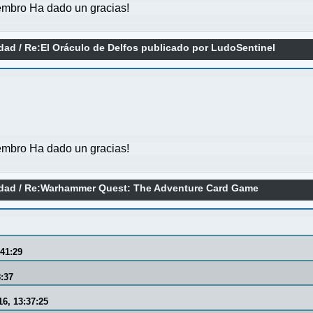
mbro Ha dado un gracias!
idad
/
Re:El Oráculo de Delfos publicado por LudoSentinel
mbro Ha dado un gracias!
idad
/
Re:Warhammer Quest: The Adventure Card Game
:41:29
8:37
16, 13:37:25