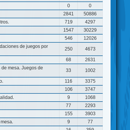
0
0
2841
50886
tros.
719
4297
1547
30229
546
12026
aciones de juegos por
250
4673
68
2631
os de mesa. Juegos de
33
1002
o.
116
3375
106
3747
alidad.
9
1068
77
2293
155
3903
 mesa.
9
77
16
359