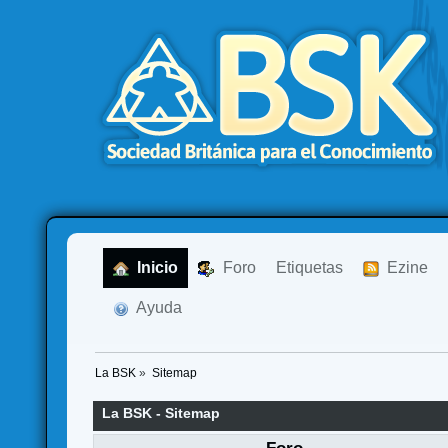
  Inicio
  Foro
Etiquetas
  Ezine
  Ayuda
La BSK
»
Sitemap
La BSK - Sitemap