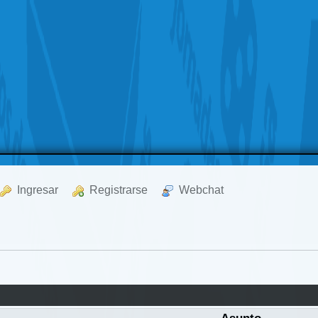
  Ingresar
  Registrarse
  Webchat