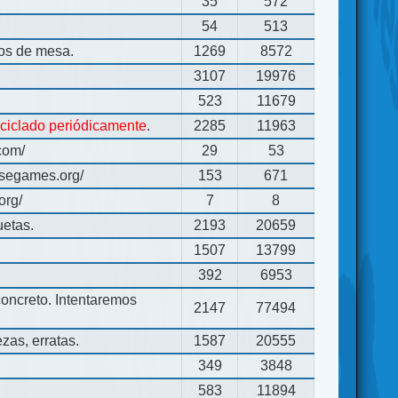
35
572
54
513
gos de mesa.
1269
8572
3107
19976
523
11679
eciclado periódicamente
.
2285
11963
com/
29
53
usegames.org/
153
671
org/
7
8
uetas.
2193
20659
1507
13799
392
6953
concreto. Intentaremos
2147
77494
zas, erratas.
1587
20555
349
3848
583
11894