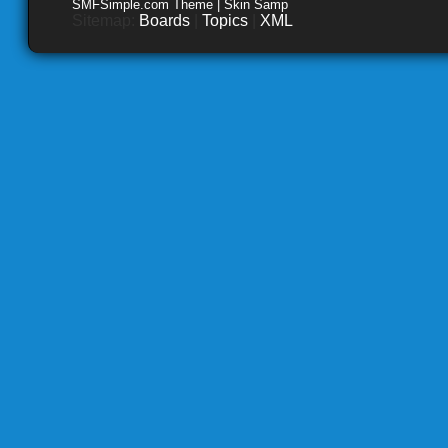
SMFSimple.com Theme | Skin Samp
Sitemap:
Boards
|
Topics
|
XML