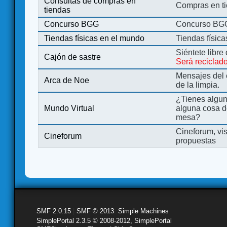
Consultas de compras en
Compras en ti
tiendas
Concurso BGG
Concurso BG
Tiendas físicas en el mundo
Tiendas físic
Siéntete libre
Cajón de sastre
Será reciclad
Mensajes del 
Arca de Noe
de la limpia.
¿Tienes algu
Mundo Virtual
alguna cosa d
mesa?
Cineforum, vis
Cineforum
propuestas
SMF 2.0.15
|
SMF © 2013
,
Simple Machines
SimplePortal 2.3.5 © 2008-2012, SimplePortal