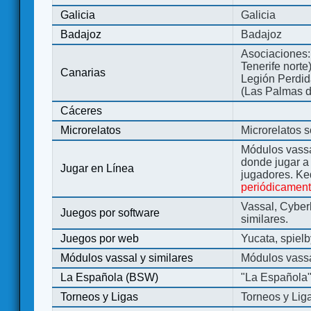
Galicia
Galicia
Badajoz
Badajoz
Asociaciones:
Tenerife norte
Canarias
Legión Perdida
(Las Palmas d
Cáceres
Microrelatos
Microrelatos 
Módulos vassa
donde jugar 
Jugar en Línea
jugadores. Ke
periódicamen
Vassal, Cyber
Juegos por software
similares.
Juegos por web
Yucata, spiel
Módulos vassal y similares
Módulos vassa
La Española (BSW)
"La Española
Torneos y Ligas
Torneos y Lig