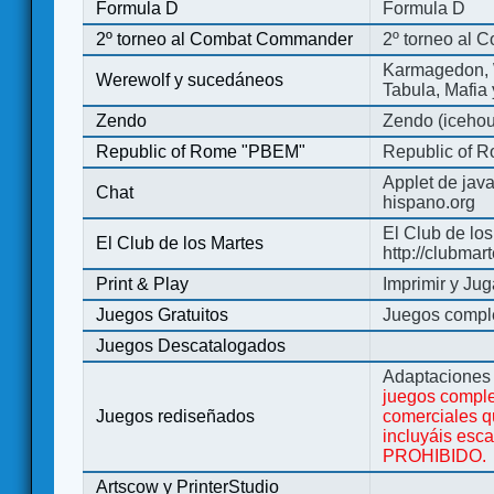
Formula D
Formula D
2º torneo al Combat Commander
2º torneo al
Karmagedon, W
Werewolf y sucedáneos
Tabula, Mafia
Zendo
Zendo (iceho
Republic of Rome "PBEM"
Republic of 
Applet de jav
Chat
hispano.org
El Club de los
El Club de los Martes
http://clubmar
Print & Play
Imprimir y Jug
Juegos Gratuitos
Juegos complet
Juegos Descatalogados
Adaptaciones 
juegos comple
Juegos rediseñados
comerciales q
incluyáis esc
PROHIBIDO.
Artscow y PrinterStudio