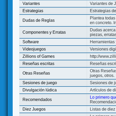
Variantes
Variantes de 
Estrategias
Estrategias d
Plantea todas
Dudas de Reglas
en concreto. 
Dudas acerca 
Componentes y Erratas
piezas, errata
Software
Herramientas 
Videojuegos
Versiones digi
Zillions of Games
http://www.zi
Reseñas escritas
Reseñas escri
Otras Reseñas 
Otras Reseñas
juegos, otros.
Sesiones de juego
Sesiones de 
Divulgación lúdica
Artículos de d
Lo primero qu
Recomendados
Recomendacion
Diez Juegos
Listas de die