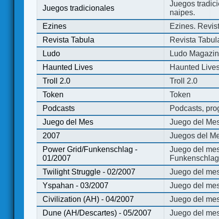
Juegos tradici
Juegos tradicionales
naipes.
Ezines
Ezines. Revist
Revista Tabula
Revista Tabul
Ludo
Ludo Magazi
Haunted Lives
Haunted Live
Troll 2.0
Troll 2.0
Token
Token
Podcasts
Podcasts, pro
Juego del Mes
Juego del Me
2007
Juegos del Me
Power Grid/Funkenschlag -
Juego del mes
01/2007
Funkenschlag 
Twilight Struggle - 02/2007
Juego del mes
Yspahan - 03/2007
Juego del me
Civilization (AH) - 04/2007
Juego del mes 
Dune (AH/Descartes) - 05/2007
Juego del me