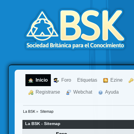
  Inicio
  Foro
Etiquetas
  Ezine
  Registrarse
  Webchat
  Ayuda
La BSK
»
Sitemap
La BSK - Sitemap