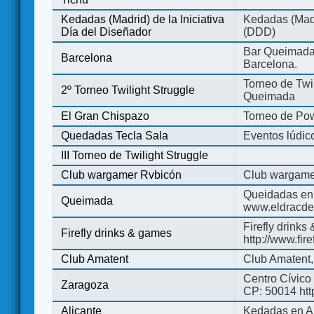
Kedadas (Madrid) de la Iniciativa
Kedadas (Madri
Día del Diseñador
(DDD)
Bar Queimada.
Barcelona
Barcelona.
Torneo de Twil
2º Torneo Twilight Struggle
Queimada
El Gran Chispazo
Torneo de Po
Quedadas Tecla Sala
Eventos lúdico
III Torneo de Twilight Struggle
Club wargamer Rvbicón
Club wargame
Queidadas en
Queimada
www.eldracde
Firefly drinks
Firefly drinks & games
http://www.fir
Club Amatent
Club Amatent,
Centro Cívico 
Zaragoza
CP: 50014 http
Alicante
Kedadas en Al