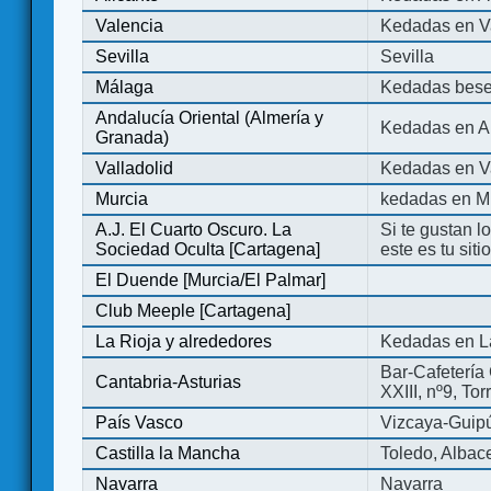
Valencia
Kedadas en V
Sevilla
Sevilla
Málaga
Kedadas bese
Andalucía Oriental (Almería y
Kedadas en An
Granada)
Valladolid
Kedadas en Va
Murcia
kedadas en M
A.J. El Cuarto Oscuro. La
Si te gustan l
Sociedad Oculta [Cartagena]
este es tu sit
El Duende [Murcia/El Palmar]
Club Meeple [Cartagena]
La Rioja y alrededores
Kedadas en L
Bar-Cafetería 
Cantabria-Asturias
XXIII, nº9, To
País Vasco
Vizcaya-Guip
Castilla la Mancha
Toledo, Albac
Navarra
Navarra