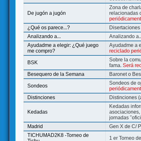
Zona de charl
De jugón a jugón
relacionadas 
periódicamen
¿Qué os parece...?
Disertaciones
Analizando a...
Analizando a..
Ayudadme a elegir: ¿Qué juego
Ayudadme a e
me compro?
reciclado per
Sobre la comu
BSK
fama.
Será re
Besequero de la Semana
Baronet o Be
Sondeos de o
Sondeos
periódicament
Distinciones
Distinciones 
Kedadas infor
Kedadas
asociaciones, 
jornadas "ofic
Madrid
Gen X de C/ P
TICHUMAD2K8 -Torneo de
1 er Torneo de
Tichu