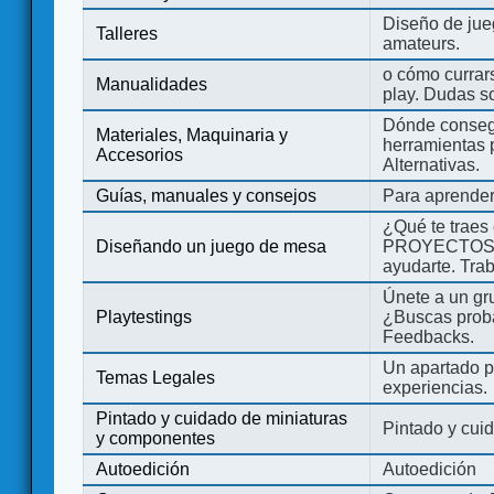
Diseño de jue
Talleres
amateurs.
o cómo currars
Manualidades
play. Dudas so
Dónde consegu
Materiales, Maquinaria y
herramientas 
Accesorios
Alternativas.
Guías, manuales y consejos
Para aprender
¿Qué te traes
Diseñando un juego de mesa
PROYECTOS co
ayudarte. Tra
Únete a un gru
Playtestings
¿Buscas probad
Feedbacks.
Un apartado pa
Temas Legales
experiencias.
Pintado y cuidado de miniaturas
Pintado y cui
y componentes
Autoedición
Autoedición