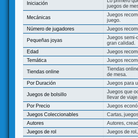
Lo primero que
Iniciación
juegos de mes
Juegos recome
Mecánicas
juego.
Número de jugadores
Juegos recom
Juegos semi-d
Pequeñas joyas
gran calidad.
Edad
Juegos recom
Temática
Juegos recom
Tiendas onli
Tiendas online
de mesa.
Por Duración
Juegos para u
Juegos que o
Juegos de bolsillo
llevar de viaje
Por Precio
Juegos económ
Juegos Coleccionables
Cartas, juego
Autores
Autores, crea
Juegos de rol
Juegos de rol,