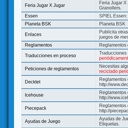
Feria Jugar X
Feria Jugar X Jugar
Granollers.
Essen
SPIEL Essen: 
Planeta BSK
Planeta BSK
Publicita otra
Enlaces
juegos de me
Reglamentos
Reglamentos d
Traducciones
Traducciones en proceso
periódicamen
Necesitas alg
Peticiones de reglamentos
reciclado per
Reglamentos d
Decktet
http://www.de
Reglamentos d
Icehouse
http://www.ic
Reglamentos 
Piecepack
http://piecepa
Ayudas de Jue
Ayudas de Juego
Etiquetas.