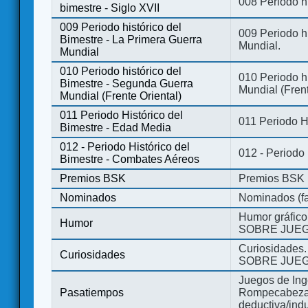
008 Periodo hi
bimestre - Siglo XVII
009 Periodo histórico del
009 Periodo hi
Bimestre - La Primera Guerra
Mundial.
Mundial
010 Periodo histórico del
010 Periodo h
Bimestre - Segunda Guerra
Mundial (Frent
Mundial (Frente Oriental)
011 Periodo Histórico del
011 Periodo H
Bimestre - Edad Media
012 - Periodo Histórico del
012 - Periodo
Bimestre - Combates Aéreos
Premios BSK
Premios BSK
Nominados
Nominados (fa
Humor gráfico
Humor
SOBRE JUEG
Curiosidades.
Curiosidades
SOBRE JUEG
Juegos de Ing
Pasatiempos
Rompecabezas
deductiva/indu