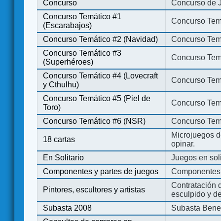
Concurso
Concurso de 
Concurso Temático #1
Concurso Temá
(Escarabajos)
Concurso Temático #2 (Navidad)
Concurso Tem
Concurso Temático #3
Concurso Tem
(Superhéroes)
Concurso Temático #4 (Lovecraft
Concurso Temá
y Cthulhu)
Concurso Temático #5 (Piel de
Concurso Temá
Toro)
Concurso Temático #6 (NSR)
Concurso Tem
Microjuegos d
18 cartas
opinar.
En Solitario
Juegos en soli
Componentes y partes de juegos
Componentes 
Contratación d
Pintores, escultores y artistas
esculpido y d
Subasta 2008
Subasta Bene