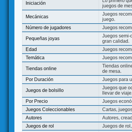
Lo primero que
Iniciación
juegos de mes
Juegos recome
Mecánicas
juego.
Número de jugadores
Juegos recom
Juegos semi-d
Pequeñas joyas
gran calidad.
Edad
Juegos recom
Temática
Juegos recom
Tiendas onli
Tiendas online
de mesa.
Por Duración
Juegos para u
Juegos que o
Juegos de bolsillo
llevar de viaje
Por Precio
Juegos económ
Juegos Coleccionables
Cartas, juego
Autores
Autores, crea
Juegos de rol
Juegos de rol,