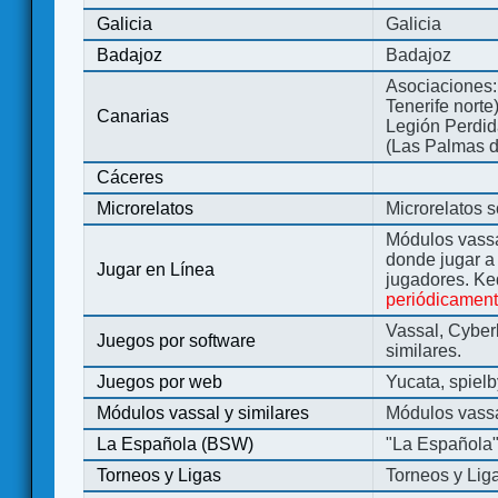
Galicia
Galicia
Badajoz
Badajoz
Asociaciones:
Tenerife norte
Canarias
Legión Perdida
(Las Palmas d
Cáceres
Microrelatos
Microrelatos 
Módulos vassa
donde jugar 
Jugar en Línea
jugadores. Ke
periódicamen
Vassal, Cyber
Juegos por software
similares.
Juegos por web
Yucata, spiel
Módulos vassal y similares
Módulos vassa
La Española (BSW)
"La Española
Torneos y Ligas
Torneos y Lig