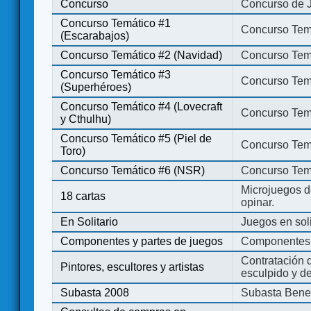
Concurso
Concurso de 
Concurso Temático #1
Concurso Temá
(Escarabajos)
Concurso Temático #2 (Navidad)
Concurso Tem
Concurso Temático #3
Concurso Tem
(Superhéroes)
Concurso Temático #4 (Lovecraft
Concurso Temá
y Cthulhu)
Concurso Temático #5 (Piel de
Concurso Temá
Toro)
Concurso Temático #6 (NSR)
Concurso Tem
Microjuegos d
18 cartas
opinar.
En Solitario
Juegos en soli
Componentes y partes de juegos
Componentes 
Contratación d
Pintores, escultores y artistas
esculpido y d
Subasta 2008
Subasta Bene