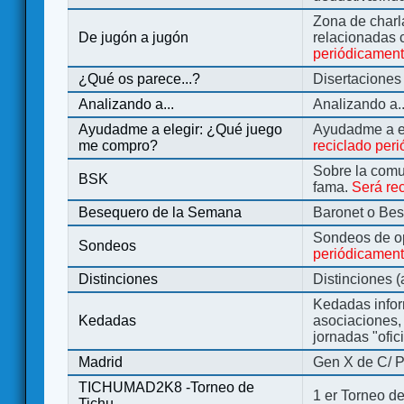
Zona de charl
De jugón a jugón
relacionadas 
periódicamen
¿Qué os parece...?
Disertaciones
Analizando a...
Analizando a..
Ayudadme a elegir: ¿Qué juego
Ayudadme a e
me compro?
reciclado per
Sobre la comu
BSK
fama.
Será re
Besequero de la Semana
Baronet o Be
Sondeos de o
Sondeos
periódicament
Distinciones
Distinciones 
Kedadas infor
Kedadas
asociaciones, 
jornadas "ofic
Madrid
Gen X de C/ P
TICHUMAD2K8 -Torneo de
1 er Torneo de
Tichu