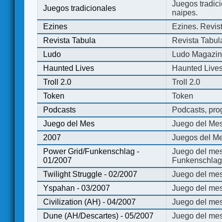
Juegos tradici
Juegos tradicionales
naipes.
Ezines
Ezines. Revist
Revista Tabula
Revista Tabul
Ludo
Ludo Magazi
Haunted Lives
Haunted Live
Troll 2.0
Troll 2.0
Token
Token
Podcasts
Podcasts, pro
Juego del Mes
Juego del Me
2007
Juegos del Me
Power Grid/Funkenschlag -
Juego del mes
01/2007
Funkenschlag 
Twilight Struggle - 02/2007
Juego del mes
Yspahan - 03/2007
Juego del me
Civilization (AH) - 04/2007
Juego del mes 
Dune (AH/Descartes) - 05/2007
Juego del me