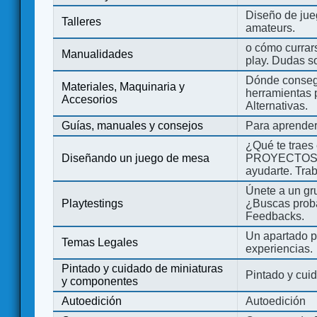
Diseño de jue
Talleres
amateurs.
o cómo currars
Manualidades
play. Dudas so
Dónde consegu
Materiales, Maquinaria y
herramientas 
Accesorios
Alternativas.
Guías, manuales y consejos
Para aprender
¿Qué te traes
Diseñando un juego de mesa
PROYECTOS co
ayudarte. Tra
Únete a un gru
Playtestings
¿Buscas probad
Feedbacks.
Un apartado pa
Temas Legales
experiencias.
Pintado y cuidado de miniaturas
Pintado y cui
y componentes
Autoedición
Autoedición