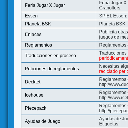
Feria Jugar X
Feria Jugar X Jugar
Granollers.
Essen
SPIEL Essen: 
Planeta BSK
Planeta BSK
Publicita otra
Enlaces
juegos de me
Reglamentos
Reglamentos d
Traducciones
Traducciones en proceso
periódicamen
Necesitas alg
Peticiones de reglamentos
reciclado per
Reglamentos d
Decktet
http://www.de
Reglamentos d
Icehouse
http://www.ic
Reglamentos 
Piecepack
http://piecepa
Ayudas de Jue
Ayudas de Juego
Etiquetas.