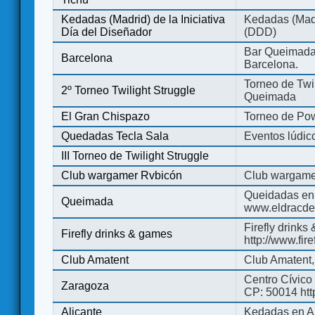
Kedadas (Madrid) de la Iniciativa
Kedadas (Madri
Día del Diseñador
(DDD)
Bar Queimada.
Barcelona
Barcelona.
Torneo de Twil
2º Torneo Twilight Struggle
Queimada
El Gran Chispazo
Torneo de Po
Quedadas Tecla Sala
Eventos lúdico
III Torneo de Twilight Struggle
Club wargamer Rvbicón
Club wargame
Queidadas en
Queimada
www.eldracde
Firefly drinks
Firefly drinks & games
http://www.fir
Club Amatent
Club Amatent,
Centro Cívico 
Zaragoza
CP: 50014 http
Alicante
Kedadas en Al