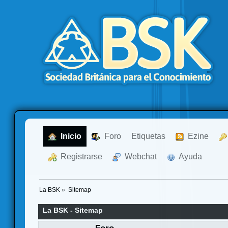
  Inicio
  Foro
Etiquetas
  Ezine
  Registrarse
  Webchat
  Ayuda
La BSK
»
Sitemap
La BSK - Sitemap