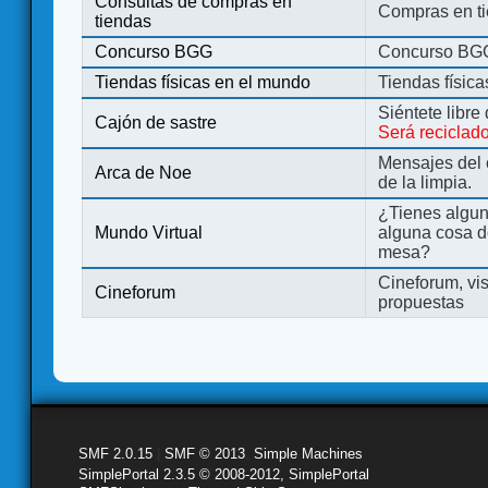
Consultas de compras en
Compras en ti
tiendas
Concurso BGG
Concurso BG
Tiendas físicas en el mundo
Tiendas físic
Siéntete libre
Cajón de sastre
Será reciclad
Mensajes del 
Arca de Noe
de la limpia.
¿Tienes algu
Mundo Virtual
alguna cosa d
mesa?
Cineforum, vis
Cineforum
propuestas
SMF 2.0.15
|
SMF © 2013
,
Simple Machines
SimplePortal 2.3.5 © 2008-2012, SimplePortal