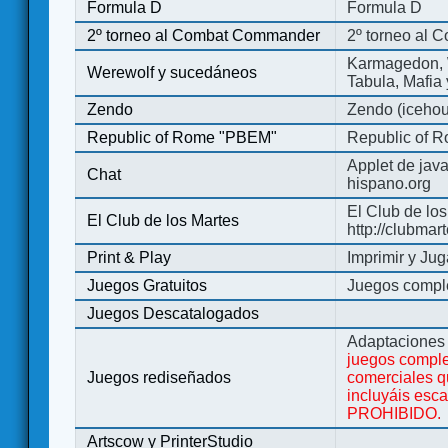
Formula D
Formula D
2º torneo al Combat Commander
2º torneo al
Karmagedon, W
Werewolf y sucedáneos
Tabula, Mafia
Zendo
Zendo (iceho
Republic of Rome "PBEM"
Republic of 
Applet de jav
Chat
hispano.org
El Club de los
El Club de los Martes
http://clubmar
Print & Play
Imprimir y Jug
Juegos Gratuitos
Juegos complet
Juegos Descatalogados
Adaptaciones 
juegos comple
Juegos rediseñados
comerciales q
incluyáis esc
PROHIBIDO.
Artscow y PrinterStudio