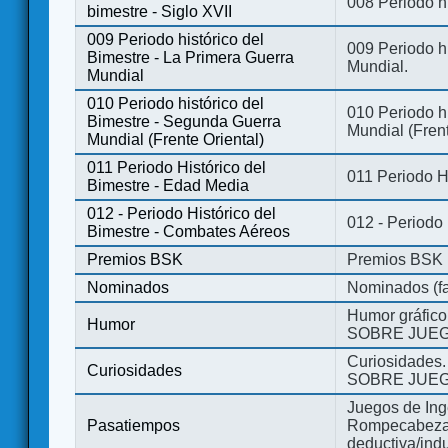
008 Periodo hi
bimestre - Siglo XVII
009 Periodo histórico del
009 Periodo hi
Bimestre - La Primera Guerra
Mundial.
Mundial
010 Periodo histórico del
010 Periodo h
Bimestre - Segunda Guerra
Mundial (Frent
Mundial (Frente Oriental)
011 Periodo Histórico del
011 Periodo H
Bimestre - Edad Media
012 - Periodo Histórico del
012 - Periodo
Bimestre - Combates Aéreos
Premios BSK
Premios BSK
Nominados
Nominados (fa
Humor gráfico
Humor
SOBRE JUEG
Curiosidades.
Curiosidades
SOBRE JUEG
Juegos de Ing
Pasatiempos
Rompecabezas
deductiva/indu