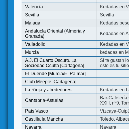
Valencia
Kedadas en V
Sevilla
Sevilla
Málaga
Kedadas bese
Andalucía Oriental (Almería y
Kedadas en An
Granada)
Valladolid
Kedadas en Va
Murcia
kedadas en M
A.J. El Cuarto Oscuro. La
Si te gustan l
Sociedad Oculta [Cartagena]
este es tu sit
El Duende [Murcia/El Palmar]
Club Meeple [Cartagena]
La Rioja y alrededores
Kedadas en L
Bar-Cafetería 
Cantabria-Asturias
XXIII, nº9, To
País Vasco
Vizcaya-Guip
Castilla la Mancha
Toledo, Albac
Navarra
Navarra