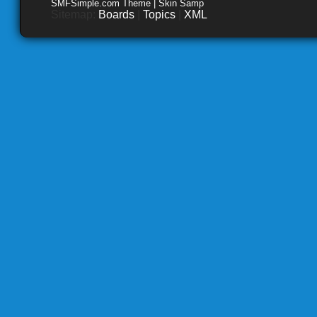
SMFSimple.com Theme | Skin Samp
Sitemap:
Boards
|
Topics
|
XML