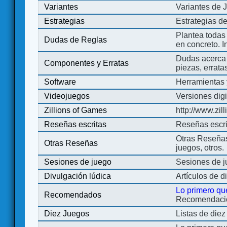
Variantes
Variantes de 
Estrategias
Estrategias d
Plantea todas
Dudas de Reglas
en concreto. 
Dudas acerca 
Componentes y Erratas
piezas, errata
Software
Herramientas 
Videojuegos
Versiones digi
Zillions of Games
http://www.zi
Reseñas escritas
Reseñas escri
Otras Reseñas 
Otras Reseñas
juegos, otros.
Sesiones de juego
Sesiones de 
Divulgación lúdica
Artículos de d
Lo primero qu
Recomendados
Recomendacion
Diez Juegos
Listas de die