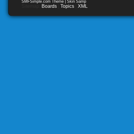
SMFSimple.com Theme | Skin Samp
Sitemap:
Boards
|
Topics
|
XML