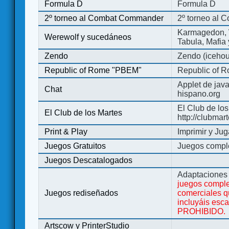
Formula D
Formula D
2º torneo al Combat Commander
2º torneo al
Karmagedon, W
Werewolf y sucedáneos
Tabula, Mafia
Zendo
Zendo (iceho
Republic of Rome "PBEM"
Republic of 
Applet de jav
Chat
hispano.org
El Club de los
El Club de los Martes
http://clubmar
Print & Play
Imprimir y Jug
Juegos Gratuitos
Juegos complet
Juegos Descatalogados
Adaptaciones 
juegos comple
Juegos rediseñados
comerciales q
incluyáis esc
PROHIBIDO.
Artscow y PrinterStudio