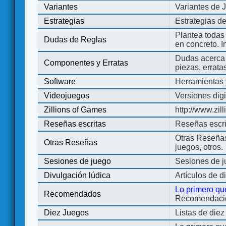
Variantes
Variantes de 
Estrategias
Estrategias d
Plantea todas
Dudas de Reglas
en concreto. 
Dudas acerca 
Componentes y Erratas
piezas, errata
Software
Herramientas 
Videojuegos
Versiones digi
Zillions of Games
http://www.zi
Reseñas escritas
Reseñas escri
Otras Reseñas 
Otras Reseñas
juegos, otros.
Sesiones de juego
Sesiones de 
Divulgación lúdica
Artículos de d
Lo primero qu
Recomendados
Recomendacion
Diez Juegos
Listas de die