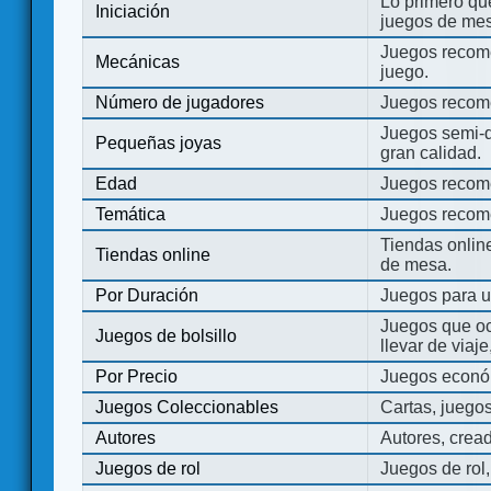
Lo primero que
Iniciación
juegos de mes
Juegos recome
Mecánicas
juego.
Número de jugadores
Juegos recom
Juegos semi-d
Pequeñas joyas
gran calidad.
Edad
Juegos recom
Temática
Juegos recom
Tiendas onli
Tiendas online
de mesa.
Por Duración
Juegos para u
Juegos que o
Juegos de bolsillo
llevar de viaje
Por Precio
Juegos económ
Juegos Coleccionables
Cartas, juego
Autores
Autores, crea
Juegos de rol
Juegos de rol,