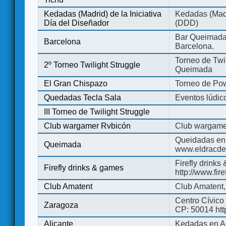
Kedadas (Madrid) de la Iniciativa
Kedadas (Madri
Día del Diseñador
(DDD)
Bar Queimada.
Barcelona
Barcelona.
Torneo de Twil
2º Torneo Twilight Struggle
Queimada
El Gran Chispazo
Torneo de Po
Quedadas Tecla Sala
Eventos lúdico
III Torneo de Twilight Struggle
Club wargamer Rvbicón
Club wargame
Queidadas en
Queimada
www.eldracde
Firefly drinks
Firefly drinks & games
http://www.fir
Club Amatent
Club Amatent,
Centro Cívico 
Zaragoza
CP: 50014 http
Alicante
Kedadas en Al