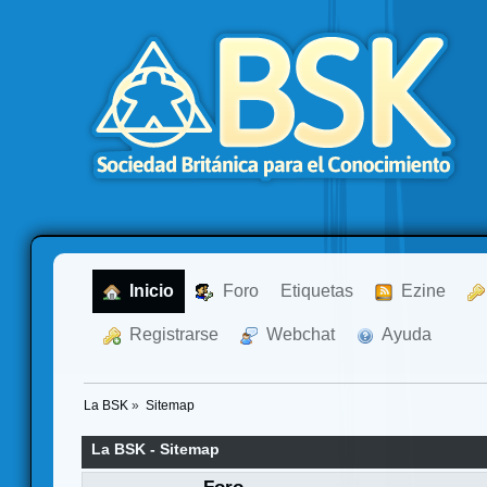
  Inicio
  Foro
Etiquetas
  Ezine
  Registrarse
  Webchat
  Ayuda
La BSK
»
Sitemap
La BSK - Sitemap