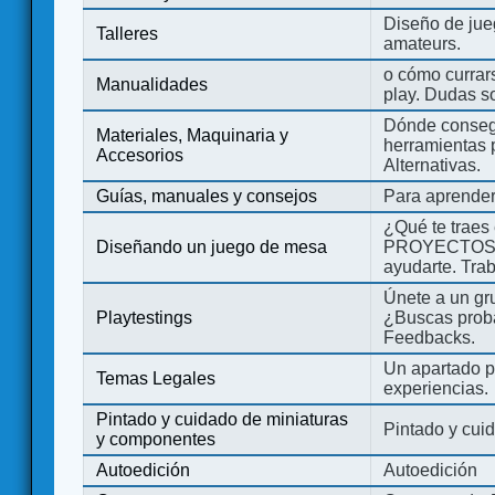
Diseño de jue
Talleres
amateurs.
o cómo currars
Manualidades
play. Dudas so
Dónde consegu
Materiales, Maquinaria y
herramientas 
Accesorios
Alternativas.
Guías, manuales y consejos
Para aprender
¿Qué te traes
Diseñando un juego de mesa
PROYECTOS co
ayudarte. Tra
Únete a un gru
Playtestings
¿Buscas probad
Feedbacks.
Un apartado pa
Temas Legales
experiencias.
Pintado y cuidado de miniaturas
Pintado y cui
y componentes
Autoedición
Autoedición