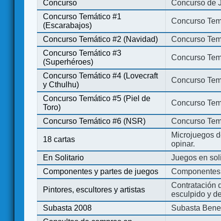
Concurso
Concurso de 
Concurso Temático #1
Concurso Temá
(Escarabajos)
Concurso Temático #2 (Navidad)
Concurso Tem
Concurso Temático #3
Concurso Tem
(Superhéroes)
Concurso Temático #4 (Lovecraft
Concurso Temá
y Cthulhu)
Concurso Temático #5 (Piel de
Concurso Temá
Toro)
Concurso Temático #6 (NSR)
Concurso Tem
Microjuegos d
18 cartas
opinar.
En Solitario
Juegos en soli
Componentes y partes de juegos
Componentes 
Contratación d
Pintores, escultores y artistas
esculpido y d
Subasta 2008
Subasta Bene