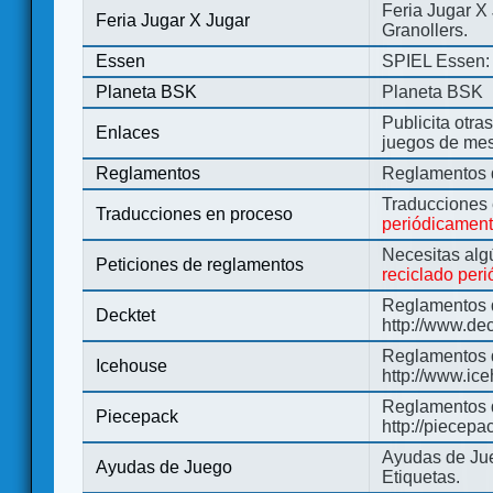
Feria Jugar X
Feria Jugar X Jugar
Granollers.
Essen
SPIEL Essen: 
Planeta BSK
Planeta BSK
Publicita otra
Enlaces
juegos de me
Reglamentos
Reglamentos d
Traducciones
Traducciones en proceso
periódicamen
Necesitas alg
Peticiones de reglamentos
reciclado per
Reglamentos d
Decktet
http://www.de
Reglamentos d
Icehouse
http://www.ic
Reglamentos 
Piecepack
http://piecepa
Ayudas de Jue
Ayudas de Juego
Etiquetas.