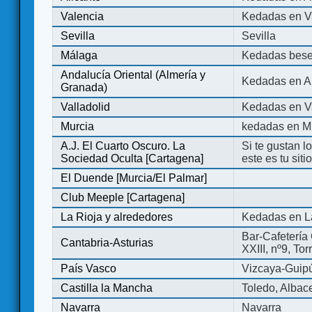
Valencia
Kedadas en V
Sevilla
Sevilla
Málaga
Kedadas bese
Andalucía Oriental (Almería y
Kedadas en An
Granada)
Valladolid
Kedadas en Va
Murcia
kedadas en M
A.J. El Cuarto Oscuro. La
Si te gustan l
Sociedad Oculta [Cartagena]
este es tu sit
El Duende [Murcia/El Palmar]
Club Meeple [Cartagena]
La Rioja y alrededores
Kedadas en L
Bar-Cafetería 
Cantabria-Asturias
XXIII, nº9, To
País Vasco
Vizcaya-Guip
Castilla la Mancha
Toledo, Albac
Navarra
Navarra