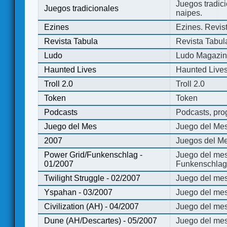
Juegos tradici
Juegos tradicionales
naipes.
Ezines
Ezines. Revist
Revista Tabula
Revista Tabul
Ludo
Ludo Magazi
Haunted Lives
Haunted Live
Troll 2.0
Troll 2.0
Token
Token
Podcasts
Podcasts, pro
Juego del Mes
Juego del Me
2007
Juegos del Me
Power Grid/Funkenschlag -
Juego del mes
01/2007
Funkenschlag 
Twilight Struggle - 02/2007
Juego del mes
Yspahan - 03/2007
Juego del me
Civilization (AH) - 04/2007
Juego del mes 
Dune (AH/Descartes) - 05/2007
Juego del me