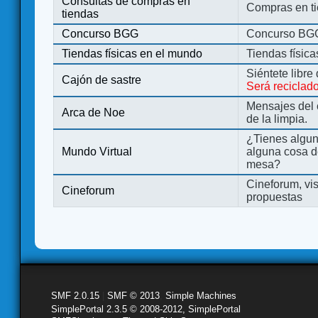
Consultas de compras en
Compras en ti
tiendas
Concurso BGG
Concurso BG
Tiendas físicas en el mundo
Tiendas físic
Siéntete libre
Cajón de sastre
Será reciclad
Mensajes del 
Arca de Noe
de la limpia.
¿Tienes algu
Mundo Virtual
alguna cosa d
mesa?
Cineforum, vis
Cineforum
propuestas
SMF 2.0.15
|
SMF © 2013
,
Simple Machines
SimplePortal 2.3.5 © 2008-2012, SimplePortal