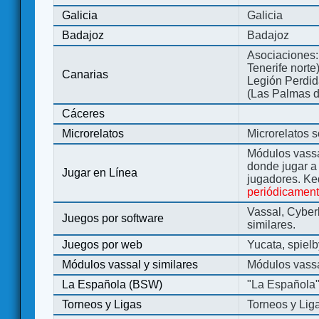
Galicia
Galicia
Badajoz
Badajoz
Asociaciones:
Tenerife norte
Canarias
Legión Perdida
(Las Palmas d
Cáceres
Microrelatos
Microrelatos 
Módulos vassa
donde jugar 
Jugar en Línea
jugadores. Ke
periódicamen
Vassal, Cyber
Juegos por software
similares.
Juegos por web
Yucata, spiel
Módulos vassal y similares
Módulos vassa
La Española (BSW)
"La Española
Torneos y Ligas
Torneos y Lig