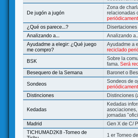
Zona de charl
De jugón a jugón
relacionadas 
periódicamen
¿Qué os parece...?
Disertaciones
Analizando a...
Analizando a..
Ayudadme a elegir: ¿Qué juego
Ayudadme a e
me compro?
reciclado per
Sobre la comu
BSK
fama.
Será re
Besequero de la Semana
Baronet o Be
Sondeos de o
Sondeos
periódicament
Distinciones
Distinciones 
Kedadas infor
Kedadas
asociaciones, 
jornadas "ofic
Madrid
Gen X de C/ P
TICHUMAD2K8 -Torneo de
1 er Torneo de
Tichu