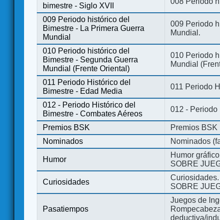
008 Periodo hi
bimestre - Siglo XVII
009 Periodo histórico del
009 Periodo hi
Bimestre - La Primera Guerra
Mundial.
Mundial
010 Periodo histórico del
010 Periodo h
Bimestre - Segunda Guerra
Mundial (Frent
Mundial (Frente Oriental)
011 Periodo Histórico del
011 Periodo H
Bimestre - Edad Media
012 - Periodo Histórico del
012 - Periodo
Bimestre - Combates Aéreos
Premios BSK
Premios BSK
Nominados
Nominados (fa
Humor gráfico
Humor
SOBRE JUEG
Curiosidades.
Curiosidades
SOBRE JUEG
Juegos de Ing
Pasatiempos
Rompecabezas
deductiva/indu