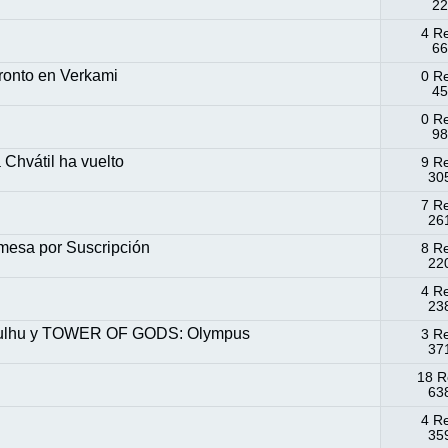
22
4 R
66
pronto en Verkami
0 R
45
0 R
98
Chvátil ha vuelto
9 R
305
7 R
261
mesa por Suscripción
8 R
220
4 R
238
hulhu y TOWER OF GODS: Olympus
3 R
371
18 R
638
4 R
359