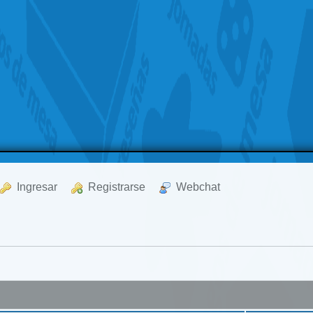
  Ingresar
  Registrarse
  Webchat