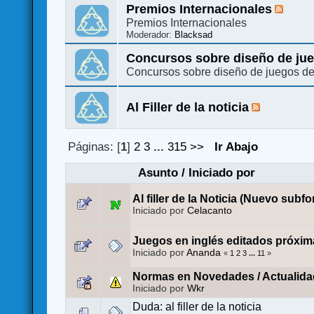
Premios Internacionales
Premios Internacionales
Moderador:
Blacksad
Concursos sobre diseño de ju
Concursos sobre diseño de juegos d
Al Filler de la noticia
Páginas: [
1
]
2
3
...
315
>>
Ir Abajo
Asunto
/
Iniciado por
Al filler de la Noticia (Nuevo subfo
Iniciado por
Celacanto
Juegos en inglés editados próxim
Iniciado por
Ananda
«
1
2
3
...
11
»
Normas en Novedades / Actualida
Iniciado por
Wkr
Duda: al filler de la noticia