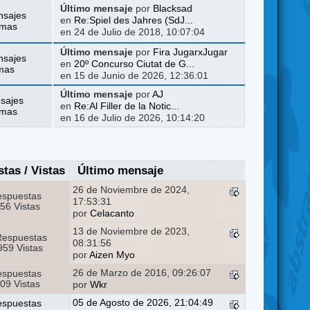
Último mensaje
por
Blacksad
nsajes
en
Re:Spiel des Jahres (SdJ...
emas
en 24 de Julio de 2018, 10:07:04
Último mensaje
por
Fira JugarxJugar
nsajes
en
20º Concurso Ciutat de G...
mas
en 15 de Junio de 2026, 12:36:01
Último mensaje
por
AJ
sajes
en
Re:Al Filler de la Notic...
emas
en 16 de Julio de 2026, 10:14:20
stas
/
Vistas
Último mensaje
26 de Noviembre de 2024,
espuestas
17:53:31
56 Vistas
por
Celacanto
13 de Noviembre de 2023,
Respuestas
08:31:56
59 Vistas
por
Aizen Myo
26 de Marzo de 2016, 09:26:07
espuestas
09 Vistas
por
Wkr
05 de Agosto de 2026, 21:04:49
espuestas