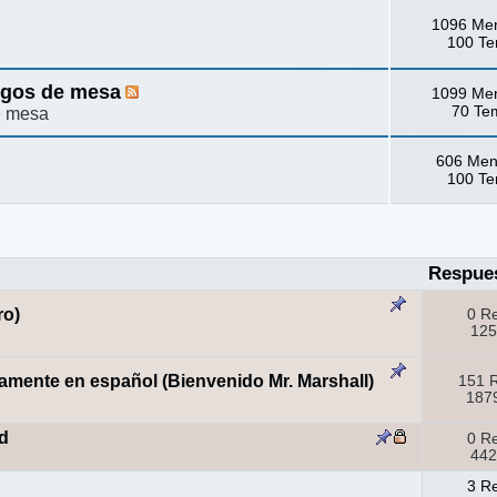
1096 Me
100 T
egos de mesa
1099 Me
70 Te
e mesa
606 Men
100 T
Respue
ro)
0 R
125
amente en español (Bienvenido Mr. Marshall)
151 
1879
d
0 R
442
3 R