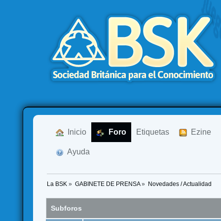
  Inicio
  Foro
Etiquetas
  Ezine
  Ayuda
La BSK
»
GABINETE DE PRENSA
»
Novedades / Actualidad
Subforos