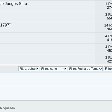
 de Juegos SiLo
1 R
274
3 R
556
 1797"
14 R
960
4 R
419
4 R
453
3 R
423
bloqueado