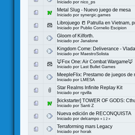
Iniciado por
nico_ps
Metal Slug - Nuevo juego de mesa
Iniciado por
synergic.games
Librojuego 📒 Patrulla en Vietnam, 
Iniciado por
Publio Cornelio Escipion
Gloom of Kilforth.
Iniciado por
Janalone
Kingdom Come: Deliverance - Vlada 
Iniciado por
MaestroSolista
🦊Fox One: Air Combat Wargame🦊
Iniciado por
Last Bullet Games
MeepleFlix: Prestamo de juegos de 
Iniciado por
LMESA
Star Realms Infinite Replay Kit
Iniciado por
rgvilla
[kickstarter] TOWER OF GODS: Ct
Iniciado por
Santi Z
Nueva edición de RECONQUISTA
Iniciado por
delcampo
«
1
2
»
Terraforming mars Legacy
Iniciado por
horak