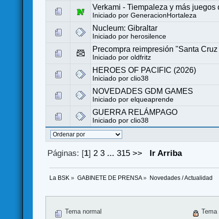
Verkami - Tiempaleza y más juegos
Iniciado por
GeneracionHortaleza
Nucleum: Gibraltar
Iniciado por
herosilence
Precompra reimpresión "Santa Cruz
Iniciado por
oldfritz
HEROES OF PACIFIC (2026)
Iniciado por
clio38
NOVEDADES GDM GAMES
Iniciado por
elqueaprende
GUERRA RELÁMPAGO
Iniciado por
clio38
Páginas: [
1
]
2
3
...
315
>>
Ir Arriba
La BSK
»
GABINETE DE PRENSA
»
Novedades / Actualidad
Tema normal
Tema 