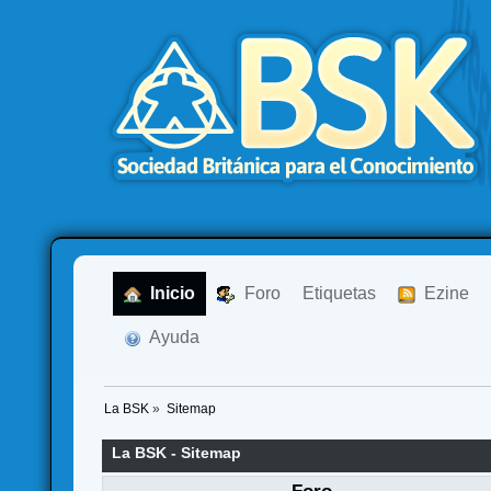
  Inicio
  Foro
Etiquetas
  Ezine
  Ayuda
La BSK
»
Sitemap
La BSK - Sitemap