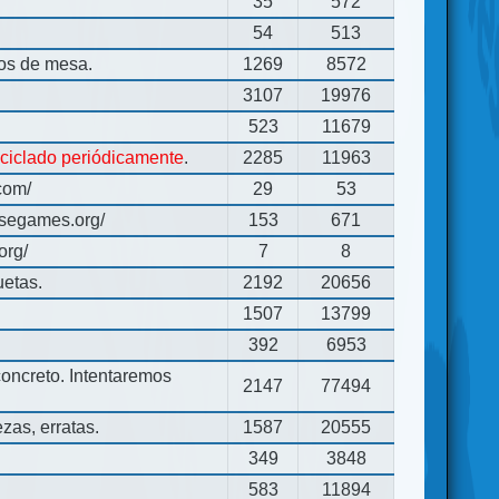
35
572
54
513
gos de mesa.
1269
8572
3107
19976
523
11679
eciclado periódicamente
.
2285
11963
com/
29
53
usegames.org/
153
671
org/
7
8
uetas.
2192
20656
1507
13799
392
6953
concreto. Intentaremos
2147
77494
zas, erratas.
1587
20555
349
3848
583
11894