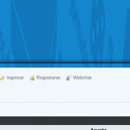
  Ingresar
  Registrarse
  Webchat