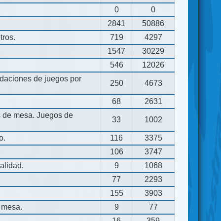
0
0
2841
50886
tros.
719
4297
1547
30229
546
12026
aciones de juegos por
250
4673
68
2631
os de mesa. Juegos de
33
1002
o.
116
3375
106
3747
alidad.
9
1068
77
2293
155
3903
 mesa.
9
77
16
359